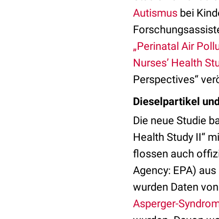
Autismus
bei Kind
Forschungsassiste
„Perinatal Air Pol
Nurses’ Health Stu
Perspectives“ verö
Dieselpartikel un
Die neue Studie b
Health Study II“ 
flossen auch offi
Agency: EPA) aus 
wurden Daten von 
Asperger-Syndro