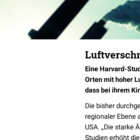
Luftversch
Eine Harvard-Stud
Orten mit hoher L
dass bei ihrem Ki
Die bisher durchg
regionaler Ebene a
USA. „Die starke Ä
Studien erhöht di