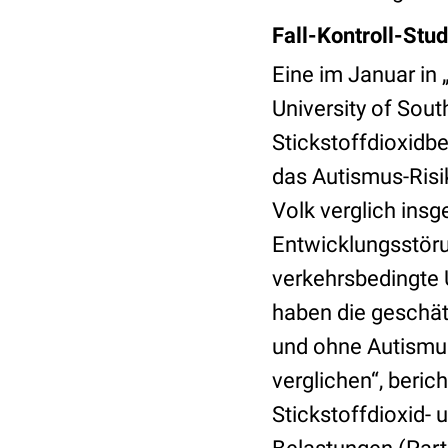
Fall-Kontroll-Stu
Eine im Januar in 
University of Sout
Stickstoffdioxidb
das Autismus-Risi
Volk verglich ins
Entwicklungsstör
verkehrsbedingte
haben die geschät
und ohne Autismus
verglichen“, beric
Stickstoffdioxid-