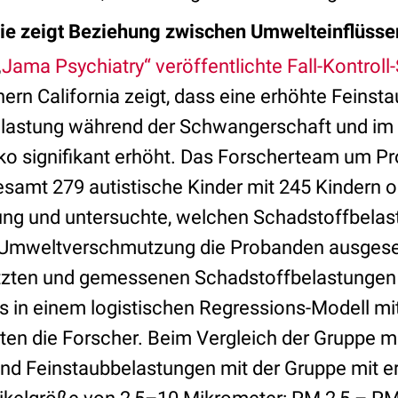
die zeigt Beziehung zwischen Umwelteinflüss
„
Jama Psychiatry“ veröffentlichte Fall-Kontroll
hern California zeigt, dass eine erhöhte Feinst
elastung während der Schwangerschaft und im 
ko signifikant erhöht. Das Forscherteam um Pro
gesamt 279 autistische Kinder mit 245 Kindern 
ung und untersuchte, welchen Schadstoffbelas
 Umweltverschmutzung die Probanden ausgeset
zten und gemessenen Schadstoffbelastungen f
 in einem logistischen Regressions-Modell mi
hten die Forscher. Beim Vergleich der Gruppe m
 und Feinstaubbelastungen mit der Gruppe mit 