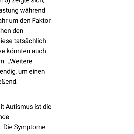
0) zeigte sich,
elastung während
ahr um den Faktor
chen den
diese tatsächlich
ise könnten auch
n. „Weitere
endig, um einen
eßend.
 Autismus ist die
ende
nt. Die Symptome