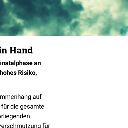
in Hand
rinatalphase an
hohes Risiko,
usammenhang auf
e für die gesamte
orliegenden
tverschmutzung für