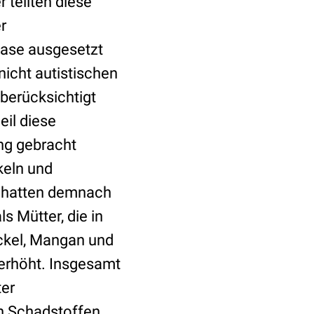
 teilten diese
r
hase ausgesetzt
nicht autistischen
berücksichtigt
il diese
ng gebracht
keln und
, hatten demnach
s Mütter, die in
ickel, Mangan und
 erhöht. Insgesamt
ter
n Schadstoffen