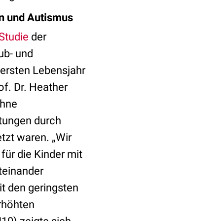
en und Autismus
-Studie
der
aub- und
ersten Lebensjahr
f. Dr. Heather
ohne
tungen durch
zt waren. „Wir
ür die Kinder mit
teinander
it den geringsten
erhöhten