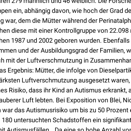
en 279 männlich und 46 weiblich. Die Forscher
ppen ein, abhängig davon, wie hoch der Grad de
 war, dem die Mütter während der Perinatalp
hen diese mit einer Kontrollgruppe von 22.098 
chen 1987 und 2002 geboren wurden. Ebenfalls 
men und der Ausbildungsgrad der Familien, we
ch mit der Luftverschmutzung in Zusammenha
 Ergebnis: Mütter, die infolge von Dieselparti
tärksten Luftverschmutzung ausgesetzt waren
es Risiko, dass ihr Kind an Autismus erkrankt, al
auberer Luft lebten. Bei Exposition von Blei, N
 war das Autismusrisiko um bis zu 50 Prozent
 180 untersuchten Schadstoffen ein signifikan
 Autismusfällen. „Da eine so hohe Anzahl vo