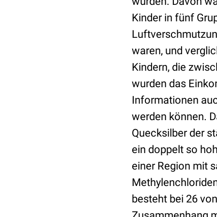
wurden. Davon war
Kinder in fünf Gru
Luftverschmutzung
waren, und verglic
Kindern, die zwis
wurden das Einkom
Informationen au
werden können. Das
Quecksilber der s
ein doppelt so hoh
einer Region mit s
Methylenchloriden
besteht bei 26 von
Zusammenhang mit