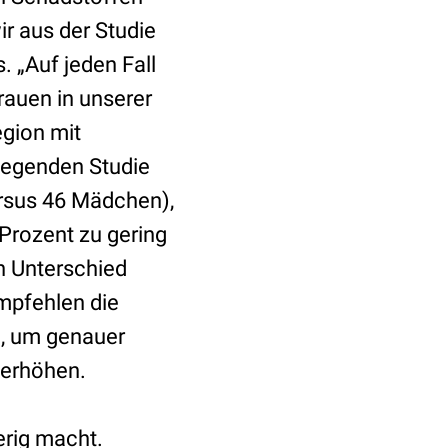
r aus der Studie
. „Auf jeden Fall
rauen in unserer
egion mit
liegenden Studie
rsus 46 Mädchen),
 Prozent zu gering
n Unterschied
empfehlen die
n, um genauer
 erhöhen.
rig macht.