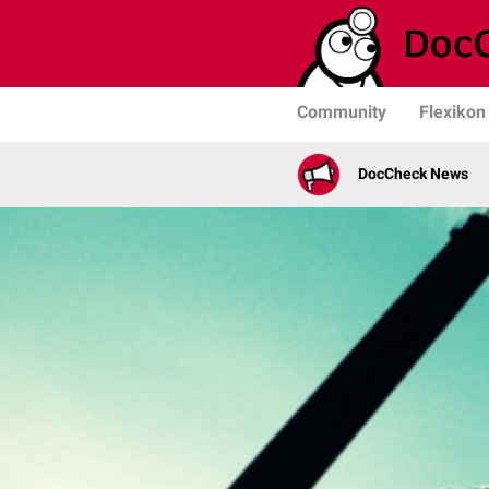
Community
Flexikon
DocCheck News