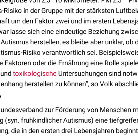
ikelgröße von 2,5–10 Mikrometer: PM 2,5 – PM1
-Risiko in der Gruppe mit der stärksten Luftb
ft um den Faktor zwei und im ersten Lebensj
Zwar lasse sich eine eindeutige Beziehung zwis
utismus herstellen, es bleibe aber unklar, ob 
utismus-Risiko verantwortlich sei. Beispielswe
Faktoren oder die Ernährung eine Rolle spiele
und
toxikologische
Untersuchungen sind notw
nhang herstellen zu können“, so Volk abschli
?
undesverband zur Förderung von Menschen mit
g (syn. frühkindlicher Autismus) eine tiefgreif
ng, die in den ersten drei Lebensjahren begin