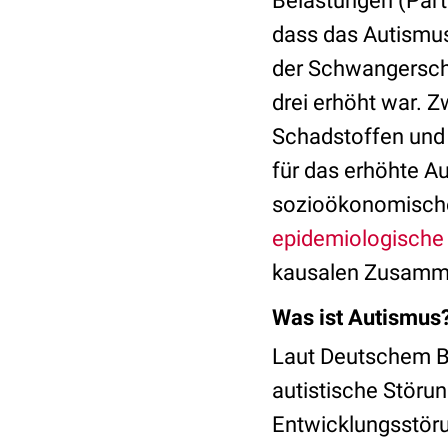
Belastungen (Part
dass das Autismus
der Schwangerscha
drei erhöht war. 
Schadstoffen und A
für das erhöhte A
sozioökonomische 
epidemiologische
kausalen Zusamme
Was ist Autismus
Laut Deutschem B
autistische Störun
Entwicklungsstöru