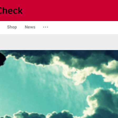
Shop
News