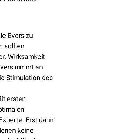
ie Evers zu
 sollten
er. Wirksamkeit
Evers nimmt an
ie Stimulation des
it ersten
ptimalen
Experte. Erst dann
denen keine