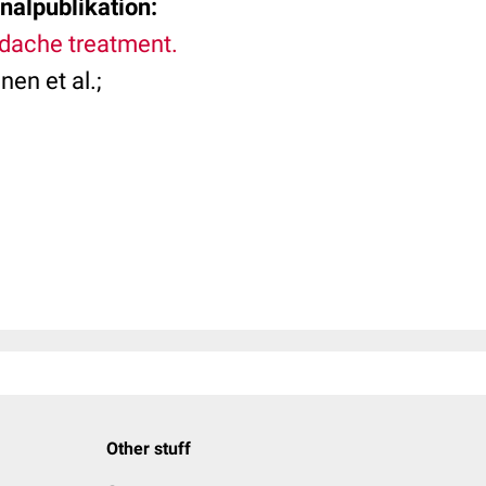
inalpublikation:
adache treatment.
en et al.;
Other stuff