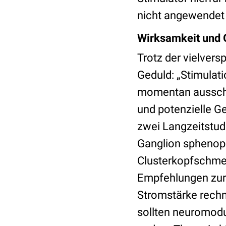
nicht angewendet
Wirksamkeit und G
Trotz der vielver
Geduld: „Stimulat
momentan ausschli
und potenzielle G
zwei Langzeitstudi
Ganglion sphenop
Clusterkopfschmer
Empfehlungen zur 
Stromstärke rechn
sollten neuromodu