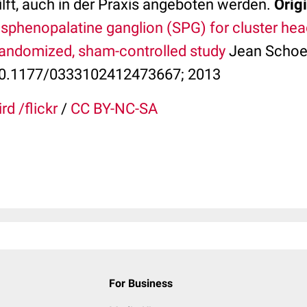
lft, auch in der Praxis angeboten werden.
Orig
e sphenopalatine ganglion (SPG) for cluster he
andomized, sham-controlled study
Jean Schoen
 10.1177/0333102412473667; 2013
rd /flickr
/
CC BY-NC-SA
For Business