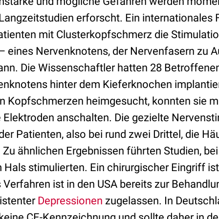
omstärke und mögliche Gefahren werden mome
 Langzeitstudien erforscht. Ein internationale
atienten mit Clusterkopfschmerz die Stimulati
– eines Nervenknotens, der Nervenfasern zu 
ann. Die Wissenschaftler hatten 28 Betroffenen
nknotens hinter dem Kieferknochen implantie
n Kopfschmerzen heimgesucht, konnten sie mit
 Elektroden anschalten. Die gezielte Nervenst
der Patienten, also bei rund zwei Drittel, die H
. Zu ähnlichen Ergebnissen führten Studien, be
Hals stimulierten. Ein chirurgischer Eingriff ist
 Verfahren ist in den USA bereits zur Behandlu
stenter
Depressionen
zugelassen. In Deutschla
 keine CE-Kennzeichnung und sollte daher in de