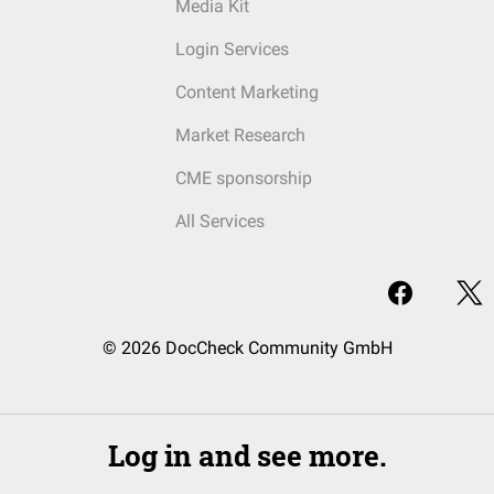
Media Kit
Login Services
Content Marketing
Market Research
CME sponsorship
All Services
© 2026 DocCheck Community GmbH
Log in and see more.