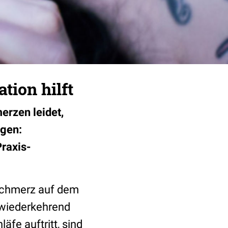
ion hilft
erzen leidet,
gen:
Praxis-
fschmerz auf dem
 wiederkehrend
äfe auftritt, sind