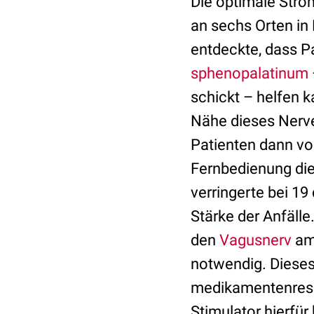
Die optimale Str
an sechs Orten in
entdeckte, dass P
sphenopalatinum
schickt – helfen k
Nähe dieses Nerve
Patienten dann vo
Fernbedienung die
verringerte bei 19 
Stärke der Anfälle
den
Vagusnerv
am 
notwendig. Dieses
medikamentenresi
Stimulator hierfür