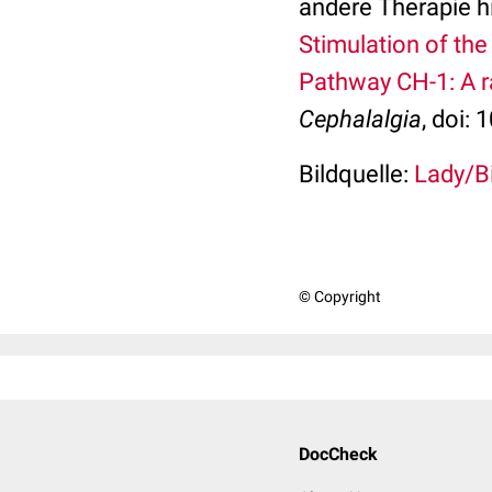
andere Therapie hi
Stimulation of th
Pathway CH-1: A r
Cephalalgia
, doi:
Bildquelle:
Lady/Bi
© Copyright
DocCheck