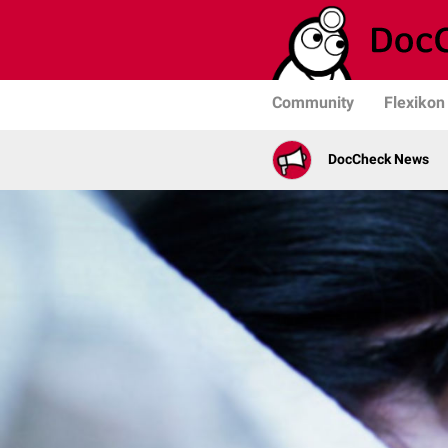
Community
Flexikon
DocCheck News