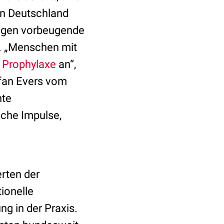
in Deutschland
lagen vorbeugende
. „Menschen mit
e
Prophylaxe
an“,
efan Evers vom
nte
sche Impulse,
erten der
ionelle
g in der Praxis.