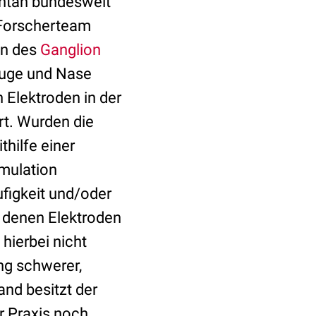
ntan bundesweit
s Forscherteam
on des
Ganglion
Auge und Nase
 Elektroden in der
rt. Wurden die
hilfe einer
imulation
äufigkeit und/oder
i denen Elektroden
 hierbei nicht
ng schwerer,
nd besitzt der
r Praxis noch