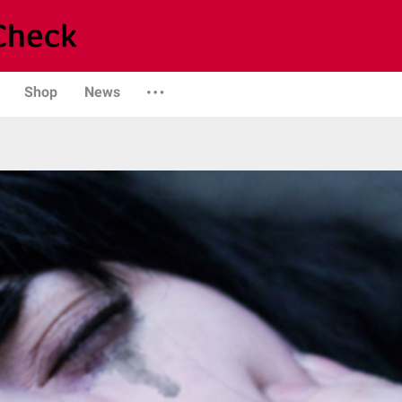
Shop
News