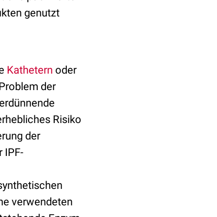
ukten genutzt
ie
Kathetern
oder
 Problem der
tverdünnende
erhebliches Risiko
erung der
 IPF-
synthetischen
ine verwendeten