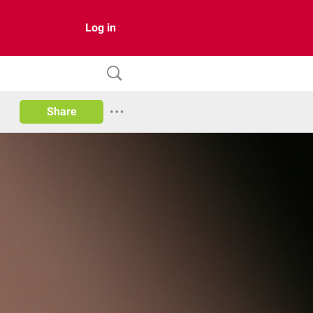
Log in
Share