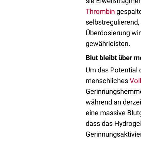
sie Eiweißfragmen
Thrombin
gespalt
selbstregulierend,
Überdosierung wir
gewährleisten.
Blut bleibt über 
Um das Potential 
menschliches
Vol
Gerinnungshemmer
während an derzei
eine massive Blut
dass das Hydrogel
Gerinnungsaktivi