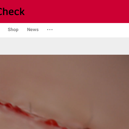
Shop
News