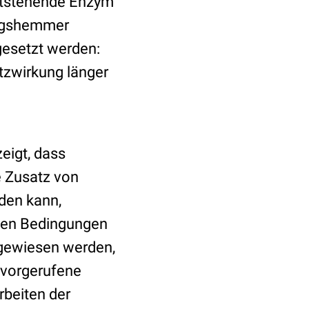
entstehende Enzym
ungshemmer
igesetzt werden:
tzwirkung länger
eigt, dass
e Zusatz von
den kann,
chen Bedingungen
hgewiesen werden,
rvorgerufene
beiten der