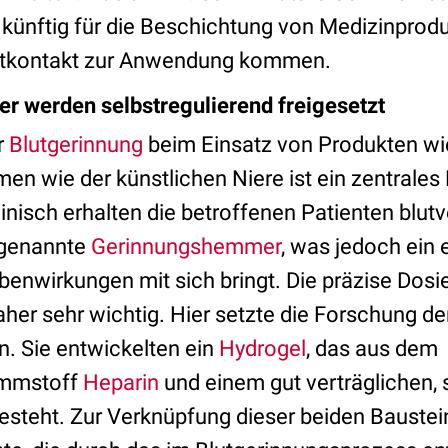
 künftig für die Beschichtung von Medizinprod
lutkontakt zur Anwendung kommen.
 werden selbstregulierend freigesetzt
r
Blutgerinnung
beim Einsatz von Produkten w
en wie der künstlichen Niere ist ein zentrales
linisch erhalten die betroffenen Patienten blu
 genannte
Gerinnungshemmer
, was jedoch ein 
benwirkungen mit sich bringt. Die präzise Dosi
er sehr wichtig. Hier setzte die Forschung der
n. Sie entwickelten ein
Hydrogel
, das aus dem
emmstoff
Heparin
und einem gut verträglichen, 
esteht. Zur Verknüpfung dieser beiden Bauste