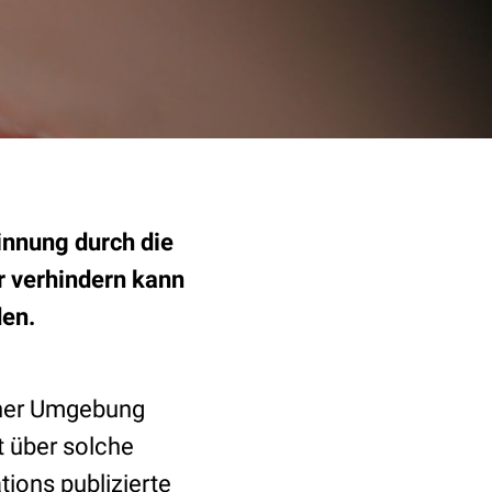
innung durch die
r verhindern kann
den.
iner Umgebung
t über solche
ions publizierte