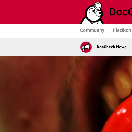
Community
Flexikon
DocCheck News