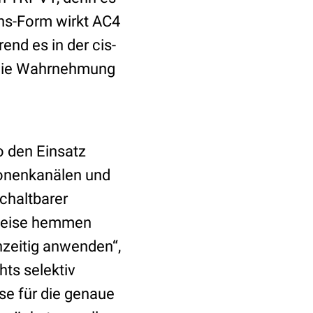
ans-Form wirkt AC4
nd es in der cis-
 die Wahrnehmung
o den Einsatz
Ionenkanälen und
chaltbarer
r Weise hemmen
hzeitig anwenden“,
hts selektiv
se für die genaue