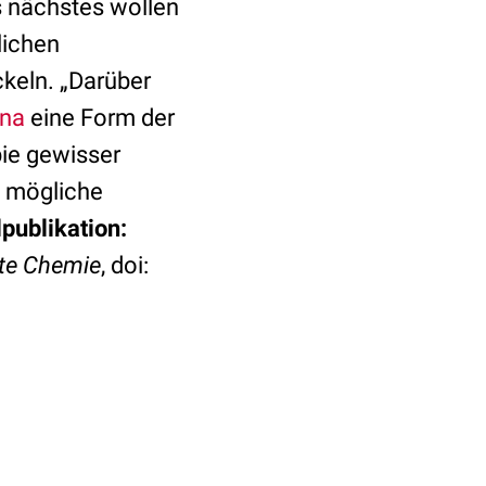
s nächstes wollen
lichen
keln. „Darüber
ina
eine Form der
pie gewisser
n mögliche
lpublikation:
te Chemie
, doi: