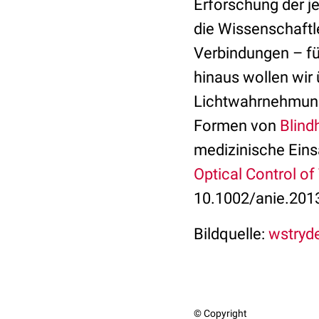
Erforschung der j
die Wissenschaft
Verbindungen – fü
hinaus wollen wir
Lichtwahrnehmung 
Formen von
Blind
medizinische Eins
Optical Control o
10.1002/anie.201
Bildquelle:
wstryde
© Copyright