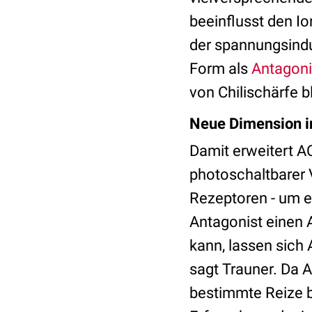
beeinflusst den Io
der spannungsindu
Form als
Antagoni
von Chilischärfe bl
Neue Dimension i
Damit erweitert A
photoschaltbarer 
Rezeptoren - um e
Antagonist einen 
kann, lassen sich
sagt Trauner. Da A
bestimmte Reize b