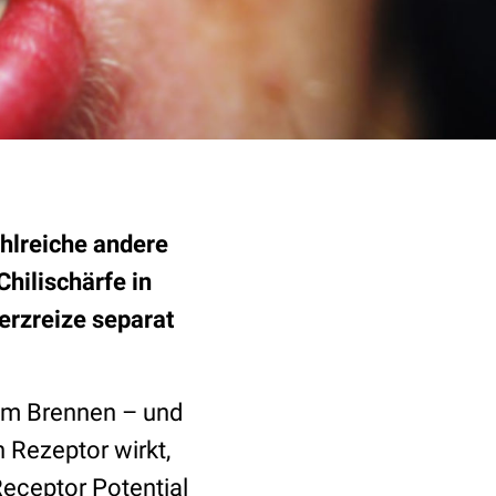
ahlreiche andere
hilischärfe in
erzreize separat
zum Brennen – und
n Rezeptor wirkt,
Receptor Potential