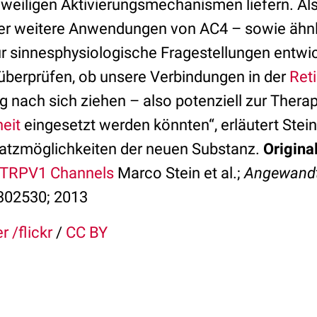
eweiligen Aktivierungsmechanismen liefern. Al
ler weitere Anwendungen von AC4 – sowie ähn
r sinnesphysiologische Fragestellungen entwic
 überprüfen, ob unsere Verbindungen in der
Ret
nach sich ziehen – also potenziell zur Thera
heit
eingesetzt werden könnten“, erläutert Stei
atzmöglichkeiten der neuen Substanz.
Origina
f TRPV1 Channels
Marco Stein et al.;
Angewand
302530; 2013
r /flickr
/
CC BY