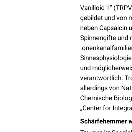
Vanilloid 1“ (TR
gebildet und von 
neben Capsaicin u
Spinnengifte und 
Ionenkanalfamilien,
Sinnesphysiologie
und möglicherweis
verantwortlich. T
allerdings von Natu
Chemische Biologi
„Center for Integ
Schärfehemmer wir