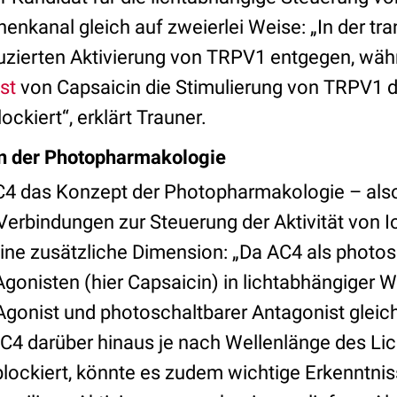
nenkanal gleich auf zweierlei Weise: „In der tr
zierten Aktivierung von TRPV1 entgegen, währe
st
von Capsaicin die Stimulierung von TRPV1
ockiert“, erklärt Trauner.
n der Photopharmakologie
C4 das Konzept der Photopharmakologie – als
Verbindungen zur Steuerung der Aktivität von 
ine zusätzliche Dimension: „Da AC4 als photos
Agonisten (hier Capsaicin) in lichtabhängige
 Agonist und photoschaltbarer Antagonist gleic
C4 darüber hinaus je nach Wellenlänge des Lic
lockiert, könnte es zudem wichtige Erkenntnis