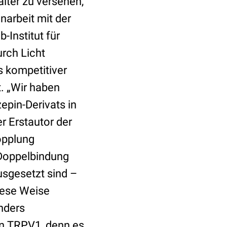
lter zu versehen,
narbeit mit der
Institut für
rch Licht
s kompetitiver
t. „Wir haben
pin-Derivats in
r Erstautor der
opplung
 Doppelbindung
usgesetzt sind –
iese Weise
nders
on TRPV1, denn es