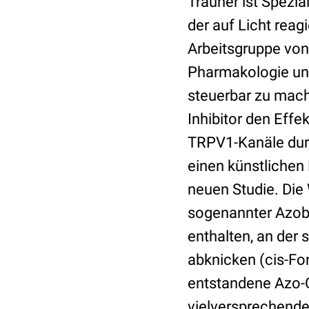
Trauner ist Spezia
der auf Licht rea
Arbeitsgruppe von
Pharmakologie und
steuerbar zu mach
Inhibitor den Effe
TRPV1-Kanäle durc
einen künstlichen 
neuen Studie. Die
sogenannter Azobe
enthalten, an der 
abknicken (cis-Fo
entstandene Azo-C
vielversprechende