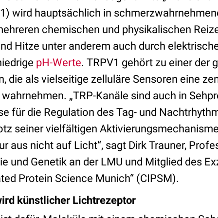
PV1) wird hauptsächlich in schmerzwahrnehme
mehreren chemischen und physikalischen Reizen
nd Hitze unter anderem auch durch elektrisch
niedrige
pH-Werte
. TRPV1 gehört zu einer der 
 die als vielseitige zelluläre Sensoren eine zen
 wahrnehmen. „TRP-Kanäle sind auch in Sehpro
e für die Regulation des Tag- und Nachtrhythm
rotz seiner vielfältigen Aktivierungsmechanism
r aus nicht auf Licht“, sagt Dirk Trauner, Profe
e und Genetik an der LMU und Mitglied des Ex
rated Protein Science Munich“ (CIPSM).
d künstlicher Lichtrezeptor