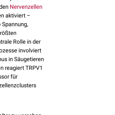
nden
Nervenzellen
 aktiviert –
e Spannung,
größten
trale Rolle in der
zesse involviert
us in Säugetieren
en reagiert TRPV1
ssor für
zellenzclusters