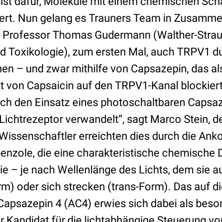
list dafür, Moleküle mit einem chemischen Scha
giert. Nun gelang es Trauners Team in Zusamme
 Professor Thomas Gudermann (Walther-Straub-
 Toxikologie), zum ersten Mal, auch TRPV1 du
en – und zwar mithilfe von Capsazepin, das al
kt von Capsaicin auf den TRPV1-Kanal blockier
h den Einsatz eines photoschaltbaren Capsaze
Lichtrezeptor verwandelt“, sagt Marco Stein, de
 Wissenschaftler erreichten dies durch die Ank
nzole, die eine charakteristische chemische
sie – je nach Wellenlänge des Lichts, dem sie a
rm) oder sich strecken (trans-Form). Das auf d
apsazepin 4 (AC4) erwies sich dabei als beso
r Kandidat für die lichtabhängige Steuerung v