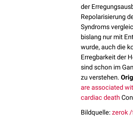
der Erregungsaus
Repolarisierung d
Syndroms vergleic
bislang nur mit 
wurde, auch die k
Erregbarkeit der 
sind schon im Ga
zu verstehen.
Orig
are associated wi
cardiac death
Conn
Bildquelle:
zerok /