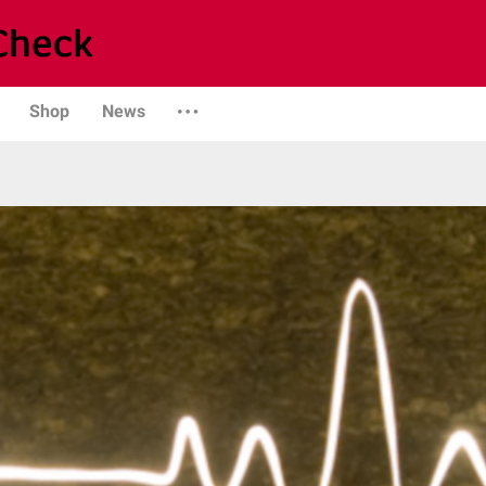
Shop
News