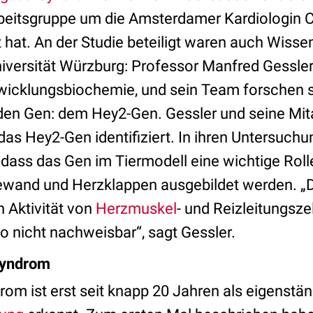
Arbeitsgruppe um die Amsterdamer Kardiologin 
ht hat. An der Studie beteiligt waren auch Wiss
iversität Würzburg: Professor Manfred Gessler
twicklungsbiochemie, und sein Team forschen 
n Gen: dem Hey2-Gen. Gessler und seine Mita
das Hey2-Gen identifiziert. In ihren Untersuch
dass das Gen im Tiermodell eine wichtige Rol
wand und Herzklappen ausgebildet werden. „
n Aktivität von
Herzmuskel
- und Reizleitungszell
o nicht nachweisbar“, sagt Gessler.
yndrom
om ist erst seit knapp 20 Jahren als eigenstän