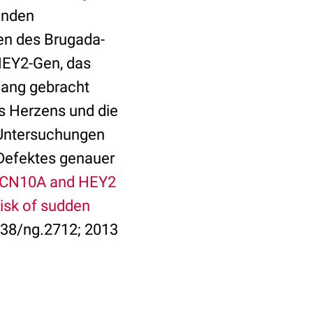
enden
en des Brugada-
 HEY2-Gen, das
hang gebracht
s Herzens und die
 Untersuchungen
Defektes genauer
SCN10A and HEY2
risk of sudden
1038/ng.2712; 2013