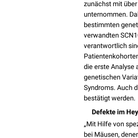
zunächst mit über
unternommen. Dab
bestimmten genet
verwandten SCN10A
verantwortlich si
Patientenkohorten
die erste Analyse 
genetischen Varia
Syndroms. Auch di
bestätigt werden.
Defekte im Hey
„Mit Hilfe von sp
bei Mäusen, denen