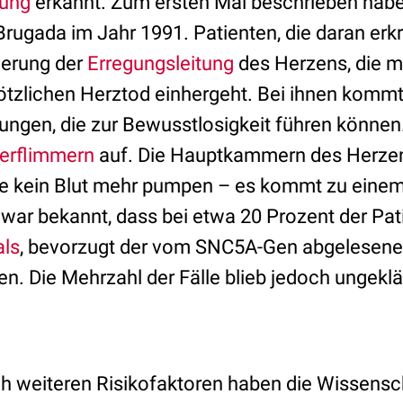
rung
erkannt. Zum ersten Mal beschrieben habe
ugada im Jahr 1991. Patienten, die daran erkra
derung der
Erregungsleitung
des Herzens, die m
lötzlichen Herztod einhergeht. Bei ihnen kommt
ngen, die zur Bewusstlosigkeit führen könne
rflimmern
auf. Die Hauptkammern des Herzen
sie kein Blut mehr pumpen – es kommt zu einem
 war bekannt, dass bei etwa 20 Prozent der Pa
als
, bevorzugt der vom SNC5A-Gen abgelesenen 
en. Die Mehrzahl der Fälle blieb jedoch ungeklä
h weiteren Risikofaktoren haben die Wissensc