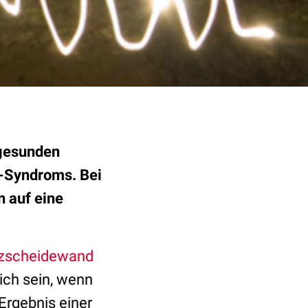
 gesunden
-Syndroms. Bei
n auf eine
zscheidewand
lich sein, wenn
Ergebnis einer