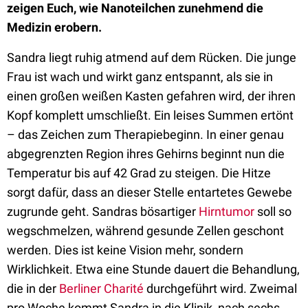
zeigen Euch, wie Nanoteilchen zunehmend die
Medizin erobern.
Sandra liegt ruhig atmend auf dem Rücken. Die junge
Frau ist wach und wirkt ganz entspannt, als sie in
einen großen weißen Kasten gefahren wird, der ihren
Kopf komplett umschließt. Ein leises Summen ertönt
– das Zeichen zum Therapiebeginn. In einer genau
abgegrenzten Region ihres Gehirns beginnt nun die
Temperatur bis auf 42 Grad zu steigen. Die Hitze
sorgt dafür, dass an dieser Stelle entartetes Gewebe
zugrunde geht. Sandras bösartiger
Hirntumor
soll so
wegschmelzen, während gesunde Zellen geschont
werden. Dies ist keine Vision mehr, sondern
Wirklichkeit. Etwa eine Stunde dauert die Behandlung,
die in der
Berliner Charité
durchgeführt wird. Zweimal
pro Woche kommt Sandra in die Klinik, nach sechs