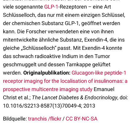
viele sogenannte
GLP-1
-Rezeptoren – eine Art
Schlüsselloch, das nur mit einem einzigen Schlüssel,
der chemischen Substanz GLP-1, geöffnet werden
kann. Die Forscher verwendeten eine von ihnen
mitentwickelte ähnliche Substanz, Exendin-4, die ins
gleiche „Schlüsselloch“ passt. Mit Exendin-4 konnte
das schwach radioaktive Indium in den Tumor
geschmuggelt und dessen Tarnkappe gelüftet
werden.
Originalpublikation:
Glucagon-like peptide-1
receptor imaging for the localisation of insulinomas: a
prospective multicentre imaging study
Emanuel
Christ et al.;
The Lancet Diabetes & Endocrinology
, doi:
10.1016/S2213-8587(13)70049-4; 2013
Bildquelle:
tranchis /flickr
/
CC BY-NC-SA