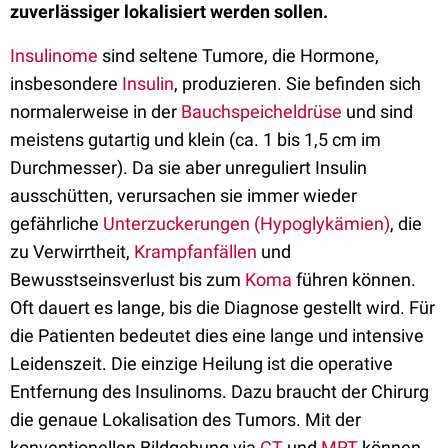
zuverlässiger lokalisiert werden sollen.
Insulinome
sind seltene Tumore, die Hormone,
insbesondere
Insulin
, produzieren. Sie befinden sich
normalerweise in der
Bauchspeicheldrüse
und sind
meistens gutartig und klein (ca. 1 bis 1,5 cm im
Durchmesser). Da sie aber unreguliert Insulin
ausschütten, verursachen sie immer wieder
gefährliche
Unterzuckerungen (Hypoglykämien)
, die
zu Verwirrtheit,
Krampfanfällen
und
Bewusstseinsverlust bis zum
Koma
führen können.
Oft dauert es lange, bis die Diagnose gestellt wird. Für
die Patienten bedeutet dies eine lange und intensive
Leidenszeit. Die einzige Heilung ist die operative
Entfernung des Insulinoms. Dazu braucht der Chirurg
die genaue Lokalisation des Tumors. Mit der
konventionellen Bildgebung via
CT
und
MRT
können