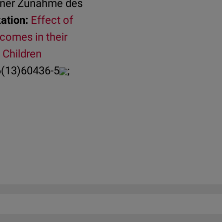
einer Zunahme des
ation:
Effect of
comes in their
 Children
6(13)60436-5
;