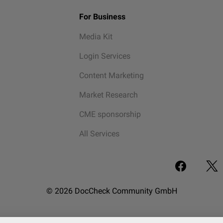
For Business
Media Kit
Login Services
Content Marketing
Market Research
CME sponsorship
All Services
© 2026 DocCheck Community GmbH