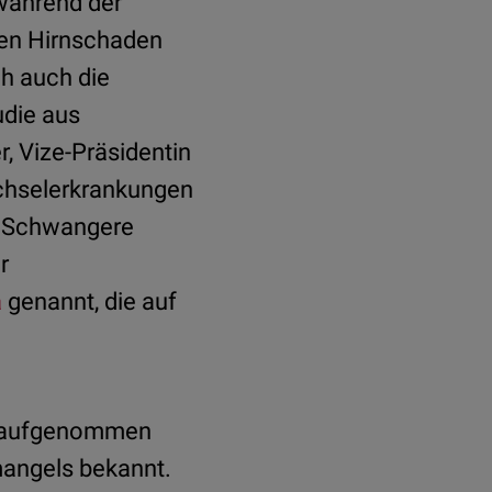
während der
nen Hirnschaden
h auch die
udie aus
r, Vize-Präsidentin
echselerkrankungen
le Schwangere
r
a
genannt, die auf
g aufgenommen
mangels bekannt.