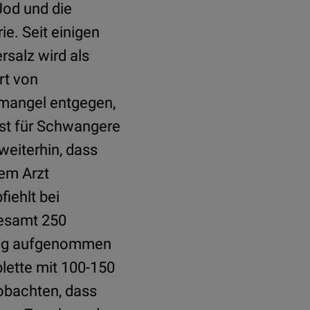
Jod und die
e. Seit einigen
rsalz wird als
rt von
dmangel entgegen,
 ist für Schwangere
weiterhin, dass
em Arzt
iehlt bei
gesamt 250
0 µg aufgenommen
lette mit 100-150
eobachten, dass