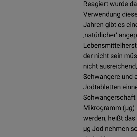
Reagiert wurde da
Verwendung dieses 
Jahren gibt es ei
‚natürlicher‘ ange
Lebensmittelherst
der nicht sein müs
nicht ausreichend
Schwangere und au
Jodtabletten einn
Schwangerschaft u
Mikrogramm (µg) 
werden, heißt das
µg Jod nehmen sol