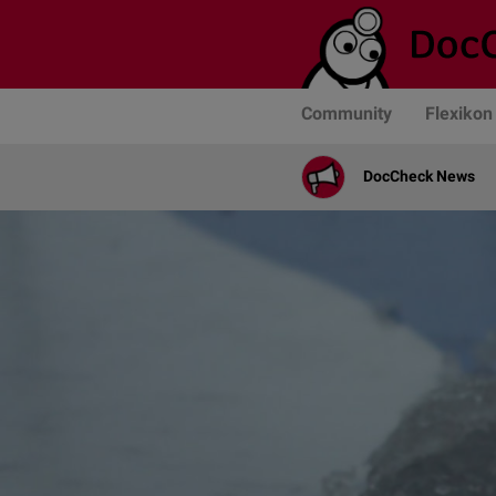
Community
Flexikon
DocCheck News