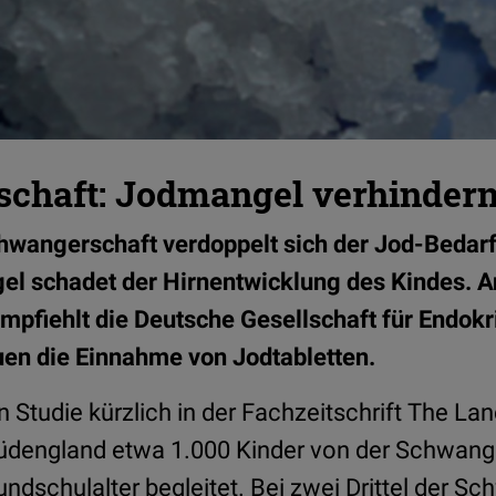
chaft: Jodmangel verhinder
wangerschaft verdoppelt sich der Jod-Bedarf
l schadet der Hirnentwicklung des Kindes. An
empfiehlt die Deutsche Gesellschaft für Endokr
en die Einnahme von Jodtabletten.
n Studie kürzlich in der Fachzeitschrift The Lan
Südengland etwa 1.000 Kinder von der Schwange
ndschulalter begleitet. Bei zwei Drittel der S