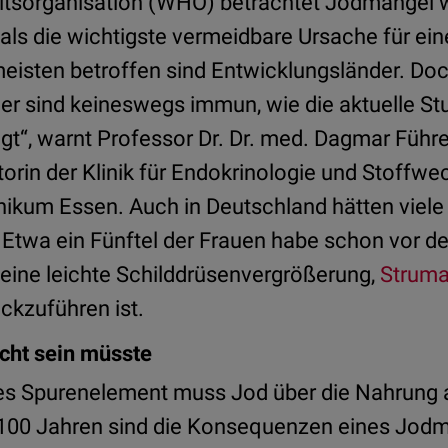
itsorganisation (WHO) betrachtet Jodmangel 
ls die wichtigste vermeidbare Ursache für ei
eisten betroffen sind Entwicklungsländer. Doc
er sind keineswegs immun, wie die aktuelle St
gt“, warnt Professor Dr. Dr. med. Dagmar Führe
torin der Klinik für Endokrinologie und Stoffw
inikum Essen. Auch in Deutschland hätten vie
Etwa ein Fünftel der Frauen habe schon vor de
ine leichte Schilddrüsenvergrößerung,
Strum
ckzuführen ist.
cht sein müsste
ges Spurenelement muss Jod über die Nahrun
 100 Jahren sind die Konsequenzen eines Jod