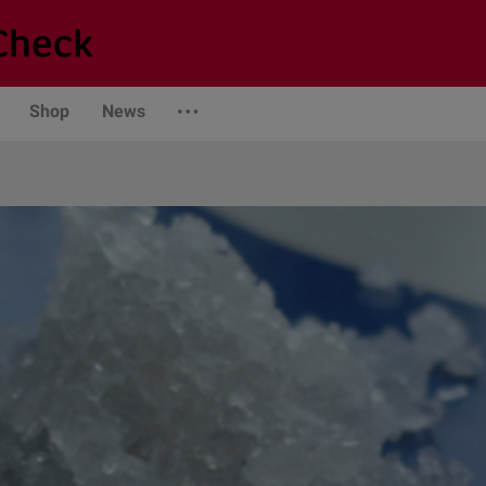
Shop
News