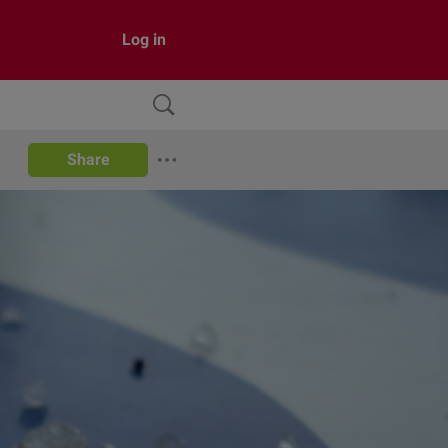
Log in
Share