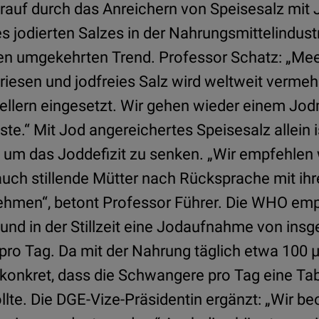
rauf durch das Anreichern von Speisesalz mit 
jodierten Salzes in der Nahrungsmittelindustri
nen umgekehrten Trend. Professor Schatz: „Mee
priesen und jodfreies Salz wird weltweit vermeh
ellern eingesetzt. Wir gehen wieder einem Jo
ste.“ Mit Jod angereichertes Speisesalz allein
, um das Joddefizit zu senken. „Wir empfehlen 
ch stillende Mütter nach Rücksprache mit ihr
ehmen“, betont Professor Führer. Die WHO empf
nd in der Stillzeit eine Jodaufnahme von ins
pro Tag. Da mit der Nahrung täglich etwa 10
 konkret, dass die Schwangere pro Tag eine Tab
lte. Die DGE-Vize-Präsidentin ergänzt: „Wir b