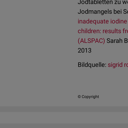
Jodtabletten zu w
Jodmangels bei S
inadequate iodine
children: results 
(ALSPAC)
Sarah Ba
2013
Bildquelle:
sigrid 
© Copyright