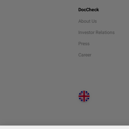
DocCheck
About Us
Investor Relations
Press
Career