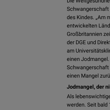
Die Weltgesundhe
Schwangerschaft a
des Kindes. „Am m
entwickelten Länd
Großbritannien zei
der DGE und Direk
am Universitätskl
einen Jodmangel. 
Schwangerschaft e
einen Mangel zurü
Jodmangel, der ni
Als lebenswichti
werden. Seit bald