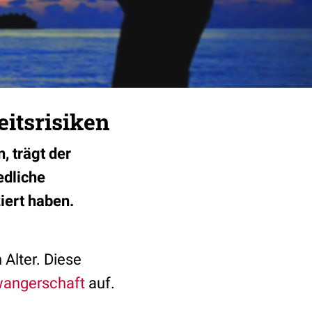
itsrisiken
 trägt der
edliche
iert haben.
 Alter. Diese
angerschaft
auf.