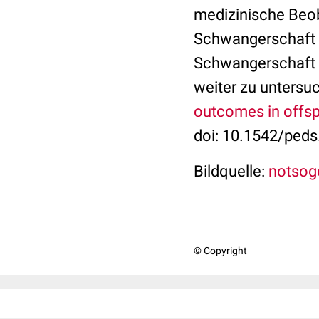
medizinische Beob
Schwangerschaft au
Schwangerschaft f
weiter zu untersu
outcomes in offspr
doi: 10.1542/peds
Bildquelle:
notsog
© Copyright