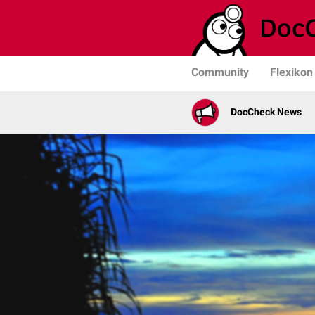
Community
Flexikon
DocCheck News