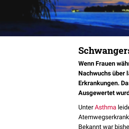
Schwangers
Wenn Frauen währ
Nachwuchs über lä
Erkrankungen. Das
Ausgewertet wurd
Unter
Asthma
leid
Atemwegserkrankun
Bekannt war bishe