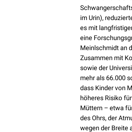
Schwangerschaft
im Urin), reduzie
es mit langfristig
eine Forschungsgr
Meinlschmidt an d
Zusammen mit Koll
sowie der Univers
mehr als 66.000 s
dass Kinder von M
höheres Risiko fü
Müttern – etwa fü
des Ohrs, der Atm
wegen der Breite 