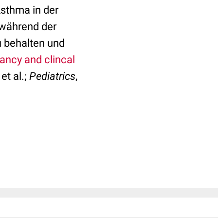
sthma in der
a während der
u behalten und
ancy and clincal
et al.;
Pediatrics
,