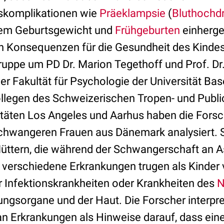
skomplikationen wie
Präeklampsie
(
Bluthochd
rtem Geburtsgewicht und
Frühgeburten
einherge
en Konsequenzen für die Gesundheit des Kindes 
uppe um PD Dr. Marion Tegethoff und Prof. Dr
er Fakultät für Psychologie der Universität B
egen des Schweizerischen Tropen- und Public 
itäten Los Angeles und Aarhus haben die Forsc
chwangeren Frauen aus Dänemark analysiert. Sie
üttern, die während der Schwangerschaft an As
r verschiedene Erkrankungen trugen als Kinder
r Infektionskrankheiten oder Krankheiten des
N
ungsorgane und der Haut. Die Forscher interpre
an Erkrankungen als Hinweise darauf, dass eine