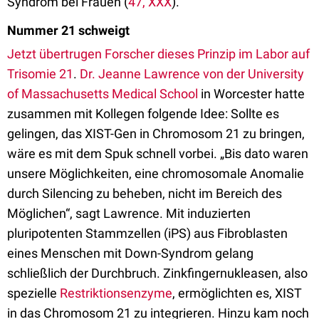
Syndrom bei Frauen (
47, XXX
).
Nummer 21 schweigt
Jetzt übertrugen Forscher dieses Prinzip im Labor auf
Trisomie 21
.
Dr. Jeanne Lawrence von der University
of Massachusetts Medical School
in Worcester hatte
zusammen mit Kollegen folgende Idee: Sollte es
gelingen, das XIST-Gen in Chromosom 21 zu bringen,
wäre es mit dem Spuk schnell vorbei. „Bis dato waren
unsere Möglichkeiten, eine chromosomale Anomalie
durch Silencing zu beheben, nicht im Bereich des
Möglichen“, sagt Lawrence. Mit induzierten
pluripotenten Stammzellen (iPS) aus Fibroblasten
eines Menschen mit Down-Syndrom gelang
schließlich der Durchbruch. Zinkfingernukleasen, also
spezielle
Restriktionsenzyme
, ermöglichten es, XIST
in das Chromosom 21 zu integrieren. Hinzu kam noch