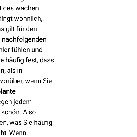
it des wachen
dingt wohnlich,
 gilt für den
ie nachfolgenden
hler fühlen und
lle häufig fest, dass
, als in
 vorüber, wenn Sie
plante
wegen jedem
 schön. Also
en, was Sie häufig
ht
: Wenn