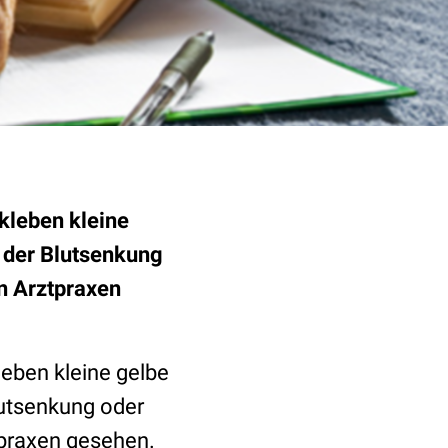
kleben kleine
n der Blutsenkung
in Arztpraxen
leben kleine gelbe
lutsenkung oder
tpraxen gesehen.