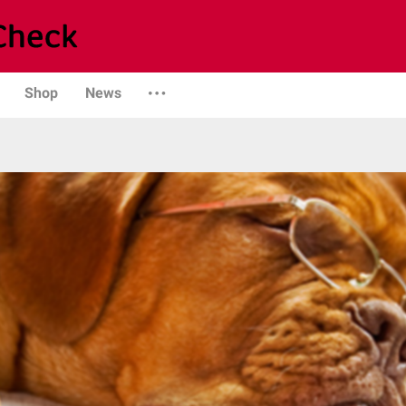
Shop
News