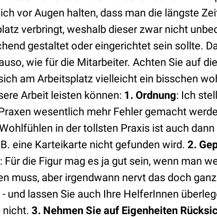
sich vor Augen halten, dass man die längste Ze
atz verbringt, weshalb dieser zwar nicht unbe
end gestaltet oder eingerichtet sein sollte. Das
uso, wie für die Mitarbeiter. Achten Sie auf d
sich am Arbeitsplatz vielleicht ein bisschen wo
ere Arbeit leisten können:
1. Ordnung
: Ich ste
 Praxen wesentlich mehr Fehler gemacht werden
Wohlfühlen in der tollsten Praxis ist auch dann
z.B. eine Karteikarte nicht gefunden wird.
2. Ge
: Für die Figur mag es ja gut sein, wenn man 
en muss, aber irgendwann nervt das doch ganz
 - und lassen Sie auch Ihre HelferInnen überleg
 nicht.
3. Nehmen Sie auf Eigenheiten Rücksic