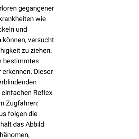
erloren gegangener
krankheiten wie
ckeln und
n können, versucht
igkeit zu ziehen.
ein bestimmtes
r erkennen. Dieser
 erblindenden
 einfachen Reflex
om Zugfahren:
s folgen die
hält das Abbild
Phänomen,