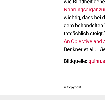
wie Blindheit gehe
Nahrungsergänzun
wichtig, dass bei 
dem behandelten T
tatsächlich steigt.
An Objective and 
Benkner et al.;
Be
Bildquelle:
quinn.a
© Copyright