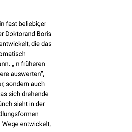
 fast beliebiger
er Doktorand Boris
ntwickelt, die das
tomatisch
nn. „In früheren
ere auswerten“,
er, sondern auch
das sich drehende
nch sieht in der
ndlungsformen
 Wege entwickelt,