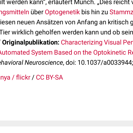
ilt werden kann“, erläutert Münch. „Dies reicht
gsmitteln
über
Optogenetik
bis hin zu
Stammze
diesen neuen Ansätzen von Anfang an kritisch g
ier wirklich geholfen werden kann und ob sei
“
Originalpublikation:
Characterizing Visual Pe
Automated System Based on the Optokinetic R
havioral Neuroscience
, doi: 10.1037/a0033944
nya / flickr
/
CC BY-SA