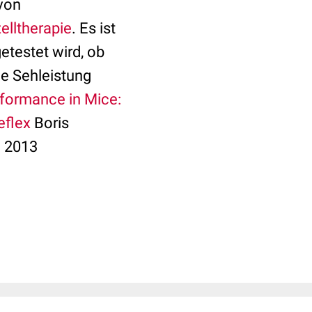
 von
lltherapie
. Es ist
etestet wird, ob
ne Sehleistung
rformance in Mice:
eflex
Boris
; 2013