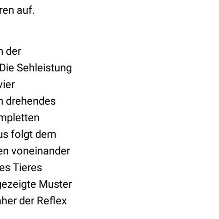
ren auf.
n der
 Die Sehleistung
ier
ch drehendes
ompletten
us folgt dem
fen voneinander
des Tieres
gezeigte Muster
aher der Reflex