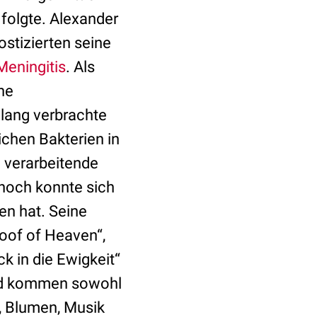
folgte. Alexander
stizierten seine
Meningitis
. Als
ne
 lang verbrachte
ichen Bakterien in
e verarbeitende
nnoch konnte sich
en hat. Seine
roof of Heaven“,
k in die Ewigkeit“
Tod kommen sowohl
t, Blumen, Musik