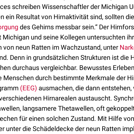
es schreiben Wissenschaftler der Michigan Uni
ein Resultat von Hirnaktivität sind, sollten d
orgung
des Gehirns messbar sein.“ Der Hirnfors
ät Michigan und seine Kollegen untersuchten i
en von neun Ratten im Wachzustand, unter
Nark
nd. Denn in grundsätzlichen Strukturen ist die H
en durchaus vergleichbar. Bewusstes Erleben
wie Menschen durch bestimmte Merkmale der H
ogramm
(EEG)
ausmachen, die dann entstehen,
verschiedenen Hirnarealen austauscht. Synchr
ellen, langsamere Thetawellen, oft gekoppelt
hen für einen solchen Zustand. Mit Hilfe von 
r unter die Schädeldecke der neun Ratten impla