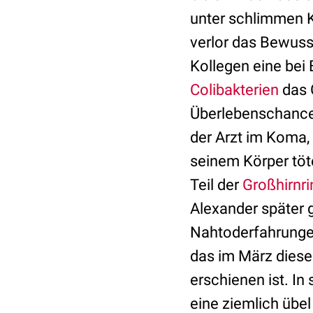
unter schlimmen 
verlor das Bewusst
Kollegen eine be
Colibakterien
das 
Überlebenschancen
der Arzt im Koma
seinem Körper töt
Teil der
Großhirnr
Alexander später 
Nahtoderfahrungen
das im März diesen
erschienen ist. I
eine ziemlich übel