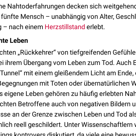
ine Nahtoderfahrungen decken sich weitgehend
r fünfte Mensch – unabhängig von Alter, Gesch
ng – nach einem
Herzstillstand
erlebt.
chte Leben
chten „Rückkehrer“ von tiefgreifenden Gefühle
bei ihrem Übergang vom Leben zum Tod. Auch E
n „Tunnel“ mit einem gleißendem Licht am Ende,
Begegnungen mit Toten oder übernatürlichen W
 eigene Leben gehören zu häufig erlebten Na
ichten Betroffene auch von negativen Bildern 
isse an der Grenze zwischen Leben und Tod als
lich reell geschildert. Unter Wissenschaftlern
dings kontrovers diskutiert, da viele eine be