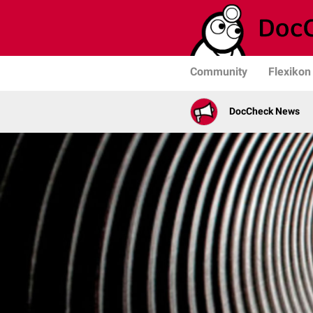
Community
Flexikon
DocCheck News