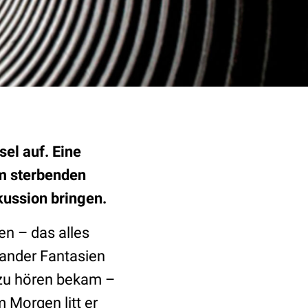
el auf. Eine
em sterbenden
skussion bringen.
en – das alles
ander Fantasien
 zu hören bekam –
 Morgen litt er