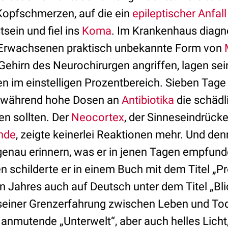
Kopfschmerzen, auf die ein
epileptischer Anfall
sein und fiel ins
Koma
. Im Krankenhaus diagno
i Erwachsenen praktisch unbekannte Form von
Gehirn des Neurochirurgen angriffen, lagen sei
 im einstelligen Prozentbereich. Sieben Tage
, während hohe Dosen an
Antibiotika
die schädl
en sollten. Der
Neocortex
, der Sinneseindrück
inde
, zeigte keinerlei Reaktionen mehr. Und de
genau erinnern, was er in jenen Tagen empfund
 schilderte er in einem Buch mit dem Titel „P
 Jahres auch auf Deutsch unter dem Titel „Blic
n seiner Grenzerfahrung zwischen Leben und 
 anmutende „Unterwelt“, aber auch helles Lich