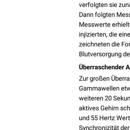
verfolgten sie zu
Dann folgten Mess
Messwerte erhielt
injizierten, die ei
zeichneten die Fo
Blutversorgung des
Überraschender A
Zur großen Überras
Gammawellen etwa 
weiteren 20 Sekund
aktives Gehirn sc
und 55 Hertz Wert
Synchronizität de