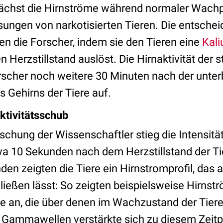
nächst die Hirnströme während normaler Wachp
ungen von narkotisierten Tieren. Die entsche
en die Forscher, indem sie den Tieren eine
Kali
nen Herzstillstand auslöst. Die Hirnaktivität der
rscher noch weitere 30 Minuten nach der unte
 Gehirns der Tiere auf.
ktivitätsschub
chung der Wissenschaftler stieg die Intensität
10 Sekunden nach dem Herzstillstand der Tie
en zeigten die Tiere ein Hirnstromprofil, das 
hließen lässt: So zeigten beispielsweise Hirns
e an, die über denen im Wachzustand der Tiere
r Gammawellen verstärkte sich zu diesem Zeitp