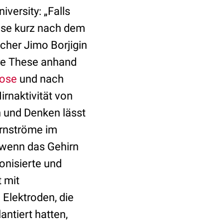
versity: „Falls
iese kurz nach dem
cher Jimo Borjigin
hre These anhand
ose
und nach
irnaktivität von
 und Denken lässt
irnströme im
 wenn das Gehirn
onisierte und
 mit
Elektroden, die
ntiert hatten,