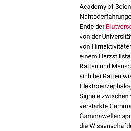
Academy of Scienc
Nahtoderfahrungen 
Ende der
Blutvers
von der Universit
von Hirnaktivität
einem Herzstillsta
Ratten und Mensch
sich bei Ratten 
Elektroenzephal
Signale zwischen 
verstärkte Gammaw
Gammawellen sprec
die Wissenschaftle