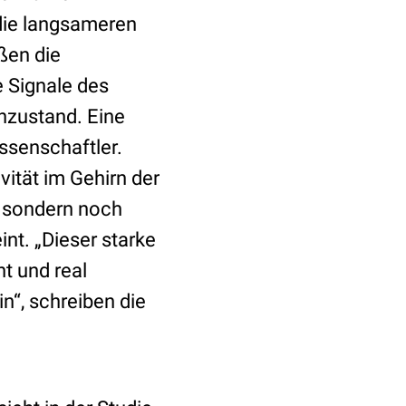
 die langsameren
ßen die
e Signale des
hzustand. Eine
ssenschaftler.
vität im Gehirn der
, sondern noch
int. „Dieser starke
t und real
“, schreiben die