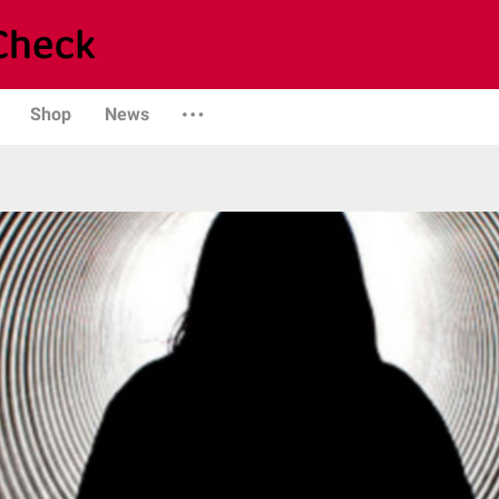
Shop
News