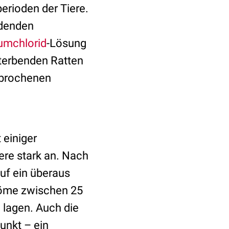
erioden der Tiere.
idenden
umchlorid
-Lösung
 sterbenden Ratten
rbrochenen
 einiger
re stark an. Nach
auf ein überaus
tröme zwischen 25
 lagen. Auch die
unkt – ein