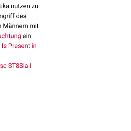
tika nutzen zu
ngriff des
h Männern mit
ruchtung
ein
 Is Present in
se ST8SiaII