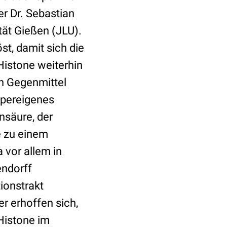
r Dr. Sebastian
tät Gießen (JLU).
t, damit sich die
Histone weiterhin
in Gegenmittel
rpereigenes
insäure, der
e zu einem
 vor allem in
endorff
ionstrakt
er erhoffen sich,
 Histone im