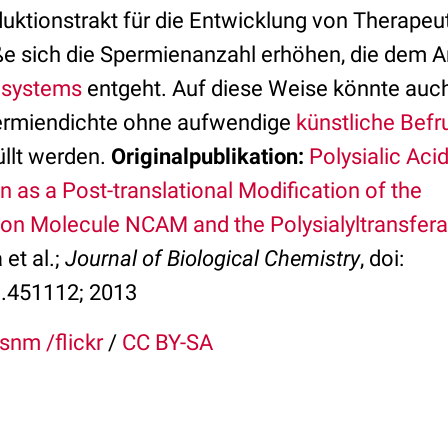
uktionstrakt für die Entwicklung von Therapeu
ße sich die Spermienanzahl erhöhen, die dem A
systems
entgeht. Auf diese Weise könnte auc
permiendichte ohne aufwendige
künstliche Bef
llt werden.
Originalpublikation:
Polysialic Acid
s a Post-translational Modification of the
ion Molecule NCAM and the Polysialyltransfera
et al.;
Journal of Biological Chemistry
, doi:
.451112; 2013
snm /flickr
/
CC BY-SA