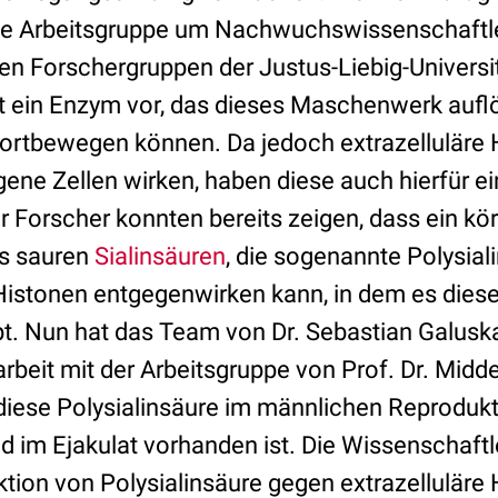
ne Arbeitsgruppe um Nachwuchswissenschaftle
en Forschergruppen der Justus-Liebig-Universi
ein Enzym vor, das dieses Maschenwerk auflös
ortbewegen können. Da jedoch extrazelluläre 
igene Zellen wirken, haben diese auch hierfür e
r Forscher konnten bereits zeigen, dass ein kö
s sauren
Sialinsäuren
, die sogenannte Polysial
istonen entgegenwirken kann, in dem es dies
. Nun hat das Team von Dr. Sebastian Galuska
eit mit der Arbeitsgruppe von Prof. Dr. Midd
diese Polysialinsäure im männlichen Reprodukt
nd im Ejakulat vorhanden ist. Die Wissenschaftl
ktion von Polysialinsäure gegen extrazelluläre