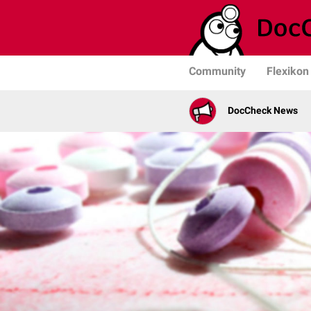
Community
Flexikon
DocCheck News