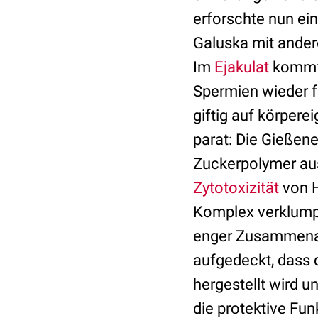
erforschte nun ei
Galuska mit ander
Im
Ejakulat
kommt 
Spermien wieder f
giftig auf körpere
parat: Die Gießene
Zuckerpolymer au
Zytotoxizität
von H
Komplex verklumpt
enger Zusammenarb
aufgedeckt, dass 
hergestellt wird u
die protektive Fun