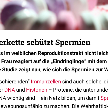
erkette schützt Spermien
 im weiblichen Reproduktionstrakt nicht leich
rau reagiert auf die „Eindringlinge“ mit dem
 Studie zeigt nun, wie sich die Spermien zur 
rschierenden“
Immunzellen
sind auch solche, di
er
DNA
und
Histonen
– Proteine, die unter ande
A wichtig sind – ein Netz bilden, um damit
Sp
bewegungsunfähig zu machen. Die Wehrhaftigk