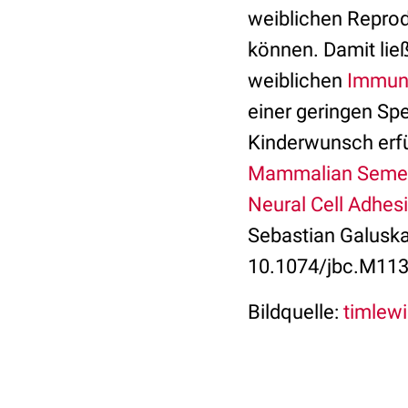
weiblichen Reprod
können. Damit lie
weiblichen
Immun
einer geringen S
Kinderwunsch erfü
Mammalian Semen a
Neural Cell Adhes
Sebastian Galuska 
10.1074/jbc.M113
Bildquelle:
timlewi