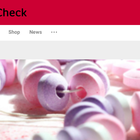
Shop
News