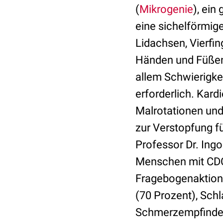
(
Mikrogenie
), ei
eine sichelförmige
Lidachsen, Vierfi
Händen und Füßen
allem Schwierigke
erforderlich. Kard
Malrotationen un
zur Verstopfung f
Professor Dr. Ing
Menschen mit C
Fragebogenaktion 
(70 Prozent), Sch
Schmerzempfinden