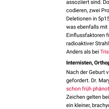
assoziiert sind. D
codieren, zwei Pro
Deletionen in 5p1
was ebenfalls mi
Einflussfaktoren 
radioaktiver Stra
Anders als bei
Tri
Internisten, Orth
Nach der Geburt v
gefordert. Dr. Ma
schon früh phäno
Zeichen gelten be
ein kleiner, brach