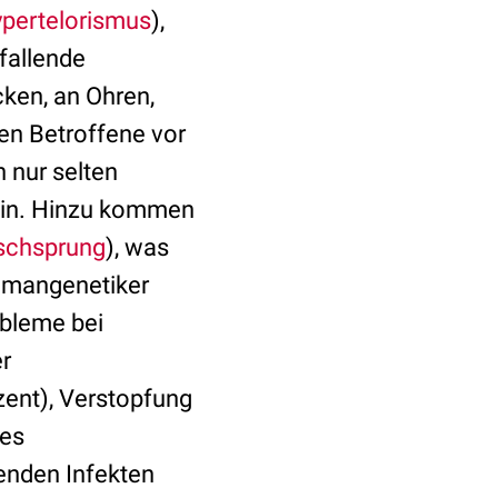
pertelorismus
),
fallende
ken, an Ohren,
en Betroffene vor
 nur selten
in. Hinzu kommen
schsprung
), was
Humangenetiker
obleme bei
er
zent), Verstopfung
tes
enden Infekten