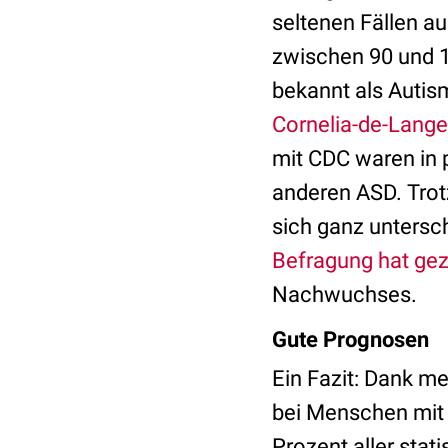
seltenen Fällen a
zwischen 90 und 1
bekannt als Auti
Cornelia-de-Lang
mit CDC waren in 
anderen ASD. Trot
sich ganz untersch
Befragung hat gez
Nachwuchses.
Gute Prognosen
Ein Fazit: Dank me
bei Menschen mi
Prozent aller stat