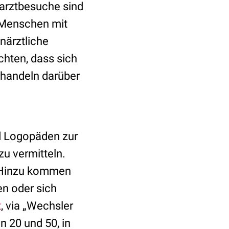
arztbesuche sind
e Menschen mit
närztliche
chten, dass sich
ehandeln darüber
d Logopäden zur
zu vermitteln.
. Hinzu kommen
en oder sich
t
, via „Wechsler
n 20 und 50, in