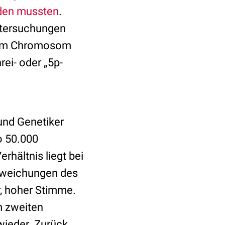
rden mussten
.
ntersuchungen
m Chromosom
ei- oder „5p-
und Genetiker
ro 50.000
hältnis liegt bei
Erweichungen des
r, hoher Stimme.
m zweiten
ieder. Zurück