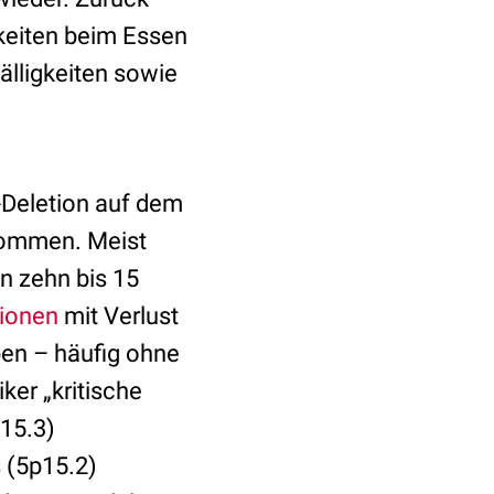
keiten beim Essen
älligkeiten sowie
o-Deletion auf dem
kommen. Meist
hen zehn bis 15
ionen
mit Verlust
ben – häufig ohne
er „kritische
p15.3)
 (5p15.2)