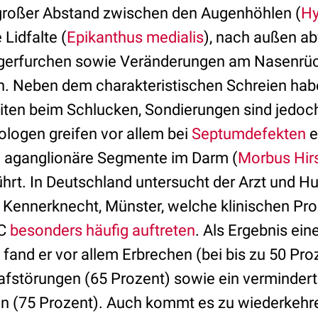
n großer Abstand zwischen den Augenhöhlen (
Hy
 Lidfalte (
Epikanthus medialis
), nach außen ab
ngerfurchen sowie Veränderungen am Nasenrüc
. Neben dem charakteristischen Schreien hab
iten beim Schlucken, Sondierungen sind jedoch
iologen greifen vor allem bei
Septumdefekten
e
d aganglionäre Segmente im Darm (
Morbus Hir
ührt. In Deutschland untersucht der Arzt und 
o Kennerknecht, Münster, welche klinischen Pr
DC
besonders häufig auftreten
. Als Ergebnis ein
fand er vor allem Erbrechen (bei bis zu 50 Pro
lafstörungen (65 Prozent) sowie ein verminder
 (75 Prozent). Auch kommt es zu wiederkehr