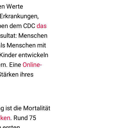
ten Werte
Erkrankungen,
neben dem CDC
das
esultat: Menschen
als Menschen mit
Kinder entwickeln
ern. Eine
Online-
Stärken ihres
 ist die Mortalität
nken
. Rund 75
n ersten