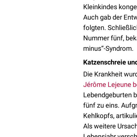
Kleinkindes konge
Auch gab der Entw
folgten. Schließli
Nummer fünf, bek
minus“-Syndrom.
Katzenschreie un
Die Krankheit wur
Jérôme Lejeune b
Lebendgeburten be
fünf zu eins. Auf
Kehlkopfs, artiku
Als weitere Ursac
Lebensjahr versc