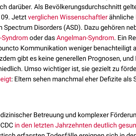
uch darüber. Als Bevölkerungsdurchschnitt gel
09. Jetzt
verglichen Wissenschaftler
ähnliche 
sm Spectrum Disorders (ASD). Dazu gehören 
e-Syndrom
oder das
Angelman-Syndrom
. Ein R
puncto Kommunikation weniger benachteiligt 
zdem gibt es keine generellen Prognosen, und 
iedlich. Umso wichtiger ist, sie gezielt zu förd
eigt
: Eltern sehen manchmal eher Defizite als 
dizinischer Betreuung und komplexer Förderung
t CDC
in den letzten Jahrzehnten deutlich gesu
istisch erfassten Todesfälle ereignen sich in de