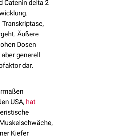
d Catenin delta 2
twicklung.
 Transkriptase,
rgeht. Äußere
 hohen Dosen
aber generell.
ofaktor dar.
hermaßen
 den USA,
hat
teristische
, Muskelschwäche,
iner Kiefer