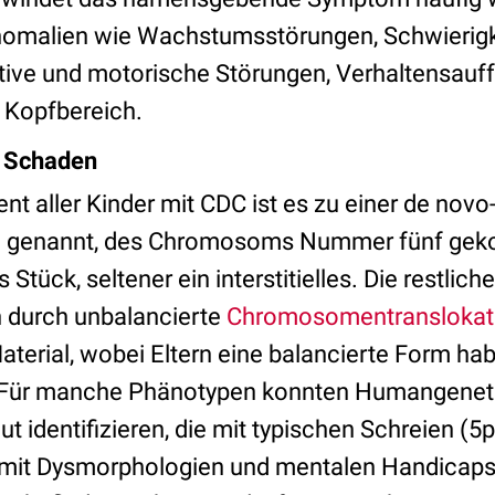
Anomalien wie Wachstumsstörungen, Schwierig
itive und motorische Störungen, Verhaltensauff
 Kopfbereich.
 Schaden
ent aller Kinder mit CDC ist es zu einer de nov
m genannt, des Chromosoms Nummer fünf ge
s Stück, seltener ein interstitielles. Die restlic
 durch unbalancierte
Chromosomentranslokat
terial, wobei Eltern eine balancierte Form ha
 Für manche Phänotypen konnten Humangenetik
t identifizieren, die mit typischen Schreien (5
mit Dysmorphologien und mentalen Handicaps