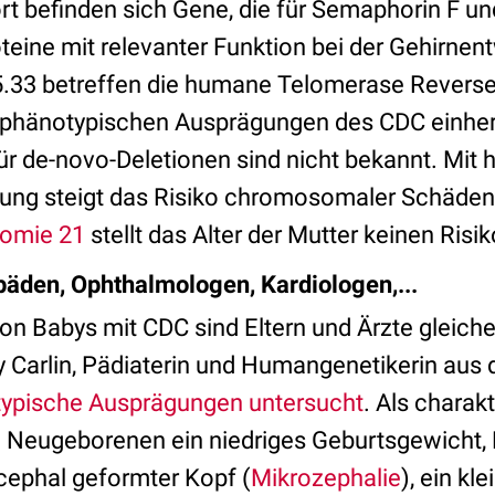
ort befinden sich Gene, die für Semaphorin F un
teine mit relevanter Funktion bei der Gehirnen
5.33 betreffen die humane Telomerase Reverse
t phänotypischen Ausprägungen des CDC einhe
für de-novo-Deletionen sind nicht bekannt. Mit
hlung steigt das Risiko chromosomaler Schäden 
somie 21
stellt das Alter der Mutter keinen Risik
opäden, Ophthalmologen, Kardiologen,...
on Babys mit CDC sind Eltern und Ärzte gleic
ry Carlin, Pädiaterin und Humangenetikerin aus
typische Ausprägungen untersucht
. Als charak
i Neugeborenen ein niedriges Geburtsgewicht
ycephal geformter Kopf (
Mikrozephalie
), ein kle