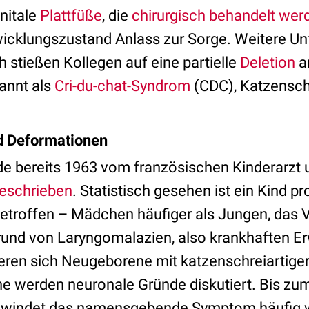
nitale
Plattfüße
, die
chirurgisch behandelt we
icklungszustand Anlass zur Sorge. Weitere U
ch stießen Kollegen auf eine partielle
Deletion
a
annt als
Cri-du-chat-Syndrom
(CDC), Katzenschr
d Deformationen
de bereits 1963 vom französischen Kinderarzt 
eschrieben
. Statistisch gesehen ist ein Kind p
troffen – Mädchen häufiger als Jungen, das Ver
grund von Laryngomalazien, also krankhaften 
lieren sich Neugeborene mit katzenschreiartige
he werden neuronale Gründe diskutiert. Bis zu
hwindet das namensgebende Symptom häufig w