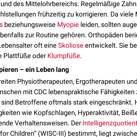
und des Mittelohrbereichs. Regelmäßige Zahn
hlstellungen frühzeitig zu korrigieren. Da viel
s
beziehungsweise
Myopie
leiden, sollten auge
enfalls zur Routine gehören. Orthopäden beri
Lebensalter oft eine
Skoliose
entwickelt. Sie b
e Plattfüße oder
Klumpfüße
.
pieren – ein Leben lang
eiten Physiotherapeuten, Ergotherapeuten un
 Menschen mit CDC lebenspraktische Fähigkeiten 
 sind Betroffene oftmals stark eingeschränkt
gkeiten wie Kopfschlagen, Hyperaktivität, Beiß
lende Verhaltensweisen. Der
Intelligenzquotien
 for Children“ (WISC-III) bestimmt, liegt zwische