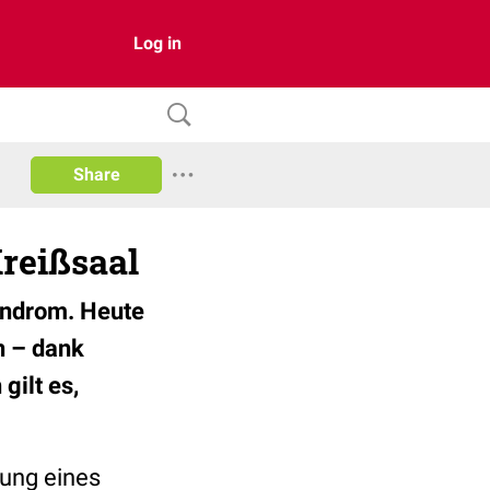
Log in
Share
reißsaal
ndrom. Heute
n – dank
gilt es,
hung eines