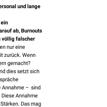
Personal und lange
 ein
rauf ab, Burnouts
völlig falscher
ben nur eine
eit zurück. Wenn
ltern gemacht?
nd dies setzt sich
gespräche
ie Annahme – sind
s. Diese Annahme
en Stärken. Das mag