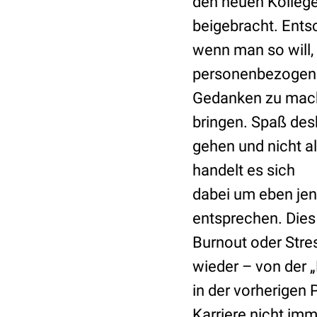
den neuen Kollege
beigebracht. Entsc
wenn man so will, 
personenbezogen. 
Gedanken zu mache
bringen. Spaß desh
gehen und nicht a
handelt es sich
dabei um eben jene
entsprechen. Die
Burnout oder Stres
wieder – von der „
in der vorherigen 
Karriere nicht im