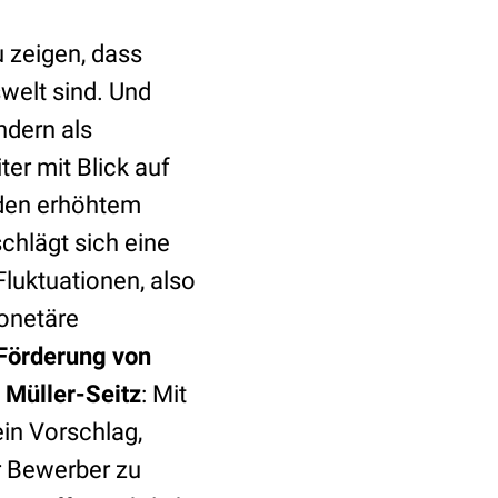
 zeigen, dass
welt sind. Und
ndern als
ter mit Blick auf
nden erhöhtem
chlägt sich eine
luktuationen, also
monetäre
Förderung von
. Müller-Seitz
: Mit
in Vorschlag,
r Bewerber zu