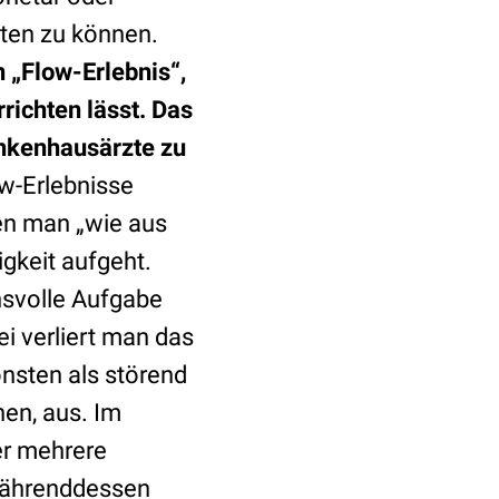
eiten zu können.
 „Flow-Erlebnis“,
richten lässt. Das
ankenhausärzte zu
ow-Erlebnisse
en man „wie aus
igkeit aufgeht.
chsvolle Aufgabe
i verliert man das
onsten als störend
en, aus. Im
er mehrere
 währenddessen