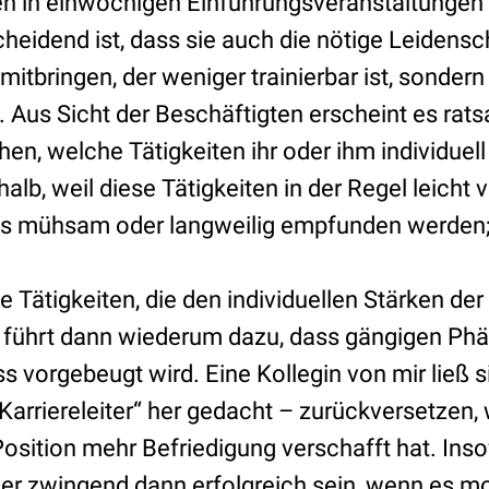
n in einwöchigen Einführungsveranstaltungen
heidend ist, dass sie auch die nötige Leidensch
mitbringen, der weniger trainierbar ist, sondern
Aus Sicht der Beschäftigten erscheint es rats
n, welche Tätigkeiten ihr oder ihm individuel
alb, weil diese Tätigkeiten in der Regel leicht
ls mühsam oder langweilig empfunden werden;
 Tätigkeiten, die den individuellen Stärken de
s führt dann wiederum dazu, dass gängigen P
s vorgebeugt wird. Eine Kollegin von mir ließ 
Karriereleiter“ her gedacht – zurückversetzen, w
Position mehr Befriedigung verschafft hat. Ins
mer zwingend dann erfolgreich sein, wenn es m