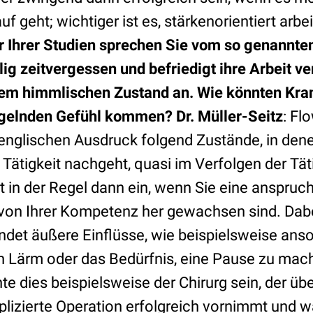
uf geht; wichtiger ist es, stärkenorientiert arb
r Ihrer Studien sprechen Sie vom so genannten
g zeitvergessen und befriedigt ihre Arbeit ver
inem himmlischen Zustand an. Wie könnten Kr
ügelnden Gefühl kommen?
Dr. Müller-Seitz
: Fl
nglischen Ausdruck folgend Zustände, in den
Tätigkeit nachgeht, quasi im Verfolgen der Tät
tt in der Regel dann ein, wenn Sie eine anspru
e von Ihrer Kompetenz her gewachsen sind. Dabe
ndet äußere Einflüsse, wie beispielsweise ans
ärm oder das Bedürfnis, eine Pause zu mach
e dies beispielsweise der Chirurg sein, der üb
lizierte Operation erfolgreich vornimmt und