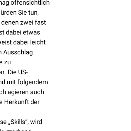
ag offensichtlich
würden Sie tun,
i denen zwei fast
ist dabei etwas
ist dabei leicht
n Ausschlag
e zu
n. Die US-
nd mit folgendem
lich agieren auch
e Herkunft der
 „Skills“, wird