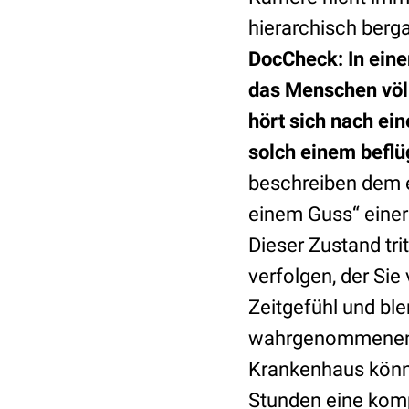
hierarchisch berga
DocCheck: In eine
das Menschen völli
hört sich nach e
solch einem befl
beschreiben dem e
einem Guss“ einer 
Dieser Zustand tri
verfolgen, der Si
Zeitgefühl und ble
wahrgenommenen L
Krankenhaus könnt
Stunden eine komp