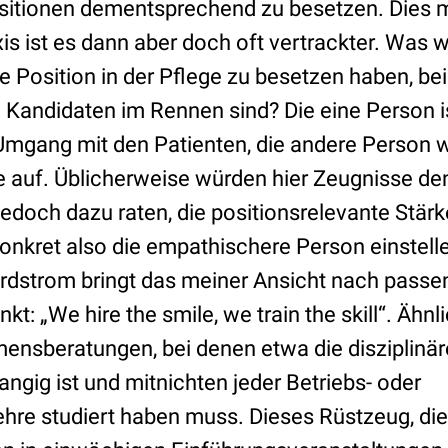
sitionen dementsprechend zu besetzen. Dies m
axis ist es dann aber doch oft vertrackter. Was 
 Position in der Pflege zu besetzen haben, be
te Kandidaten im Rennen sind? Die eine Person 
mgang mit den Patienten, die andere Person we
 auf. Üblicherweise würden hier Zeugnisse de
edoch dazu raten, die positionsrelevante Stärk
onkret also die empathischere Person einstelle
rdstrom bringt das meiner Ansicht nach passe
kt: „We hire the smile, we train the skill“. Ähn
ensberatungen, bei denen etwa die disziplinär
ngig ist und mitnichten jeder Betriebs- oder
hre studiert haben muss. Dieses Rüstzeug, diese