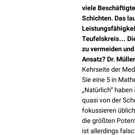
viele Beschäftigt
Schichten. Das la
Leistungsfähigkeit
Teufelskreis… Di
zu vermeiden und 
Ansatz?
Dr. Mülle
Kehrseite der Med
Sie eine 5 in Math
„Natürlich“ haben 
quasi von der Schu
fokussieren üblic
die größten Poten
ist allerdings fal