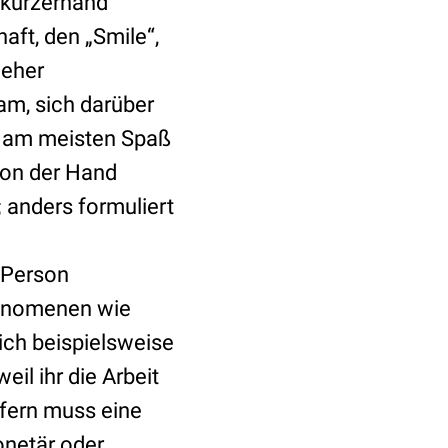
 kurzerhand
aft, den „Smile“,
 eher
am, sich darüber
l am meisten Spaß
 von der Hand
 anders formuliert
r Person
hänomenen wie
sich beispielsweise
eil ihr die Arbeit
ofern muss eine
onetär oder