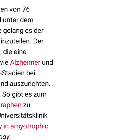
nen von 76
d unter dem
e gelang es der
inzuteilen. Der
 die eine
 wie
Alzheimer
und
-Stadien bei
nd auszurichten.
. So gibt es zum
graphen
zu
niversitätsklinik
y in amyotrophic
ogy
,