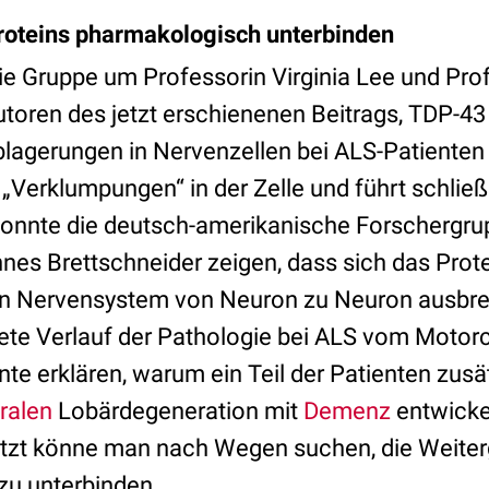
roteins pharmakologisch unterbinden
die Gruppe um Professorin Virginia Lee und Pr
toren des jetzt erschienenen Beitrags, TDP-43
blagerungen in Nervenzellen bei ALS-Patienten
„Verklumpungen“ in der Zelle und führt schließ
konnte die deutsch-amerikanische Forschergr
nes Brettschneider zeigen, dass sich das Prot
n Nervensystem von Neuron zu Neuron ausbreit
te Verlauf der Pathologie bei ALS vom Motorc
te erklären, warum ein Teil der Patienten zus
ralen
Lobärdegeneration mit
Demenz
entwicke
etzt könne man nach Wegen suchen, die Weiter
zu unterbinden.