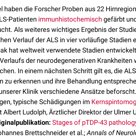
el haben die Forscher Proben aus 22 Hirnregio
LS-Patienten
immunhistochemisch
gefärbt un
cht. Als weiteres wichtiges Ergebnis der Studi
hen Verlauf der ALS in vier vorläufige Stadien e
k hat weltweit verwendete Stadien entwickelt,
s Verlaufs der neurodegenerativen Krankheiten
hen. In einem nächsten Schritt gilt es, die ALS
n zu erkennen und ihre Behandlung entspreche
unserer Klinik verschiedene Ansätze beforscht
gen, typische Schädigungen im
Kernspintomo
gt Albert Ludolph, Ärztlicher Direktor der Ulmer U
iginalpublikation:
Stages of pTDP-43 patholog
hannes Brettschneider et al.;
Annals of Neurol