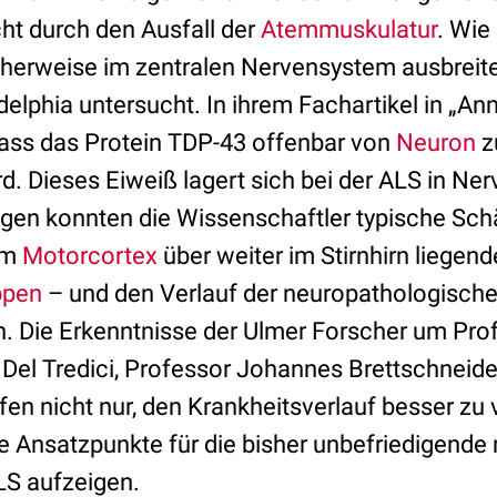
cht durch den Ausfall der
Atemmuskulatur
. Wie
herweise im zentralen Nervensystem ausbreite
elphia untersucht. In ihrem Fachartikel in „An
dass das Protein TDP-43 offenbar von
Neuron
z
. Dieses Eiweiß lagert sich bei der ALS in Ner
gen konnten die Wissenschaftler typische Sc
vom
Motorcortex
über weiter im Stirnhirn liegend
ppen
– und den Verlauf der neuropathologisch
en. Die Erkenntnisse der Ulmer Forscher um Pr
ly Del Tredici, Professor Johannes Brettschneid
fen nicht nur, den Krankheitsverlauf besser zu 
e Ansatzpunkte für die bisher unbefriedigend
LS aufzeigen.