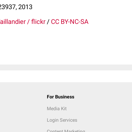
23937, 2013
illandier / flickr
/
CC BY-NC-SA
For Business
Media Kit
Login Services
Content Marketing