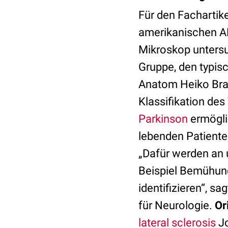
Für den Fachartik
amerikanischen A
Mikroskop untersu
Gruppe, den typisc
Anatom Heiko Braa
Klassifikation de
Parkinson
ermöglic
lebenden Patiente
„Dafür werden an 
Beispiel Bemühun
identifizieren“, sa
für Neurologie.
Or
lateral sclerosis
Jo