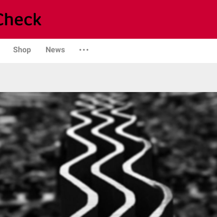
Shop
News