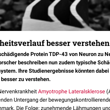
eitsverlauf besser verstehen
 schädigende Protein TDP-43 von Neuron zu N
orscher beschreiben nun zudem typische Sch
ystem. Ihre Studienergebnisse könnten dabei 
 besser zu verstehen.
 Nervenkrankheit
Amyotrophe Lateralsklerose
(
enden Untergang der bewegungskontrollierende
nmark. Die Folge: zunehmende Lähmungen und 