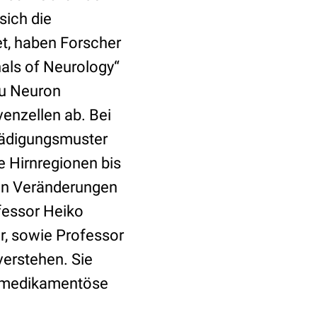
 sich die
t, haben Forscher
nals of Neurology“
u Neuron
venzellen ab. Bei
hädigungsmuster
e Hirnregionen bis
en Veränderungen
ofessor Heiko
er, sowie Professor
verstehen. Sie
e medikamentöse