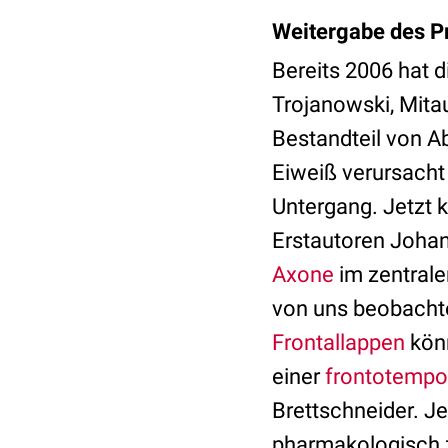
Weitergabe des P
Bereits 2006 hat 
Trojanowski, Mitau
Bestandteil von A
Eiweiß verursacht 
Untergang. Jetzt 
Erstautoren Johan
Axone
im zentrale
von uns beobachte
Frontallappen
könn
einer
frontotempo
Brettschneider. J
pharmakologisch 