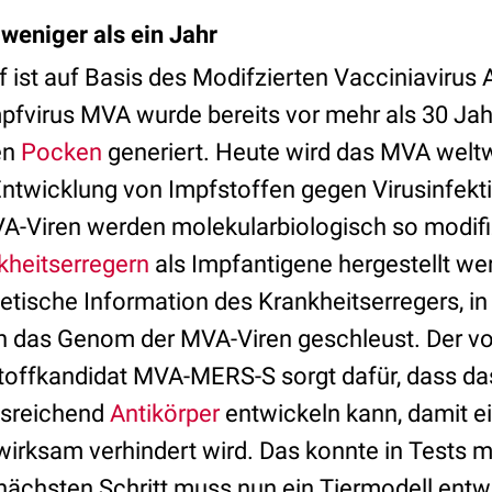
 weniger als ein Jahr
f ist auf Basis des Modifzierten Vacciniavirus
mpfvirus MVA wurde bereits vor mehr als 30 Ja
en
Pocken
generiert. Heute wird das MVA weltw
ntwicklung von Impfstoffen gegen Virusinfekt
VA-Viren werden molekularbiologisch so modifiz
kheitserregern
als Impfantigene hergestellt w
etische Information des Krankheitserregers, in
in das Genom der MVA-Viren geschleust. Der vo
toffkandidat MVA-MERS-S sorgt dafür, dass d
usreichend
Antikörper
entwickeln kann, damit ei
irksam verhindert wird. Das konnte in Tests 
nächsten Schritt muss nun ein Tiermodell entw