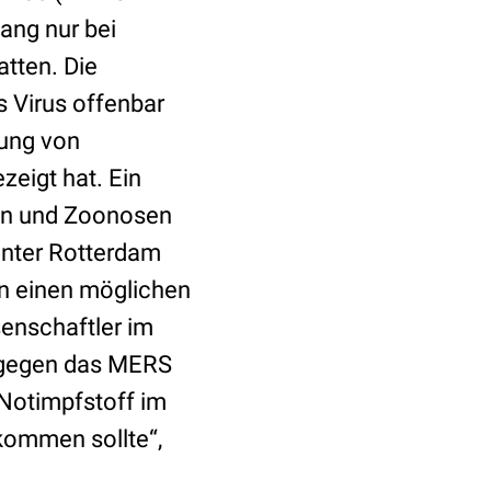
lang nur bei
atten. Die
s Virus offenbar
kung von
zeigt hat. Ein
zin und Zoonosen
nter Rotterdam
en einen möglichen
senschaftler im
t gegen das MERS
s Notimpfstoff im
ommen sollte“,