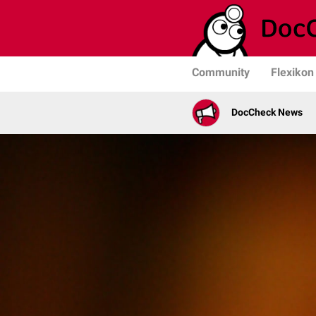
Community
Flexikon
DocCheck News