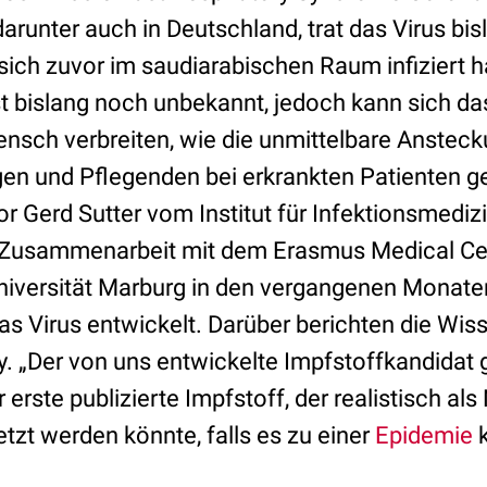
darunter auch in Deutschland, trat das Virus bis
 sich zuvor im saudiarabischen Raum infiziert h
st bislang noch unbekannt, jedoch kann sich da
sch verbreiten, wie die unmittelbare Anstec
en und Pflegenden bei erkrankten Patienten ge
 Gerd Sutter vom Institut für Infektionsmedi
n Zusammenarbeit mit dem Erasmus Medical Ce
Universität Marburg in den vergangenen Monat
as Virus entwickelt. Darüber berichten die Wis
gy. „Der von uns entwickelte Impfstoffkandida
 erste publizierte Impfstoff, der realistisch al
zt werden könnte, falls es zu einer
Epidemie
k