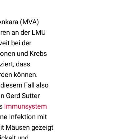
 Ankara (MVA)
hren an der LMU
eit bei der
ionen und Krebs
iert, dass
erden können.
 diesem Fall also
n Gerd Sutter
as
Immunsystem
ne Infektion mit
mit Mäusen gezeigt
ickelt und