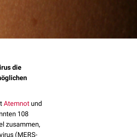
rus die
möglichen
it
Atemnot
und
annten 108
nsel zusammen,
avirus (MERS-