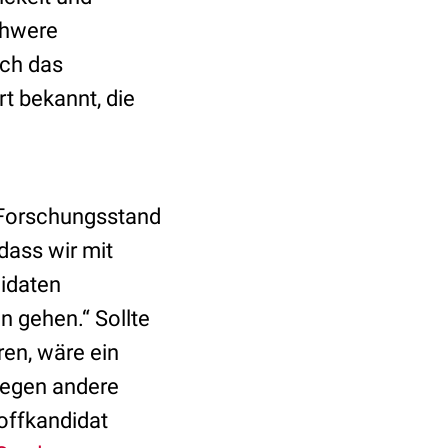
chwere
ch das
t bekannt, die
m Forschungsstand
dass wir mit
didaten
n gehen.“ Sollte
ren, wäre ein
gegen andere
toffkandidat