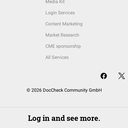
Media Kit
Login Services
Content Marketing
Market Research
CME sponsorship
All Services
© 2026 DocCheck Community GmbH
Log in and see more.