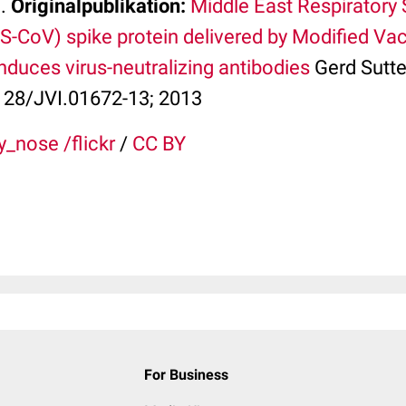
n.
Originalpublikation:
Middle East Respiratory
-CoV) spike protein delivered by Modified Vac
induces virus-neutralizing antibodies
Gerd Sutter
1128/JVI.01672-13; 2013
_nose /flickr
/
CC BY
For Business