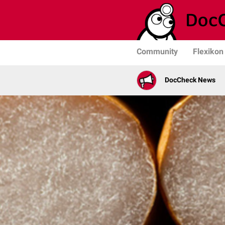
Community
Flexikon
DocCheck News