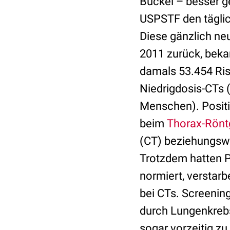
Buckel – besser ge
USPSTF den täglic
Diese gänzlich ne
2011 zurück, beka
damals 53.454 Ris
Niedrigdosis-CTs 
Menschen). Positi
beim
Thorax-Rönt
(CT) beziehungswei
Trotzdem hatten P
normiert, verstar
bei CTs. Screening
durch Lungenkrebs
sogar vorzeitig zu