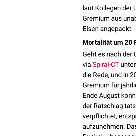
laut Kollegen der
Gremium aus unabh
Eisen angepackt.
Mortalität um 20 
Geht es nach der 
via
Spiral-CT
unter
die Rede, und in 2
Gremium für jährl
Ende August konn
der Ratschlag tat
verpflichtet, ent
aufzunehmen. Das 