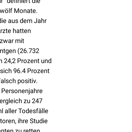
“ definiert die
zwölf Monate.
die aus dem Jahr
rzte hatten
 zwar mit
öntgen (26.732
n 24,2 Prozent und
 sich 96.4 Prozent
alsch positiv.
0 Personenjahre
ergleich zu 247
l aller Todesfälle
oren, ihre Studie
nten zu retten,