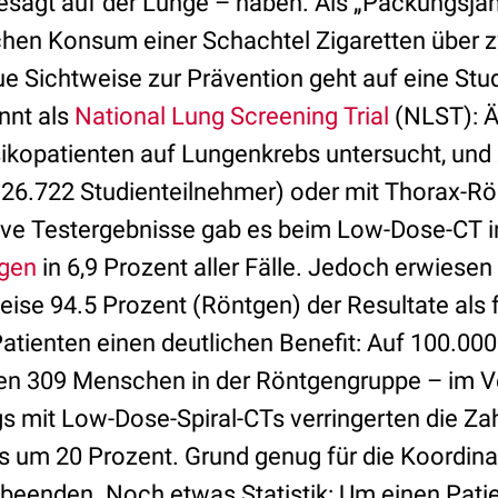
sagt auf der Lunge – haben. Als „Packungsjahr
hen Konsum einer Schachtel Zigaretten über 
ue Sichtweise zur Prävention geht auf eine Stu
nnt als
National Lung Screening Trial
(NLST): Ä
ikopatienten auf Lungenkrebs untersucht, und
(26.722 Studienteilnehmer) oder mit Thorax-R
ve Testergebnisse gab es beim Low-Dose-CT i
gen
in 6,9 Prozent aller Fälle. Jedoch erwiesen
se 94.5 Prozent (Röntgen) der Resultate als f
atienten einen deutlichen Benefit: Auf 100.00
ben 309 Menschen in der Röntgengruppe – im V
s mit Low-Dose-Spiral-CTs verringerten die Zah
 um 20 Prozent. Grund genug für die Koordinat
 beenden. Noch etwas Statistik: Um einen Patie