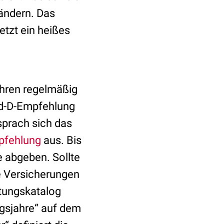
ndern. Das
tzt ein heißes
ahren regelmäßig
ad-D-Empfehlung
sprach sich das
pfehlung
aus. Bis
 abgeben. Sollte
e Versicherungen
stungskatalog
ngsjahre“ auf dem