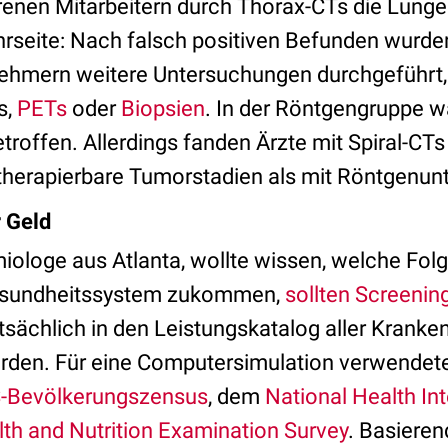
renen Mitarbeitern durch Thorax-CTs die Lunge
ehrseite: Nach falsch positiven Befunden wurde
nehmern weitere Untersuchungen durchgeführt
s,
PETs
oder
Biopsien
. In der Röntgengruppe 
troffen. Allerdings fanden Ärzte mit Spiral-CTs
therapierbare Tumorstadien als mit Röntgenu
 Geld
iologe aus Atlanta, wollte wissen, welche Fol
esundheitssystem zukommen,
sollten Screening
tsächlich in den Leistungskatalog aller Krank
en. Für eine Computersimulation verwendete
-Bevölkerungszensus
, dem
National Health In
lth and Nutrition Examination Survey
. Basieren