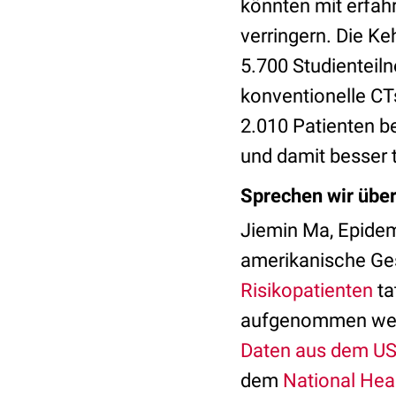
könnten mit erfah
verringern. Die K
5.700 Studienteil
konventionelle CT
2.010 Patienten be
und damit besser 
Sprechen wir über
Jiemin Ma, Epidem
amerikanische G
Risikopatienten
ta
aufgenommen werd
Daten aus dem US
dem
National Hea