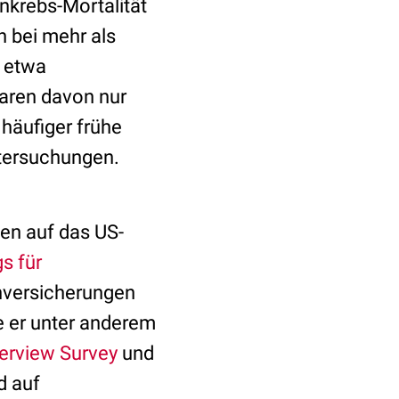
nkrebs-Mortalität
n bei mehr als
, etwa
waren davon nur
 häufiger frühe
ntersuchungen.
gen auf das US-
s für
enversicherungen
 er unter anderem
terview Survey
und
d auf