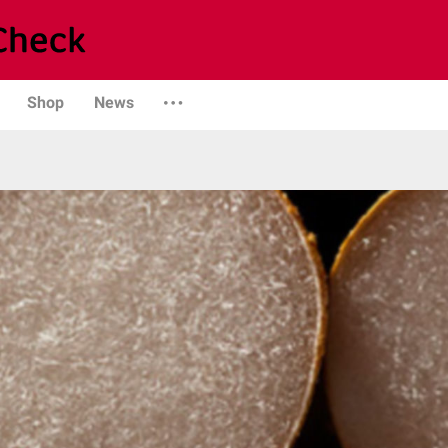
Shop
News