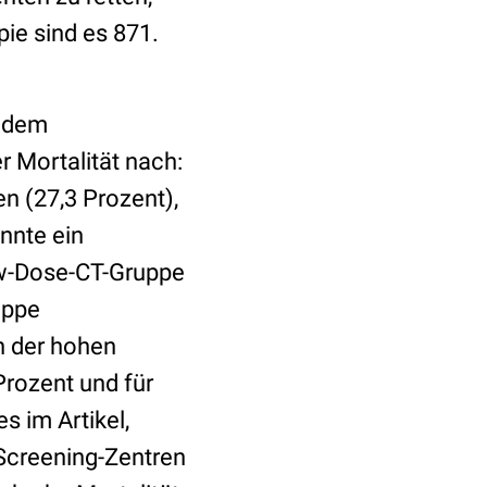
ie sind es 871.
t dem
 Mortalität nach:
n (27,3 Prozent),
nnte ein
ow-Dose-CT-Gruppe
uppe
n der hohen
Prozent und für
s im Artikel,
Screening-Zentren