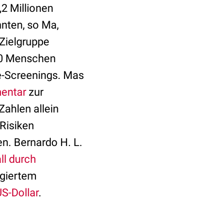
2 Millionen
nnten, so Ma,
 Zielgruppe
00 Menschen
e-Screenings. Mas
entar
zur
Zahlen allein
 Risiken
n. Bernardo H. L.
ll durch
igiertem
US-Dollar
.