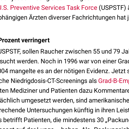
U.S. Preventive Services Task Force
(USPSTF) ä
ängigen Ärzten diverser Fachrichtungen hat je
Prozent verringert
USPSTF, sollen Raucher zwischen 55 und 79 J
sucht werden. Noch in 1996 war von einer Gr
004 mangelte es an der nötigen Evidenz. Jetzt 
iche Niedrigdosis-CT-Screenings als
Grad-B-Em
ten Mediziner und Patienten dazu Kommentare
sächlich umgesetzt werden, sind amerikanisch
sprechende Untersuchungen künftig in ihren Lei
betrifft Patienten, die mindestens 30 „Packu