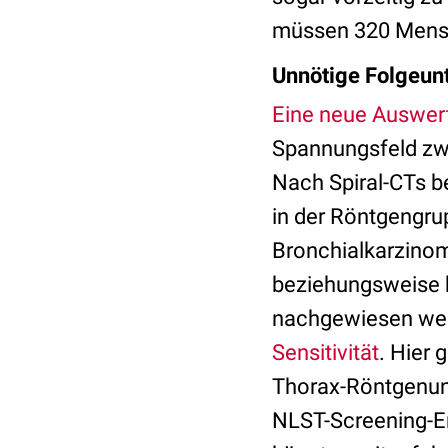
müssen 320 Mensc
Unnötige Folgeun
Eine neue Auswer
Spannungsfeld zwi
Nach Spiral-CTs be
in der Röntgengrup
Bronchialkarzinom
beziehungsweise b
nachgewiesen werd
Sensitivität
. Hier 
Thorax-Röntgenunte
NLST-Screening-Er