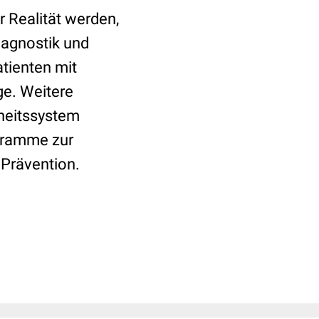
 Realität werden,
iagnostik und
atienten mit
e. Weitere
heitssystem
ogramme zur
 Prävention.