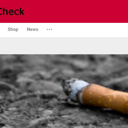
Shop
News