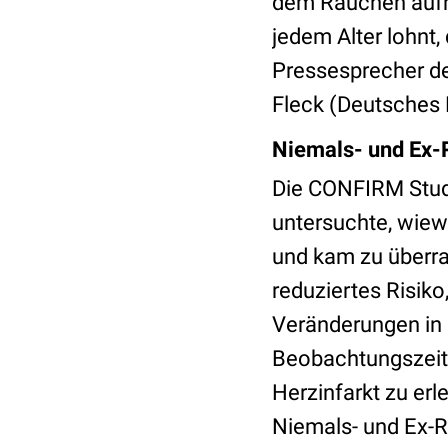
dem Rauchen aufhö
jedem Alter lohnt,
Pressesprecher der
Fleck (Deutsches 
Niemals- und Ex-
Die CONFIRM Studi
untersuchte, wiew
und kam zu überr
reduziertes Risik
Veränderungen in
Beobachtungszeitr
Herzinfarkt zu erl
Niemals- und Ex-R