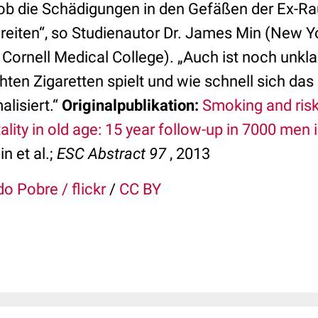
ob die Schädigungen in den Gefäßen der Ex-Ra
reiten“, so Studienautor Dr. James Min (New Y
 Cornell Medical College). „Auch ist noch unkla
ten Zigaretten spielt und wie schnell sich da
lisiert.“
Originalpublikation:
Smoking and risk
lity in old age: 15 year follow-up in 7000 men 
 et al.;
ESC Abstract 97
, 2013
o Pobre / flickr
/
CC BY