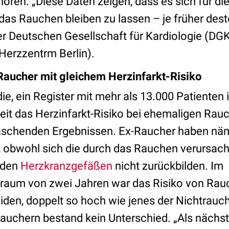
ren. „Diese Daten zeigen, dass es sich für die
 das Rauchen bleiben zu lassen – je früher dest
 Deutschen Gesellschaft für Kardiologie (DGK)
Herzzentrm Berlin).
Raucher mit gleichem Herzinfarkt-Risiko
e, ein Register mit mehr als 13.000 Patienten 
eit das Herzinfarkt-Risiko bei ehemaligen Rau
aschenden Ergebnissen. Ex-Raucher haben näm
o, obwohl sich die durch das Rauchen verursac
 den
Herzkranzgefäßen
nicht zurückbilden. Im
aum von zwei Jahren war das Risiko von Rauc
eiden, doppelt so hoch wie jenes der Nichtrauc
auchern bestand kein Unterschied. „Als nächs