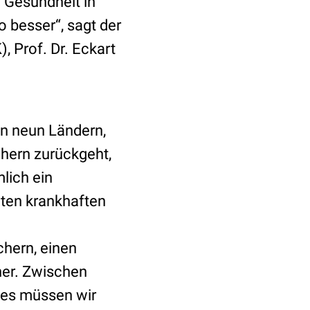
 Gesundheit in
o besser“, sagt der
, Prof. Dr. Eckart
in neun Ländern,
chern zurückgeht,
lich ein
hten krankhaften
hern, einen
her. Zwischen
tes müssen wir