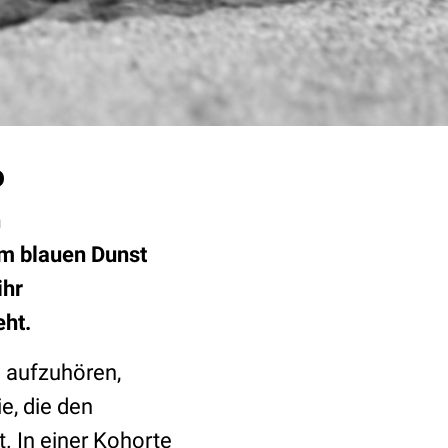
o
n
m blauen Dunst
ihr
eht.
n aufzuhören,
e, die den
. In einer Kohorte