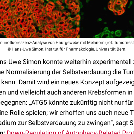
unofluoreszenz-Analyse von Hautgewebe mit Melanom (rot: Tumornest
© Hans-Uwe Simon, Institut für Pharmakologie, Universität Bern.
s-Uwe Simon konnte weiterhin experimentell 
he Normalisierung der Selbstverdauung die T
 kann. Damit wird ein neues Konzept aufgezeigt
 und vielleicht auch anderen Krebsformen in
egegnen: „ATG5 könnte zukünftig nicht nur für
e Rolle spielen; wir erhoffen uns auch neue 
dium zur Selbstverdauung zu zwingen“, sagt 
n:
Down-Regulation of Autophagy-Related Prot