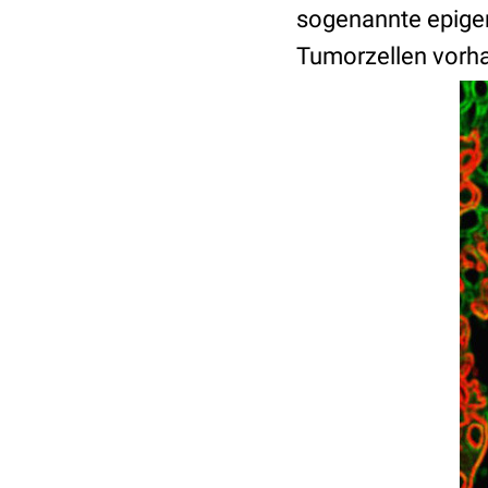
sogenannte epige
Tumorzellen vorha