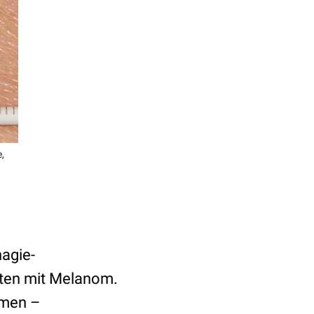
,
hagie-
nten mit Melanom.
omen –