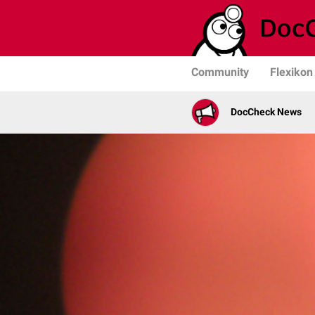
Community
Flexikon
DocCheck News