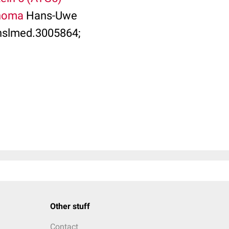
anoma
Hans-Uwe
ranslmed.3005864;
Other stuff
Contact