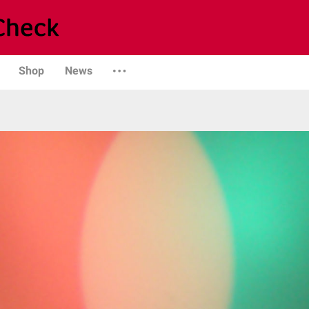
Shop
News