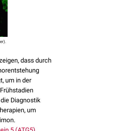
er).
zeigen, dass durch
umorentstehung
, um in der
 Frühstadien
 die Diagnostik
Therapien, um
Simon.
ein 5 (ATG5)