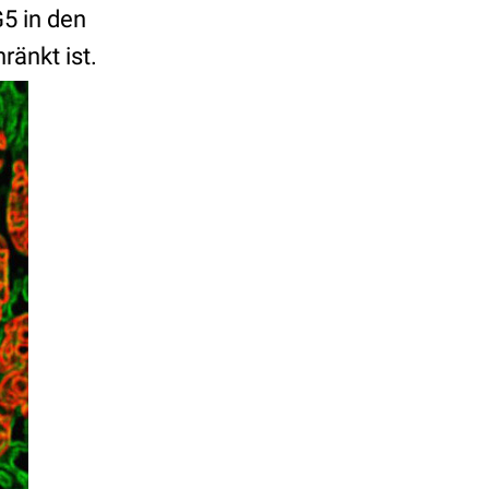
5 in den
änkt ist.