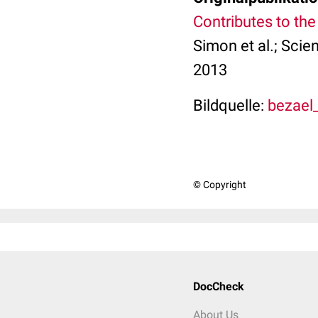
Contributes to th
Simon et al.; Scie
2013
Bildquelle:
bezael_
© Copyright
DocCheck
About Us