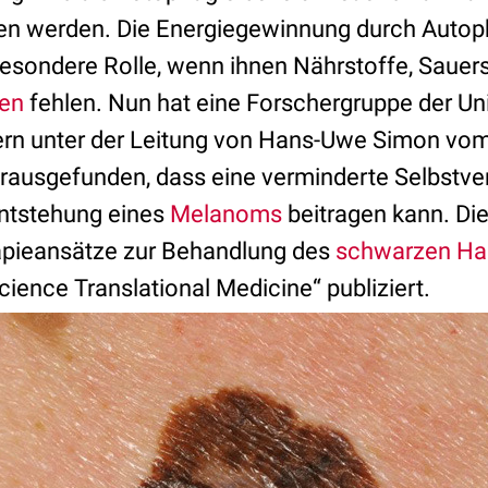
en werden. Die Energiegewinnung durch Autopha
besondere Rolle, wenn ihnen Nährstoffe, Sauers
en
fehlen. Nun hat eine Forschergruppe der Uni
ern unter der Leitung von Hans-Uwe Simon vom 
rausgefunden, dass eine verminderte Selbstv
ntstehung eines
Melanoms
beitragen kann. Di
apieansätze zur Behandlung des
schwarzen Ha
cience Translational Medicine“ publiziert.