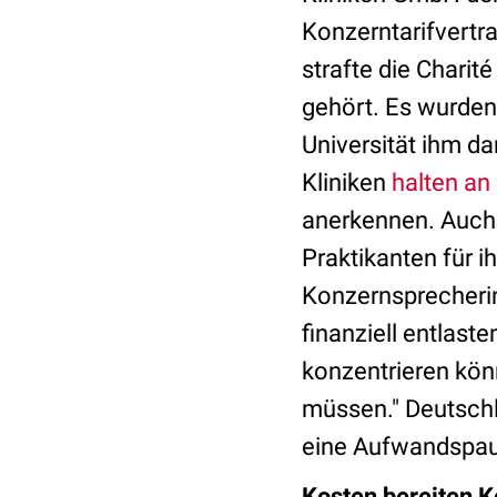
Konzerntarifvertr
strafte die Charit
gehört. Es wurden
Universität ihm d
Kliniken
halten an
anerkennen. Auch
Praktikanten für i
Konzernsprecherin
finanziell entlast
konzentrieren könn
müssen." Deutsch
eine Aufwandspau
Kosten bereiten 