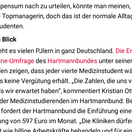
tspensum nach zu urteilen, könnte man meinen
 Topmanagerin, doch das ist der normale Allta
tudenten.
 Blick
ht es vielen PJlern in ganz Deutschland.
Die E
ine-Umfrage
des
Hartmannbundes
unter seine
en zeigen, dass jeder vierte Medizinstudent w
 keine Vergütung erhält. „Die Zahlen, die uns v
 wir erwartet haben“, kommentiert Kristian Ot
der Medizinstudierenden im Hartmannbund. Ber
fordert der Hartmannbund die Einführung ein
ng von 597 Euro im Monat. „Die Kliniken dürfen
 wie billige Arbeitskräfte behandeln und für ein