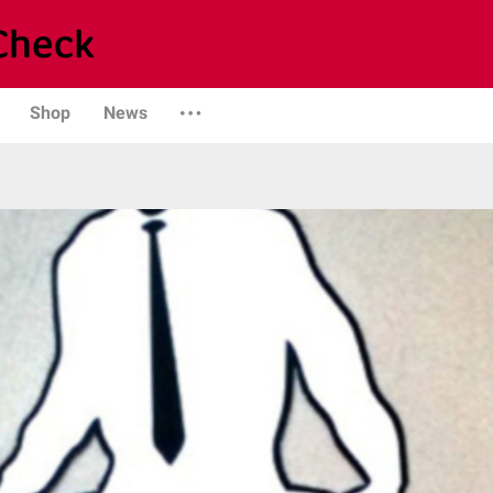
Shop
News