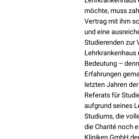
Lehrkrankenhaus 
möchte, muss zahl
Vertrag mit ihm s
und eine ausreich
Studierenden zur 
Lehrkrankenhaus n
Bedeutung – denn 
Erfahrungen gemach
letzten Jahren der
Referats für Stud
aufgrund seines L
Studiums, die voll
die Charité noch e
Kliniken GmbH dem