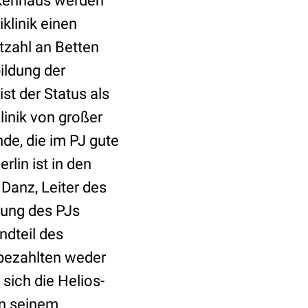
nkenhaus werden
klinik einen
tzahl an Betten
ildung der
st der Status als
linik von großer
de, die im PJ gute
lin ist in den
 Danz, Leiter des
ütung des PJs
ndteil des
d bezahlten weder
 sich die Helios-
in seinem