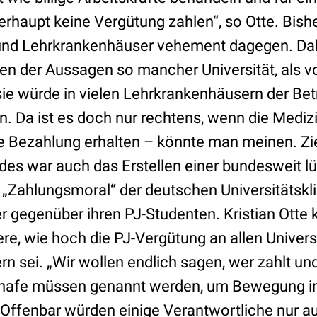
erhaupt keine Vergütung zahlen“, so Otte. Bish
 und Lehrkrankenhäuser vehement dagegen. Dab
n der Aussagen so mancher Universität, als vo
sie würde in vielen Lehrkrankenhäusern der Bet
 Da ist es doch nur rechtens, wenn die Mediz
 Bezahlung erhalten – könnte man meinen. Zi
s war auch das Erstellen einer bundesweit l
e „Zahlungsmoral“ der deutschen Universitätskl
 gegenüber ihren PJ-Studenten. Kristian Otte k
re, wie hoch die PJ-Vergütung an allen Univers
 sei. „Wir wollen endlich sagen, wer zahlt und
hafe müssen genannt werden, um Bewegung i
. Offenbar würden einige Verantwortliche nur au