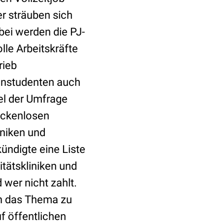
er sträuben sich
ei werden die PJ-
lle Arbeitskräfte
rieb
instudenten auch
el der Umfrage
ückenlosen
iniken und
ündigte eine Liste
itätskliniken und
 wer nicht zahlt.
n das Thema zu
f öffentlichen