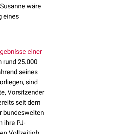
, Susanne wäre
g eines
rgebnisse einer
n rund 25.000
ährend seines
orliegen, sind
te, Vorsitzender
eits seit dem
er bundesweiten
 ihre PJ-
en Vollzeitjob