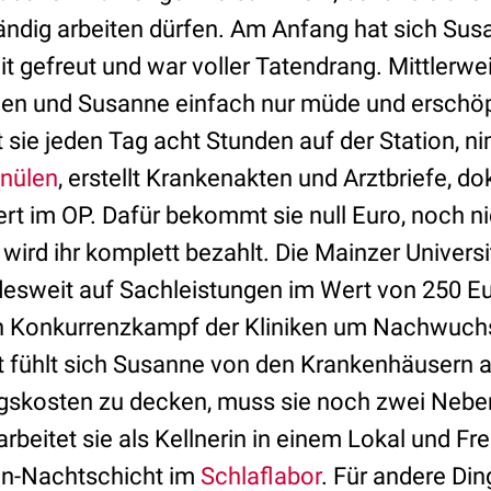
ändig arbeiten dürfen. Am Anfang hat sich Sus
it gefreut und war voller Tatendrang. Mittlerweil
gen und Susanne einfach nur müde und erschö
et sie jeden Tag acht Stunden auf der Station, ni
nülen
, erstellt Krankenakten und Arztbriefe, d
iert im OP. Dafür bekommt sie null Euro, noch n
k wird ihr komplett bezahlt. Die Mainzer Univers
esweit auf Sachleistungen im Wert von 250 E
n Konkurrenzkampf der Kliniken um Nachwuchs
ht fühlt sich Susanne von den Krankenhäusern
ngskosten zu decken, muss sie noch zwei Neb
eitet sie als Kellnerin in einem Lokal und Fre
en-Nachtschicht im
Schlaflabor
. Für andere Di