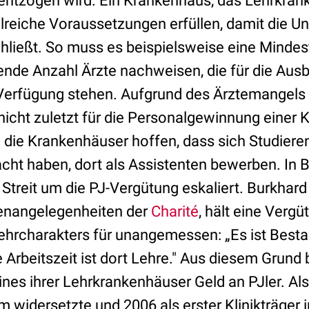
entzogen wird. Ein Krankenhaus, das Lehrkra
reiche Voraussetzungen erfüllen, damit die Uni
chließt. So muss es beispielsweise eine Mindes
ende Anzahl Ärzte nachweisen, die für die Ausb
Verfügung stehen. Aufgrund des Ärztemangels i
icht zuletzt für die Personalgewinnung einer K
die Krankenhäuser hoffen, dass sich Studieren
t haben, dort als Assistenten bewerben. In Ber
 Streit um die PJ-Vergütung eskaliert. Burkhard
ienangelegenheiten der
Charité
, hält eine Verg
ehrcharakters für unangemessen: „Es ist Besta
e Arbeitszeit ist dort Lehre." Aus diesem Grun
ines ihrer Lehrkrankenhäuser Geld an PJler. Als
 widersetzte und 2006 als erster Klinikträger 