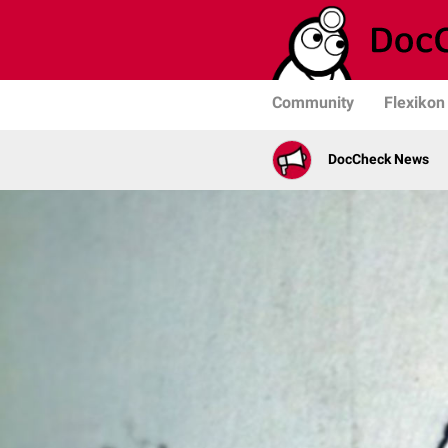
Community
Flexikon
DocCheck News