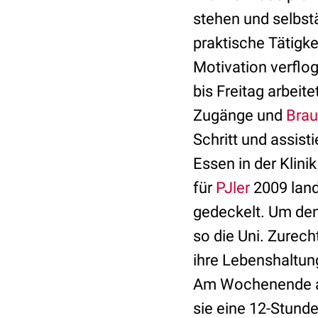
stehen und selbst
praktische Tätigke
Motivation verflo
bis Freitag arbeit
Zugänge und
Brau
Schritt und assist
Essen in der Klini
für
PJler
2009 land
gedeckelt. Um de
so die Uni. Zurec
ihre Lebenshaltu
Am Wochenende arb
sie eine 12-Stund