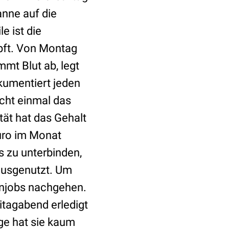
anne auf die
e ist die
pft. Von Montag
mmt Blut ab, legt
okumentiert jeden
icht einmal das
ität hat das Gehalt
uro im Monat
 zu unterbinden,
 ausgenutzt. Um
enjobs nachgehen.
itagabend erledigt
nge hat sie kaum