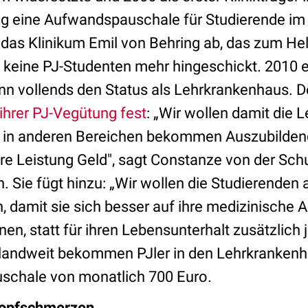
ag eine Aufwandspauschale für Studierende im 
é das Klinikum Emil von Behring ab, das zum He
 keine PJ-Studenten mehr hingeschickt. 2010 e
ann vollends den Status als Lehrkrankenhaus. D
 ihrer PJ-Vegütung fest
: „Wir wollen damit die L
 in anderen Bereichen bekommen Auszubilden
hre Leistung Geld", sagt Constanze von der Sch
. Sie fügt hinzu: „Wir wollen die Studierende
en, damit sie sich besser auf ihre medizinische 
en, statt für ihren Lebensunterhalt zusätzlich
landweit bekommen PJler in den Lehrkrankenh
schale von monatlich 700 Euro.
Kopfschmerzen