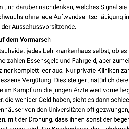
en und darüber nachdenken, welches Signal sie 
chwuchs ohne jede Aufwandsentschädigung in 
so der Ausschussvorsitzende.
auf dem Vormarsch
tscheidet jedes Lehrkrankenhaus selbst, ob es 
he zahlen Essensgeld und Fahrgeld, aber zumei
ner komplett leer aus. Nur private Kliniken z
ssene Vergütung. Dies steigert natürlich deren
ie im Kampf um die jungen Ärzte weit vorne lie
, die weniger Geld haben, sieht es dann schl
nhäuser von den Universitäten oft gezwungen,
en, mit der Drohung, dass ihnen sonst der begeh