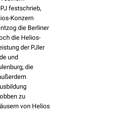
PJ festschrieb,
lios-Konzern
ntzog die Berliner
och die Helios-
eistung der PJler
de und
ulenburg, die
n außerdem
Ausbildung
 jobben zu
äusern von Helios