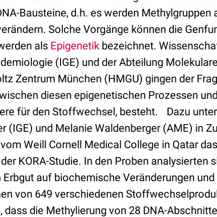
DNA-Bausteine, d.h. es werden Methylgruppen 
verändern. Solche Vorgänge können die Genfu
 werden als
Epigenetik
bezeichnet. Wissenschaft
idemiologie (IGE) und der Abteilung Molekular
tz Zentrum München (HMGU) gingen der Frag
schen diesen epigenetischen Prozessen und 
ere für den Stoffwechsel, besteht. Dazu unt
er (IGE) und Melanie Waldenberger (AME) in 
vom Weill Cornell Medical College in Qatar das
der KORA-Studie. In den Proben analysierten s
m Erbgut auf biochemische Veränderungen und v
nen von 649 verschiedenen Stoffwechselproduk
 dass die Methylierung von 28 DNA-Abschnitte