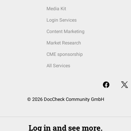
Media Kit
Login Services
Content Marketing
Market Research
CME sponsorship
All Services
© 2026 DocCheck Community GmbH
Log in and see more.