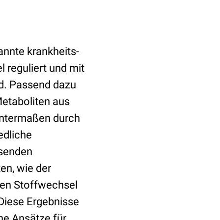
nnte krankheits-
 reguliert und mit
rd. Passend dazu
etaboliten aus
nntermaßen durch
edliche
ssenden
en, wie der
den Stoffwechsel
„Diese Ergebnisse
he Ansätze für