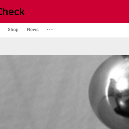
Shop
News