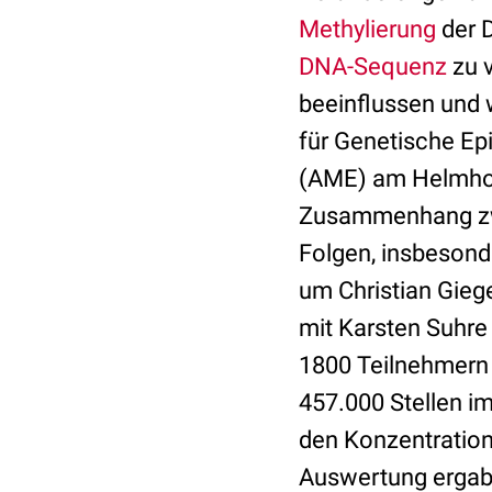
Methylierung
der 
DNA-Sequenz
zu 
beeinflussen und
für Genetische Ep
(AME) am Helmhol
Zusammenhang zwi
Folgen, insbesond
um Christian Gieg
mit Karsten Suhre 
1800 Teilnehmern 
457.000 Stellen i
den Konzentratio
Auswertung ergab,