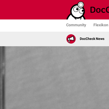
Community
Flexikon
DocCheck News