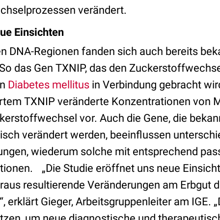
chselprozessen verändert.
eue Einsichten
en DNA-Regionen fanden sich auch bereits beka
 So das Gen TXNIP, das den Zuckerstoffwechsel
on
Diabetes mellitus
in Verbindung gebracht wi
ertem TXNIP veränderte Konzentrationen von M
kerstoffwechsel vor. Auch die Gene, die beka
ch verändert werden, beeinflussen unterschi
tungen, wiederum solche mit entsprechend pa
tionen. „Die Studie eröffnet uns neue Einsicht
araus resultierende Veränderungen am Erbgut 
, erklärt Gieger, Arbeitsgruppenleiter am IGE. 
tzen, um neue diagnostische und therapeutisc