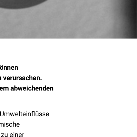
können
 verursachen.
inem abweichenden
 Umwelteinflüsse
emische
zu einer