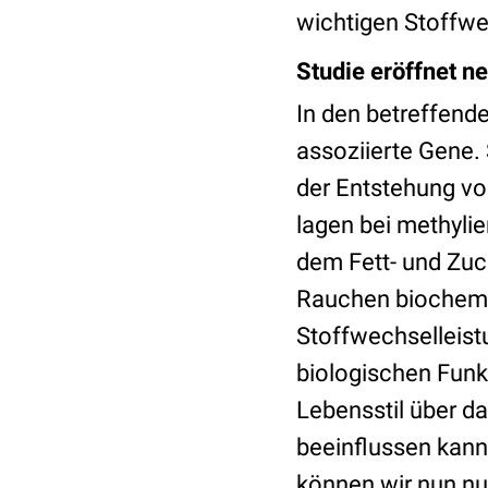
wichtigen Stoffwe
Studie eröffnet n
In den betreffend
assoziierte Gene.
der Entstehung v
lagen bei methyli
dem Fett- und Zuc
Rauchen biochemis
Stoffwechselleis
biologischen Funk
Lebensstil über d
beeinflussen kann“
können wir nun nu