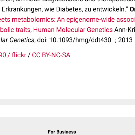
 Erkrankungen, wie Diabetes, zu entwickeln.“
O
eets metabolomics: An epigenome-wide associa
olic traits, Human Molecular Genetics
Ann-Kri
ar Genetics
, doi: 10.1093/hmg/ddt430 ; 2013
0 / flickr
/
CC BY-NC-SA
For Business