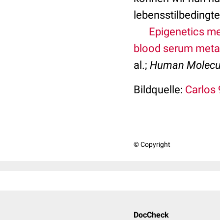
lebensstilbedingte
Epigenetics m
blood serum metab
al.;
Human Molecul
Bildquelle:
Carlos 9
© Copyright
DocCheck