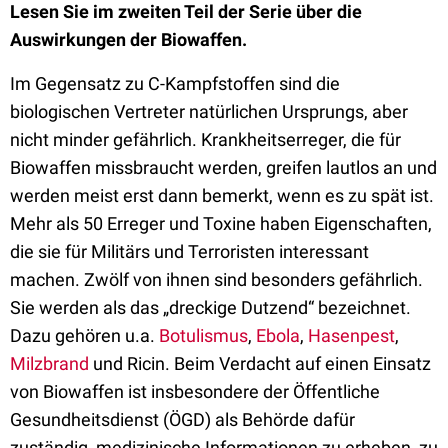
Lesen Sie im zweiten Teil der Serie über die
Auswirkungen der Biowaffen.
Im Gegensatz zu C-Kampfstoffen sind die
biologischen Vertreter natürlichen Ursprungs, aber
nicht minder gefährlich. Krankheitserreger, die für
Biowaffen missbraucht werden, greifen lautlos an und
werden meist erst dann bemerkt, wenn es zu spät ist.
Mehr als 50 Erreger und Toxine haben Eigenschaften,
die sie für Militärs und Terroristen interessant
machen. Zwölf von ihnen sind besonders gefährlich.
Sie werden als das „dreckige Dutzend“ bezeichnet.
Dazu gehören u.a.
Botulismus
,
Ebola
,
Hasenpest
,
Milzbrand
und Ricin. Beim Verdacht auf einen Einsatz
von Biowaffen ist insbesondere der Öffentliche
Gesundheitsdienst (ÖGD) als Behörde dafür
zuständig, medizinische Informationen zu erheben, zu