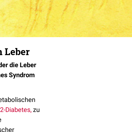
n Leber
der die Leber
sches Syndrom
etabolischen
2-Diabetes,
zu
e
scher