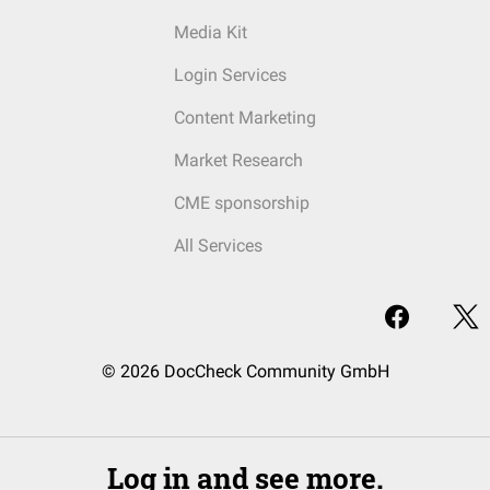
Media Kit
Login Services
Content Marketing
Market Research
CME sponsorship
All Services
© 2026 DocCheck Community GmbH
Log in and see more.