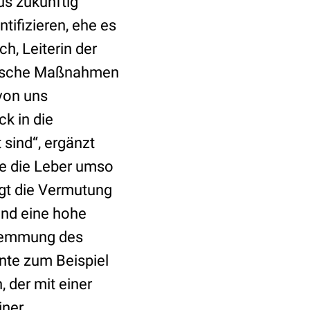
us zukünftig
tifizieren, ehe es
h, Leiterin der
tische Maßnahmen
 von uns
k in die
 sind“, ergänzt
te die Leber umso
legt die Vermutung
 und eine hohe
 Hemmung des
nte zum Beispiel
 der mit einer
iner