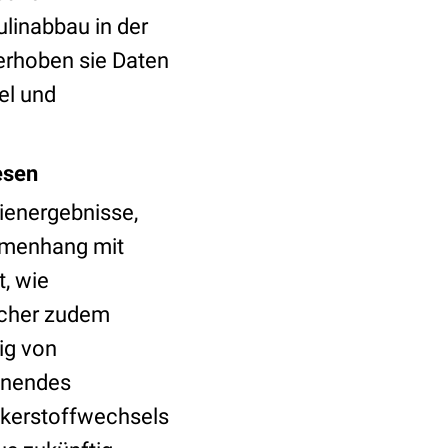
ulinabbau in der
 erhoben sie Daten
el und
esen
ienergebnisse,
ammenhang mit
t, wie
scher zudem
ig von
innendes
kerstoffwechsels