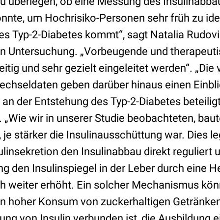
 zu überlegen, ob eine Messung des Insulinabba
nte, um Hochrisiko-Personen sehr früh zu iden
s Typ-2-Diabetes kommt“, sagt Natalia Rudovic
en Untersuchung. „Vorbeugende und therapeu
itig und sehr gezielt eingeleitet werden“. „Die
chseldaten geben darüber hinaus einen Einblic
n der Entstehung des Typ-2-Diabetes beteiligt
. „Wie wir in unserer Studie beobachteten, bau
, je stärker die Insulinausschüttung war. Dies 
ulinsekretion den Insulinabbau direkt reguliert
ng den Insulinspiegel in der Leber durch eine
h weiter erhöht. Ein solcher Mechanismus kön
in hoher Konsum von zuckerhaltigen Getränken,
ng von Insulin verbunden ist, die Ausbildung e