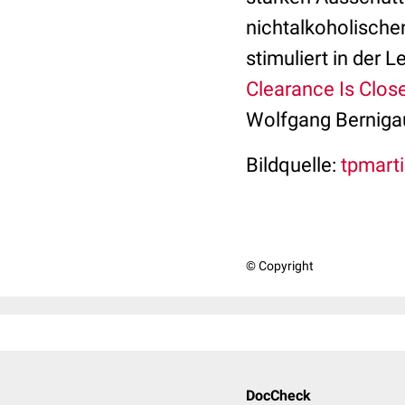
nichtalkoholischen
stimuliert in der L
Clearance Is Clo
Wolfgang Bernigau
Bildquelle:
tpmarti
© Copyright
DocCheck