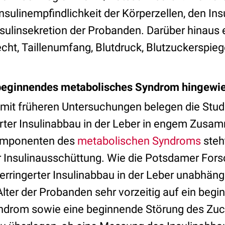
nsulinempfindlichkeit der Körperzellen, den Ins
nsulinsekretion der Probanden. Darüber hinaus
cht, Taillenumfang, Blutdruck, Blutzuckerspieg
n beginnendes metabolisches Syndrom hingewi
it früheren Untersuchungen belegen die Stud
rter Insulinabbau in der Leber in engem Zus
omponenten des
metabolischen Syndroms
steh
r Insulinausschüttung. Wie die Potsdamer For
verringerter Insulinabbau in der Leber unabhäng
lter der Probanden sehr vorzeitig auf ein beg
ndrom sowie eine beginnende Störung des Zuc