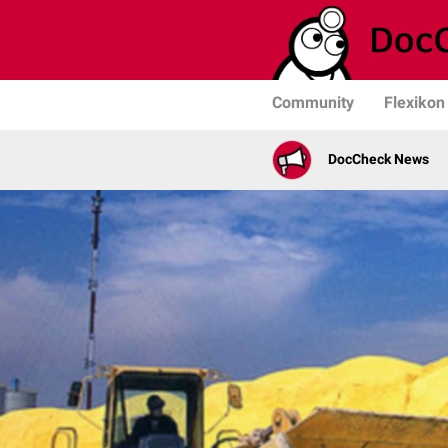
Community
Flexikon
DocCheck News