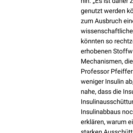
hin. „Es ist daher
genutzt werden kön
zum Ausbruch eine
wissenschaftlich
könnten so rechtze
erhobenen Stoffwe
Mechanismen, die a
Professor Pfeiffer
weniger Insulin ab
nahe, dass die Ins
Insulinausschüttu
Insulinabbaus noc
erklären, warum e
starken Ausschüttu