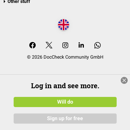
Other stuff
© 2026 DocCheck Community GmbH
Log in and see more.
Will do
Sign up for free