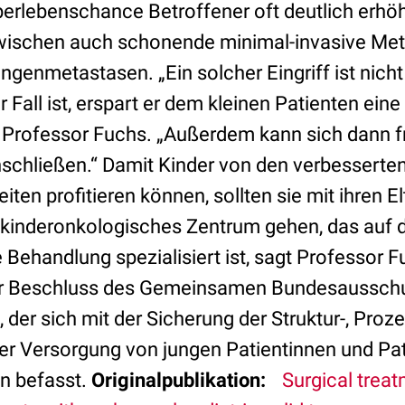
erlebenschance Betroffener oft deutlich erhöh
wischen auch schonende minimal-invasive Met
ngenmetastasen. „Ein solcher Eingriff ist nich
 Fall ist, erspart er dem kleinen Patienten ein
rt Professor Fuchs. „Außerdem kann sich dann f
chließen.“ Damit Kinder von den verbesserte
ten profitieren können, sollten sie mit ihren El
 kinderonkologisches Zentrum gehen, das auf d
Behandlung spezialisiert ist, sagt Professor F
er Beschluss des Gemeinsamen Bundesaussch
 der sich mit der Sicherung der Struktur-, Proz
der Versorgung von jungen Patientinnen und Pat
n befasst.
Originalpublikation:
Surgical treat