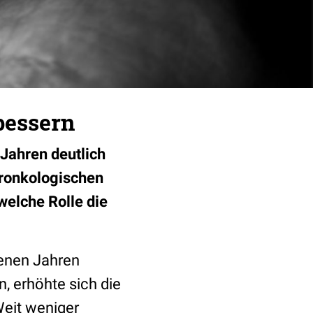
bessern
 Jahren deutlich
eronkologischen
elche Rolle die
genen Jahren
, erhöhte sich die
Weit weniger