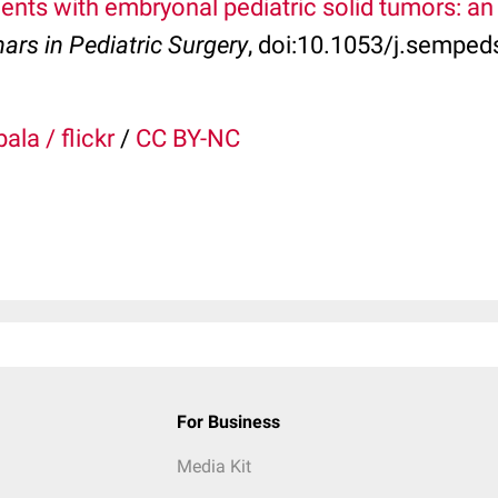
ents with embryonal pediatric solid tumors: an
ars in Pediatric Surgery
, doi:10.1053/j.semped
ala / flickr
/
CC BY-NC
For Business
Media Kit