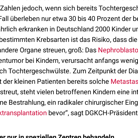
e Zahlen jedoch, wenn sich bereits Tochtergesc
all überleben nur etwa 30 bis 40 Prozent der b
ährlich erkranken in Deutschland 2000 Kinder 
 bestimmten Krebsarten ist das Risiko, dass di
ndere Organe streuen, groß: Das
Nephroblast
rentumor bei Kindern, verursacht anfangs wen
asch Tochtergeschwülste. Zum Zeitpunkt der Di
 der kleinen Patienten bereits solche
Metasta
treut, steht vielen betroffenen Kindern eine in
eine Bestrahlung, ein radikaler chirurgischer Eing
transplantation
bevor“, sagt DGKCH-Präsident 
r nur in speziellen Zentren behandeln