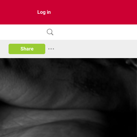
Log in
Share