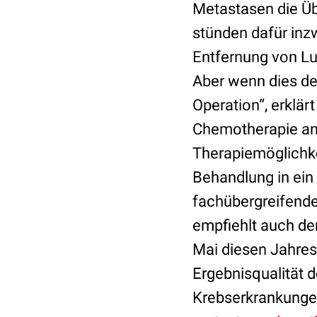
Metastasen die Üb
stünden dafür inz
Entfernung von Lu
Aber wenn dies der
Operation“, erklä
Chemotherapie ans
Therapiemöglichkei
Behandlung in ein
fachübergreifende 
empfiehlt auch d
Mai diesen Jahres,
Ergebnisqualität 
Krebserkrankunge