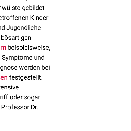
hwülste gebildet
etroffenen Kinder
und Jugendliche
e bösartigen
om
beispielsweise,
ig Symptome und
agnose werden bei
sen
festgestellt.
tensive
riff oder sogar
Professor Dr.