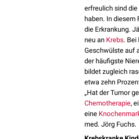
erfreulich sind di
haben. In diesem F
die Erkrankung. J
neu an
Krebs
. Bei
Geschwülste auf a
der häufigste Nie
bildet zugleich r
etwa zehn Prozent
„Hat der Tumor ges
Chemotherapie
, 
eine
Knochenmark
med. Jörg Fuchs.
Krebskranke Kinde