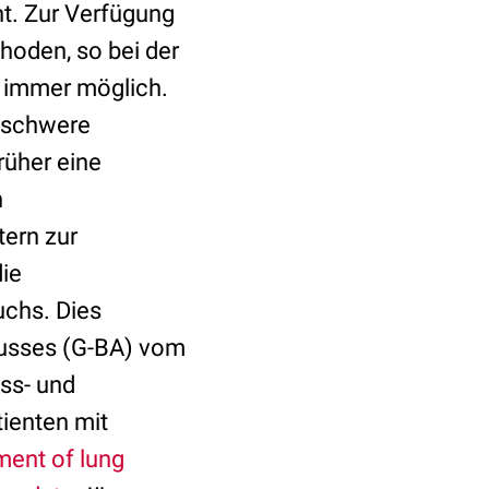
t. Zur Verfügung
hoden, so bei der
t immer möglich.
e schwere
rüher eine
n
tern zur
ie
uchs. Dies
usses (G-BA) vom
ess- und
ienten mit
ment of lung