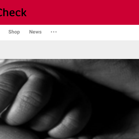
Shop
News