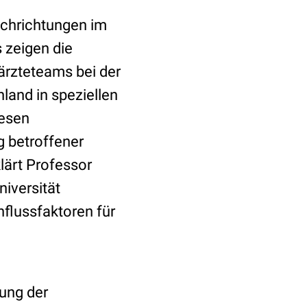
achrichtungen im
 zeigen die
ärzteteams bei der
land in speziellen
iesen
g betroffener
klärt Professor
niversität
influssfaktoren für
nung der