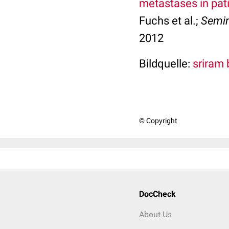
metastases in pati
Fuchs et al.;
Semin
2012
Bildquelle:
sriram b
© Copyright
DocCheck
About Us