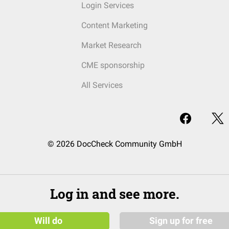
Login Services
Content Marketing
Market Research
CME sponsorship
All Services
© 2026 DocCheck Community GmbH
Log in and see more.
Will do
Sign up for free