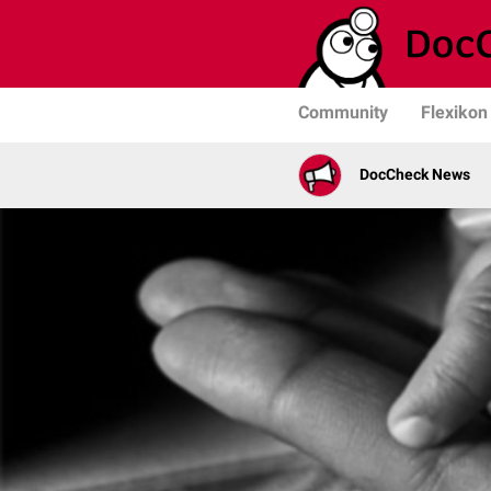
Community
Flexikon
DocCheck News