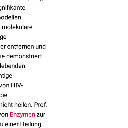
gnifikante
odellen
h molekulare
ige
der entfernen und
ie demonstriert
 lebenden
htige
 von HIV-
die
icht heilen. Prof.
 von
Enzymen
zur
u einer Heilung