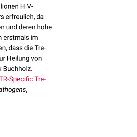
llionen HIV-
 erfreulich, da
en und deren hohe
n erstmals im
n, dass die Tre-
ur Heilung von
nk Buchholz.
LTR-Specific Tre-
athogens
,