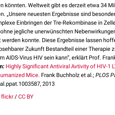
en könnten. Weltweit gibt es derzeit etwa 34 Mi
en. „Unsere neuesten Ergebnisse sind besonders
plexe Einbringen der Tre-Rekombinase in Zell
tät ohne jegliche unerwünschten Nebenwirkunge
t werden konnte. Diese Ergebnisse lassen hoffe
sehbarer Zukunft Bestandteil einer Therapie z
m AIDS-Virus HIV sein kann“, erklärt Prof. Fra
n:
Highly Significant Antiviral Avtivity of HIV-1 
Humanized Mice.
Frank Buchholz et al.;
PLOS P
nal.ppat.1003587, 2013
flickr
/
CC BY