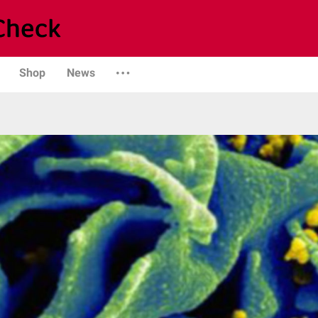
Shop
News