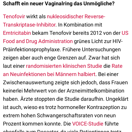
Schafft ein neuer Vaginalring das Unmögliche?
Tenofovir
wirkt als
nukleosidischer Reverse-
Transkriptase-Inhibitor
. In Kombination mit
Emtricitabin
bekam Tenofovir bereits 2012 von der
US
Food and Drug Administration
grünes Licht zur HIV-
Präinfektionsprophylaxe. Frühere Untersuchungen
zeigen aber auch enge Grenzen auf. Zwar hat sich
laut einer
randomisierten klinischen Studie
die
Rate
an Neuinfektionen bei Männern halbiert
. Bei einer
Zwischenauswertung zeigte sich jedoch, dass Frauen
keinerlei Mehrwert von der Arzneimittelkombination
haben. Ärzte stoppten die Studie daraufhin. Ungeklärt
ist auch, wieso es trotz hormoneller Kontrazeption zu
extrem hohen Schwangerschaftsraten von neun
Prozent kommen konnte. Die
VOICE-Studie
führte
ebenfalls zum Desaster, da viele Patientinnen trotz