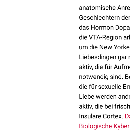
anatomische Anreg
Geschlechtern de
das Hormon Dopamin
die VTA-Region ar
um die New Yorke
Liebesdingen gar n
aktiv, die für Au
notwendig sind. B
die für sexuelle Er
Liebe werden ande
aktiv, die bei fri
Insulare Cortex.
D
Biologische Kybern