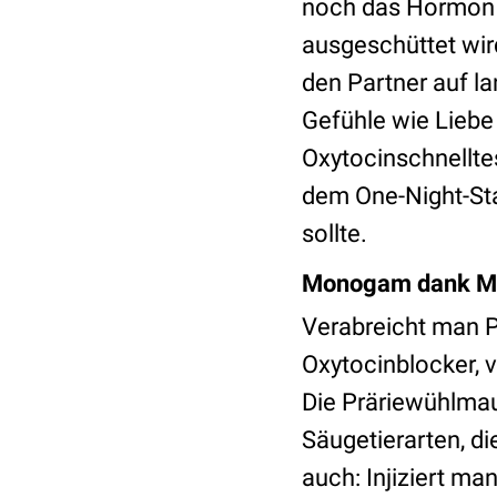
noch das Hormo
ausgeschüttet wir
den Partner auf la
Gefühle wie Liebe 
Oxytocinschnellte
dem One-Night-Sta
sollte.
Monogam dank M
Verabreicht man P
Oxytocinblocker, 
Die Präriewühlmau
Säugetierarten, d
auch: Injiziert m