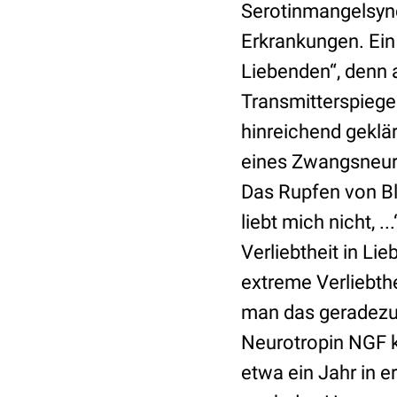
Serotinmangelsyndr
Erkrankungen. Ein
Liebenden“, denn 
Transmitterspiegel
hinreichend geklä
eines Zwangsneuro
Das Rupfen von Blü
liebt mich nicht, 
Verliebtheit in Lie
extreme Verliebthe
man das geradezu
Neurotropin NGF kö
etwa ein Jahr in 