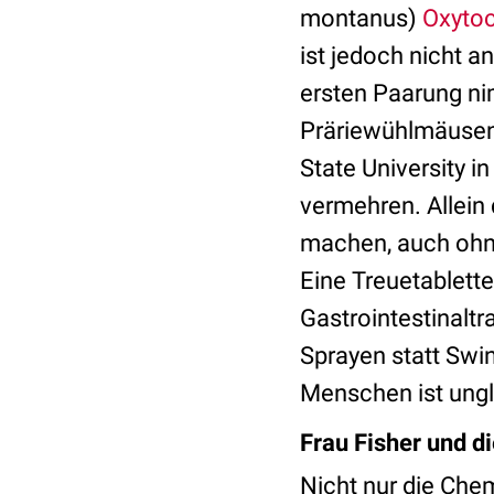
montanus)
Oxytoc
ist jedoch nicht 
ersten Paarung ni
Präriewühlmäusen
State University 
vermehren. Allein 
machen, auch ohne
Eine Treuetablette
Gastrointestinalt
Sprayen statt Sw
Menschen ist ungl
Frau Fisher und d
Nicht nur die Chem