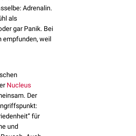
selbe: Adrenalin.
hl als
der gar Panik. Bei
m empfunden, weil
ischen
der
Nucleus
emeinsam. Der
ngriffspunkt:
iedenheit“ für
me und