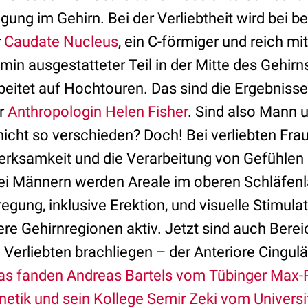
ung im Gehirn. Bei der Verliebtheit wird bei b
r
Caudate Nucleus
, ein C-förmiger und reich mi
 ausgestatteter Teil in der Mitte des Gehirns,
beitet auf Hochtouren. Das sind die Ergebnisse
r
Anthropologin Helen Fisher
. Sind also Mann u
icht so verschieden? Doch! Bei verliebten Frau
fmerksamkeit und die Verarbeitung von Gefühlen
ei Männern werden Areale im oberen Schläfenla
regung, inklusive Erektion, und visuelle Stimula
re Gehirnregionen aktiv. Jetzt sind auch Berei
sch Verliebten brachliegen – der Anteriore Cingul
as fanden Andreas Bartels vom Tübinger Max-Pl
etik und sein Kollege Semir Zeki vom Universit