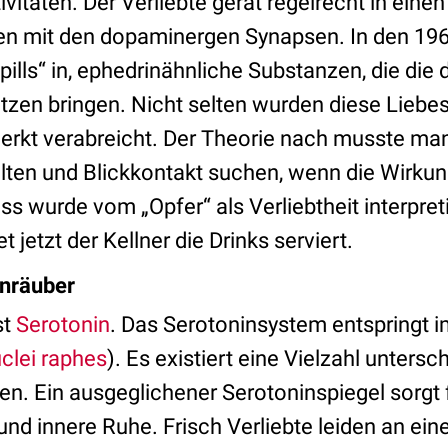
vitäten. Der Verliebte gerät regelrecht in ein
len mit den dopaminergen Synapsen. In den 19
ills“ in, ephedrinähnliche Substanzen, die di
zen bringen. Nicht selten wurden diese Liebe
erkt verabreicht. Der Theorie nach musste man
lten und Blickkontakt suchen, wenn die Wirkung
 wurde vom „Opfer“ als Verliebtheit interpret
jetzt der Kellner die Drinks serviert.
inräuber
st
Serotonin
. Das Serotoninsystem entspringt im
clei raphes
). Es existiert eine Vielzahl untersc
en. Ein ausgeglichener Serotoninspiegel sorgt 
und innere Ruhe. Frisch Verliebte leiden an e