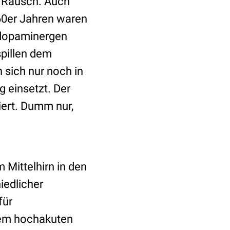
en Rausch. Auch
60er Jahren waren
e dopaminergen
spillen dem
 sich nur noch in
 einsetzt. Der
iert. Dumm nur,
 Mittelhirn in den
hiedlicher
für
inem hochakuten