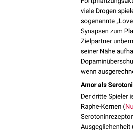
Fortpflanzungsakti
viele Drogen spie
sogenannte „Lovep
Synapsen zum Plat
Zielpartner unbem
seiner Nähe aufha
Dopaminüberschuss
wenn ausgerechnet 
Amor als Seroton
Der dritte Spieler i
Raphe-Kernen (
Nu
Serotoninrezeptor
Ausgeglichenheit 