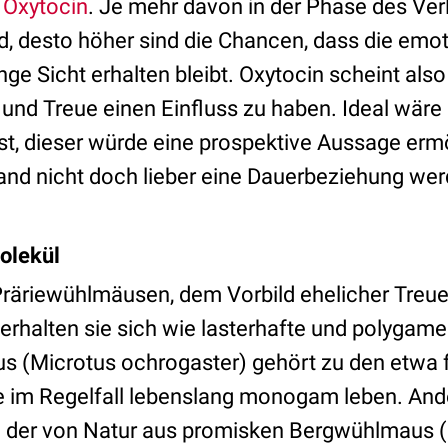
n
Oxytocin
. Je mehr davon in der Phase des Ver
d, desto höher sind die Chancen, dass die emo
nge Sicht erhalten bleibt. Oxytocin scheint also
und Treue einen Einfluss zu haben. Ideal wäre 
st, dieser würde eine prospektive Aussage erm
nd nicht doch lieber eine Dauerbeziehung we
olekül
räriewühlmäusen, dem Vorbild ehelicher Treue
verhalten sie sich wie lasterhafte und polyga
s (Microtus ochrogaster) gehört zu den etwa 
ie im Regelfall lebenslang monogam leben. And
an der von Natur aus promisken Bergwühlmaus 