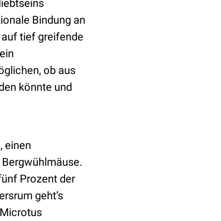
liebtseins
tionale Bindung an
 auf tief greifende
ein
öglichen, ob aus
rden könnte und
, einen
me Bergwühlmäuse.
fünf Prozent der
ersrum geht’s
(Microtus