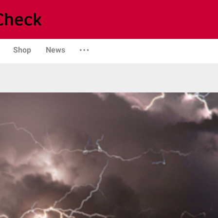
Shop
News