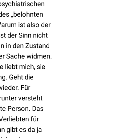
psychiatrischen
 des „belohnten
arum ist also der
st der Sinn nicht
en in den Zustand
ner Sache widmen.
 liebt mich, sie
ng. Geht die
wieder. Für
runter versteht
te Person. Das
erliebten für
 gibt es da ja