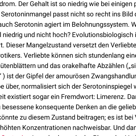
om. Der Gehalt ist so niedrig wie bei einigen 
 Serotoninmangel passt nicht so recht ins Bild
auch Serotonin agiert im Belohnungssystem. W
 niedrig und nicht hoch? Evolutionsbiologisch i
rt. Dieser Mangelzustand versetzt den Verliebt
tikers. Verliebte können sich stundenlang ei
tenblättern und das orakelhafte Abzählen („sie
...“ ) ist der Gipfel der amourösen Zwangshandlu
be über, normalisiert sich der Serotoninspiegel 
it existiert sogar ein Fremdwort: Limerenz. Da
 besessene konsequente Denken an die gelieb
nnte zu diesem Zustand beitragen; es ist bei V
erhöhten Konzentrationen nachweisbar. Und dann