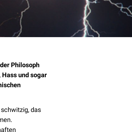
 der Philosoph
e, Hass und sogar
mischen
schwitzig, das
umen.
haften