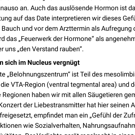
nauso an. Auch das auslösende Hormon ist das
tung auf das Date interpretieren wir dieses Gefü
 Bauch und vor dem Arzttermin als Aufregung o
wird das „Feuerwerk der Hormone“ als angeneh
er uns „den Verstand rauben“.
 sich im Nucleus vergnügt
te „Belohnungszentrum“ ist Teil des mesolimb
ie VTA-Region (ventral tegmental area) und 
e Regionen haben wir mit allen Säugetieren g
Konzert der Liebestransmitter hat hier seinen A
 freigesetzt, empfindet man ein „Gefühl der Zufr
ktionen wie Sozialverhalten, Nahrungsaufnah