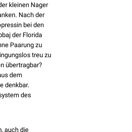
 der kleinen Nager
danken. Nach der
pressin bei den
aj der Florida
ohne Paarung zu
ingungslos treu zu
n übertragbar?
 aus dem
re denkbar.
nsystem des
h, auch die