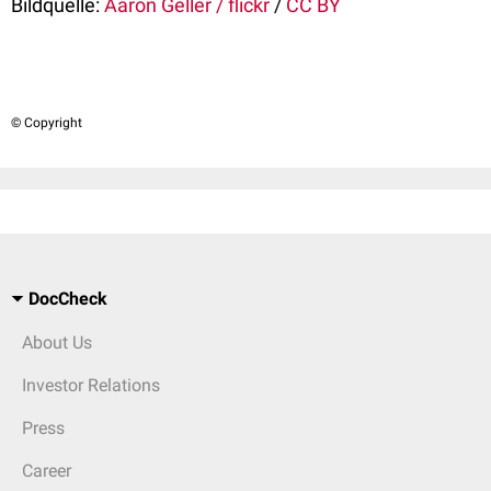
Bildquelle:
Aaron Geller / flickr
/
CC BY
© Copyright
DocCheck
About Us
Investor Relations
Press
Career