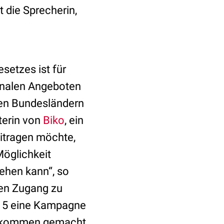
t die Sprecherin,
setzes ist für
unalen Angeboten
hen Bundesländern
terin von
Biko
, ein
eitragen möchte,
Möglichkeit
ehen kann“, so
uen Zugang zu
015 eine Kampagne
Einkommen gemacht