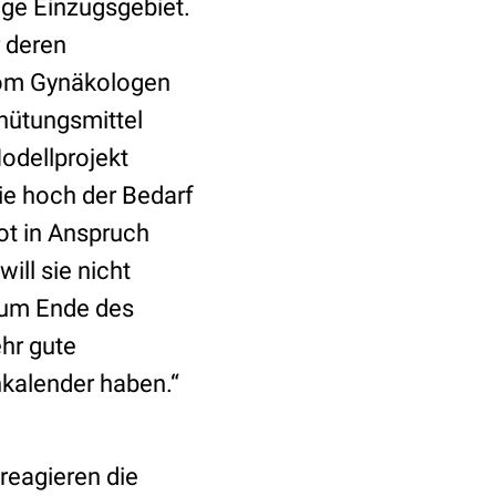
ige Einzugsgebiet.
 deren
vom Gynäkologen
hütungsmittel
odellprojekt
ie hoch der Bedarf
ot in Anspruch
ll sie nicht
 zum Ende des
hr gute
nkalender haben.“
 reagieren die