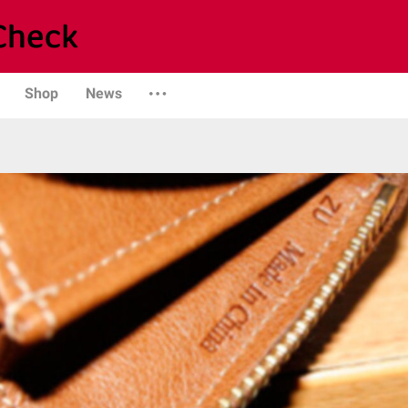
Shop
News