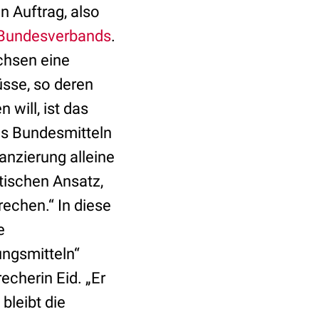
n Auftrag, also
Bundesverbands
.
chsen eine
üsse, so deren
 will, ist das
aus Bundesmitteln
nzierung alleine
tischen Ansatz,
rechen.“ In diese
e
ngsmitteln“
cherin Eid. „Er
bleibt die