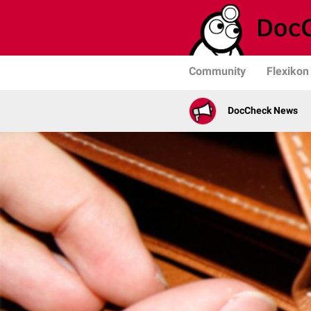
Community
Flexikon
DocCheck News