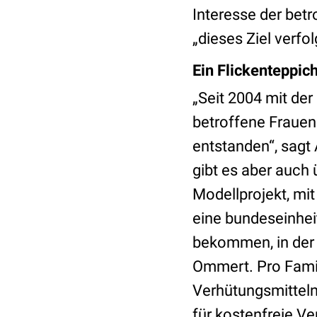
Interesse der betr
„dieses Ziel verfol
Ein Flickenteppic
„Seit 2004 mit de
betroffene Fraue
entstanden“, sag
gibt es aber auch 
Modellprojekt, mi
eine bundeseinhei
bekommen, in der 
Ommert. Pro Famil
Verhütungsmittel
für kostenfreie 