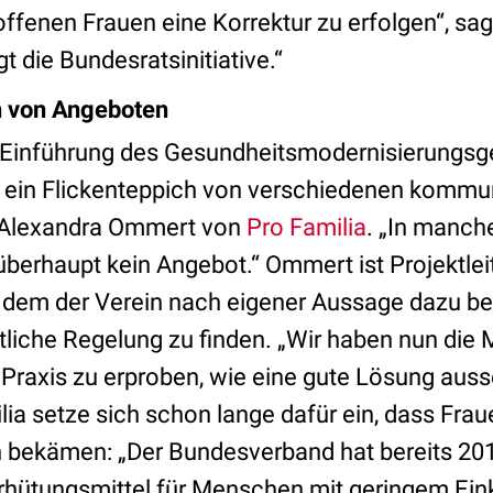
offenen Frauen eine Korrektur zu erfolgen“, sag
gt die Bundesratsinitiative.“
h von Angeboten
r Einführung des Gesundheitsmodernisierungsge
n ein Flickenteppich von verschiedenen komm
t Alexandra Ommert von
Pro Familia
. „In manc
überhaupt kein Angebot.“ Ommert ist Projektlei
t dem der Verein nach eigener Aussage dazu b
tliche Regelung zu finden. „Wir haben nun die 
Praxis zu erproben, wie eine gute Lösung auss
ia setze sich schon lange dafür ein, dass Fra
n bekämen: „Der Bundesverband hat bereits 2
Verhütungsmittel für Menschen mit geringem 