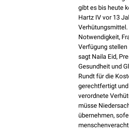
gibt es bis heute 
Hartz IV vor 13 J
Verhütungsmittel.
Notwendigkeit, F
Verfügung stellen 
sagt Naila Eid, P
Gesundheit und Gl
Rundt für die Kos
gerechtfertigt und
verordnete Verhütu
müsse Niedersach
übernehmen, sofern
menschenverachte