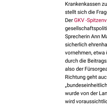
Krankenkassen zur
stellt sich die Fra
Der
GKV -Spitzen
gesellschaftspoli
Sprecherin Ann Mar
sicherlich ehrenha
vornehmen, etwa ü
durch die Beitrag
also der Fürsorgea
Richtung geht auc
„bundeseinheitli
wurde von der Lan
wird voraussichtli