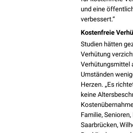
und eine öffentlic
verbessert.“
Kostenfreie Verhü
Studien hätten gez
Verhütung verzich
Verhütungsmittel a
Umständen weniger
Herzen. „Es richtet
keine Altersbeschr
Kostenübernahme b
Familie, Senioren
Saarbrücken, Wilh