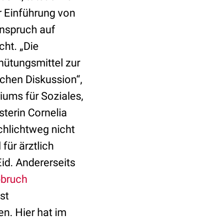
er Einführung von
Anspruch auf
ht. „Die
ütungsmittel zur
schen Diskussion“,
iums für Soziales,
terin Cornelia
chlichtweg nicht
für ärztlich
id. Andererseits
bruch
st
. Hier hat im