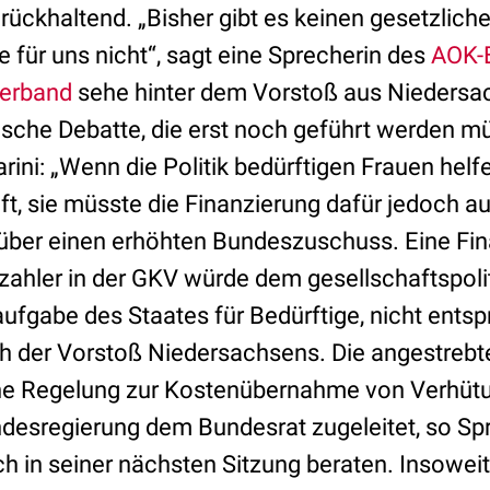
ückhaltend. „Bisher gibt es keinen gesetzliche
ge für uns nicht“, sagt eine Sprecherin des
AOK-
verband
sehe hinter dem Vorstoß aus Niedersa
tische Debatte, die erst noch geführt werden m
ini: „Wenn die Politik bedürftigen Frauen helfen
ft, sie müsste die Finanzierung dafür jedoch 
ber einen erhöhten Bundeszuschuss. Eine Fina
szahler in der GKV würde dem gesellschaftspoli
ufgabe des Staates für Bedürftige, nicht entsp
h der Vorstoß Niedersachsens. Die angestrebt
che Regelung zur Kostenübernahme von Verhütu
desregierung dem Bundesrat zugeleitet, so Spre
ch in seiner nächsten Sitzung beraten. Insoweit 