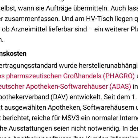
elbst, wann sie Aufträge übermitteln. Auch las
r zusammenfassen. Und am HV-Tisch liegen qu
 ob Arzneimittel lieferbar sind – ein weiterer P
n.
onskosten
ertragungsstandard wurde herstellerunabhäng
es pharmazeutischen Großhandels (PHAGRO)
utscher Apotheken-Softwarehäuser (ADAS)
in
thekerverband (DAV) entwickelt. Seit dem 1. J
it ausgewählten Apotheken, Softwarehäusern 
 berichtet, reiche für MSV3 ein normaler Inter
che Ausstattungen seien nicht notwendig. In d