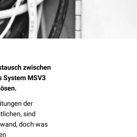
ustausch zwischen
das System MSV3
lösen.
itungen der
lichen, sind
Aufwand, doch was
ten