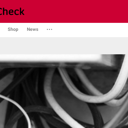
Shop
News