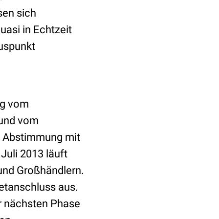
sen sich
asi in Echtzeit
luspunkt
ig vom
und vom
 Abstimmung mit
uli 2013 läuft
und Großhändlern.
netanschluss aus.
er nächsten Phase