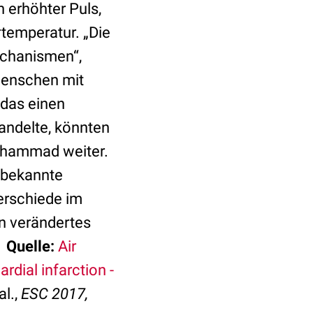
 erhöhter Puls,
temperatur. „Die
chanismen“,
Menschen mit
das einen
andelte, könnten
Mohammad weiter.
 bekannte
terschiede im
in verändertes
.
Quelle:
Air
dial infarction -
l.,
ESC 2017,