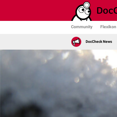
Community
Flexikon
DocCheck News