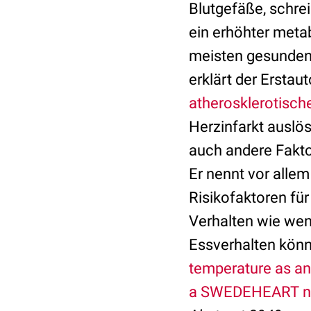
Blutgefäße, schrei
ein erhöhter meta
meisten gesunden
erklärt der Ersta
atherosklerotisch
Herzinfarkt auslö
auch andere Fakto
Er nennt vor alle
Risikofaktoren für
Verhalten wie wen
Essverhalten könn
temperature as an 
a SWEDEHEART nat