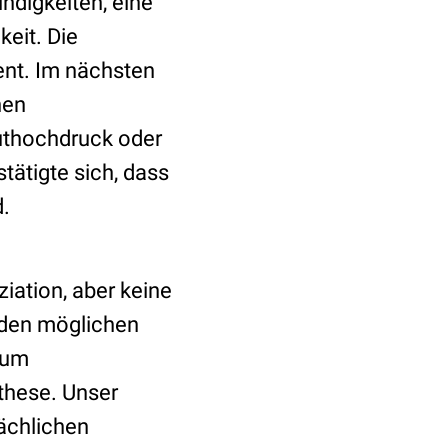
ndigkeiten, eine
eit. Die
ent. Im nächsten
hen
luthochdruck oder
tätigte sich, dass
d.
iation, aber keine
 den möglichen
Zum
these. Unser
ächlichen