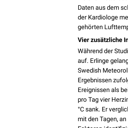
Daten aus dem sc
der Kardiologe me
gehörten Lufttem
Vier zusätzliche I
Während der Studi
auf. Erlinge gelan
Swedish Meteorolo
Ergebnissen zufol
Ereignissen als b
pro Tag vier Herzi
°C sank. Er vergli
mit den Tagen, an