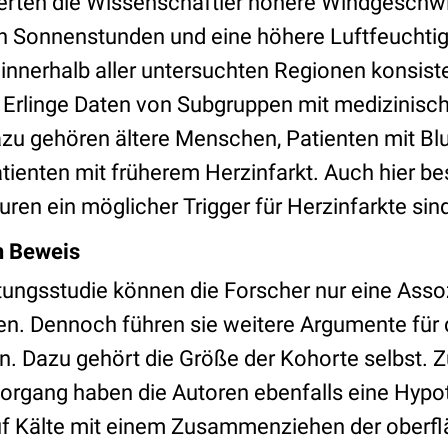
zierten die Wissenschaftler höhere Windgeschwi
n Sonnenstunden und eine höhere Luftfeuchtigk
innerhalb aller untersuchten Regionen konsist
te Erlinge Daten von Subgruppen mit medizinisc
azu gehören ältere Menschen, Patienten mit B
ienten mit früherem Herzinfarkt. Auch hier bes
ren ein möglicher Trigger für Herzinfarkte sin
n Beweis
tungsstudie können die Forscher nur eine Assoz
en. Dennoch führen sie weitere Argumente für
 Dazu gehört die Größe der Kohorte selbst. 
organg haben die Autoren ebenfalls eine Hypo
uf Kälte mit einem Zusammenziehen der oberfl