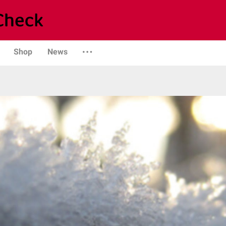
Shop
News