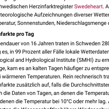
hwedischen Herzinfarktregister
Swedeheart
. 
teorologische Aufzeichnungen diverser Wetter
peratur, Sonnenstunden, Niederschlagsmenge o
nfarkte pro Tag
endauer von 16 Jahren traten in Schweden 280
g es, in 99 Prozent aller Fälle lokale Wetterdate
gical and Hydrological Institute (SMHI) zu erm
ge, kam es an kalten Tagen häufiger zu entsp
ei wärmeren Temperaturen. Rein rechnerisch t
nfarkte zusätzlich auf, falls die Durchschnittst
ch die Daten von Tagen, an denen die Temperatu
 denen die Temperatur bei 10°C oder mehr lag. 