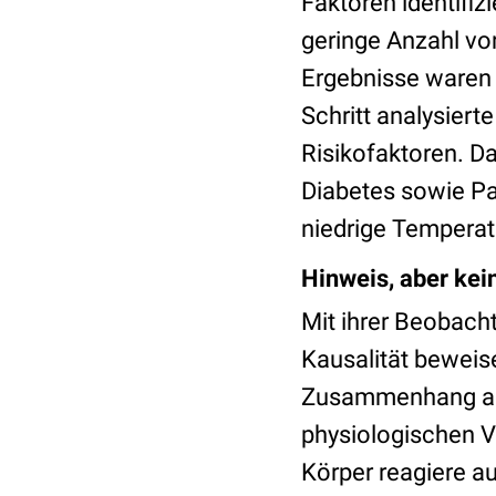
Faktoren identifi
geringe Anzahl vo
Ergebnisse waren 
Schritt analysier
Risikofaktoren. D
Diabetes sowie Pat
niedrige Temperatu
Hinweis, aber kei
Mit ihrer Beobach
Kausalität beweis
Zusammenhang an.
physiologischen V
Körper reagiere a