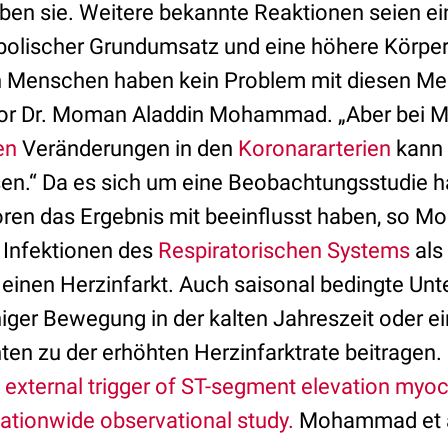
ben sie. Weitere bekannte Reaktionen seien ein
bolischer Grundumsatz und eine höhere Körper
 Menschen haben kein Problem mit diesen Me
utor Dr. Moman Aladdin Mohammad. „Aber bei 
en
Veränderungen in den
Koronararterien
kann 
sen.“ Da es sich um eine Beobachtungsstudie h
ren das Ergebnis mit beeinflusst haben, so 
m Infektionen des
Respiratorischen Systems
als
 einen Herzinfarkt. Auch saisonal bedingte Un
iger Bewegung in der kalten Jahreszeit oder e
ten zu der erhöhten Herzinfarktrate beitragen
external trigger of ST-segment elevation myocar
ionwide observational study.
Mohammad et a