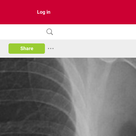
Log in
Share