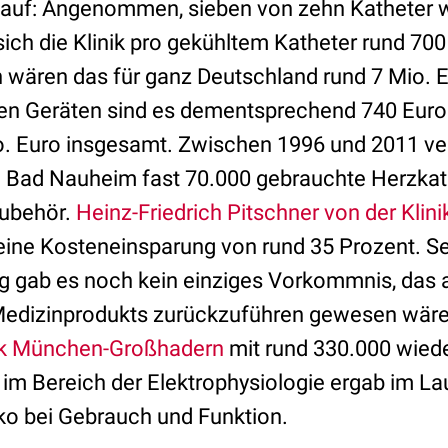
auf: Angenommen, sieben von zehn Katheter 
 sich die Klinik pro gekühltem Katheter rund 70
ch wären das für ganz Deutschland rund 7 Mio. 
en Geräten sind es dementsprechend 740 Euro 
o. Euro insgesamt. Zwischen 1996 und 2011 v
in Bad Nauheim fast 70.000 gebrauchte Herzkat
ubehör.
Heinz-Friedrich Pitschner von der Klini
eine Kosteneinsparung von rund 35 Prozent. Sei
ang gab es noch kein einziges Vorkommnis, das 
 Medizinprodukts zurückzuführen gewesen wäre
nik München-Großhadern
mit rund 330.000 wied
im Bereich der Elektrophysiologie ergab im La
iko bei Gebrauch und Funktion.