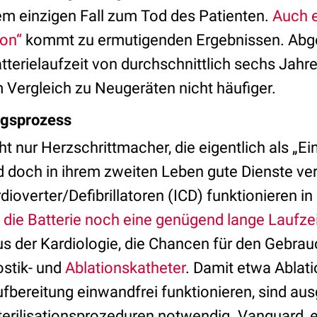
nem einzigen Fall zum Tod des Patienten.
Auch e
ion“
kommt zu ermutigenden Ergebnissen. Abg
tterielaufzeit von durchschnittlich sechs Jahr
 Vergleich zu Neugeräten nicht häufiger.
ungsprozess
ht nur Herzschrittmacher, die eigentlich als „E
nd doch in ihrem zweiten Leben gute Dienste ve
dioverter/Defibrillatoren (ICD) funktionieren in
die Batterie noch eine genügend lange Laufzei
s der Kardiologie, die Chancen für den Gebra
ostik- und
Ablationskatheter
. Damit etwa Ablat
fbereitung einwandfrei funktionieren, sind aus
terilisationsprozeduren notwendig. Vanguard, e