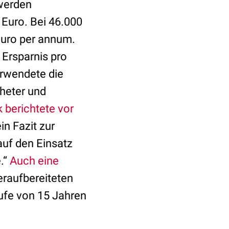
werden
0 Euro. Bei 46.000
Euro per annum.
Ersparnis pro
erwendete die
heter und
k berichtete vor
n Fazit zur
auf den Einsatz
.“
Auch eine
eraufbereiteten
ufe von 15 Jahren