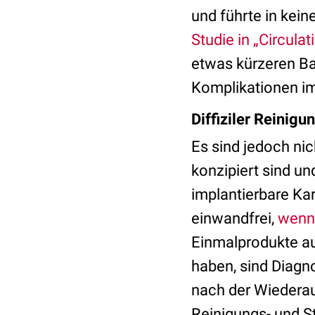
und führte in kei
Studie in „Circulat
etwas kürzeren Ba
Komplikationen im
Diffiziler Reinig
Es sind jedoch nic
konzipiert sind u
implantierbare Kar
einwandfrei,
wenn 
Einmalprodukte au
haben, sind Diagn
nach der Wiederau
Reinigungs- und S