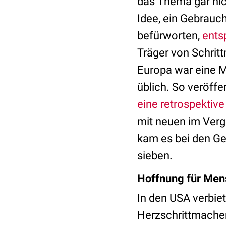
das Thema gar nich
Idee, ein Gebrauc
befürworten,
ents
Träger von Schritt
Europa war eine M
üblich. So veröff
eine retrospektive
mit neuen im Verg
kam es bei den Ge
sieben.
Hoffnung für Men
In den USA verbie
Herzschrittmacher