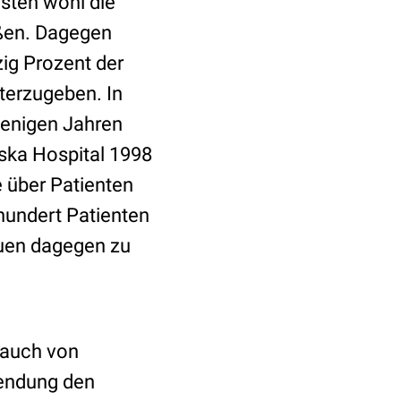
isten wohl die
eßen. Dagegen
zig Prozent der
iterzugeben. In
wenigen Jahren
nska Hospital 1998
e über Patienten
hundert Patienten
euen dagegen zu
rauch von
wendung den