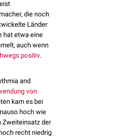
eist
tmacher, die noch
twickelte Länder
e hat etwa eine
ammelt, auch wenn
chwegs positiv
.
hythmia and
rwendung von
ten kam es bei
genauso hoch wie
m Zweiteinsatz der
noch recht niedrig