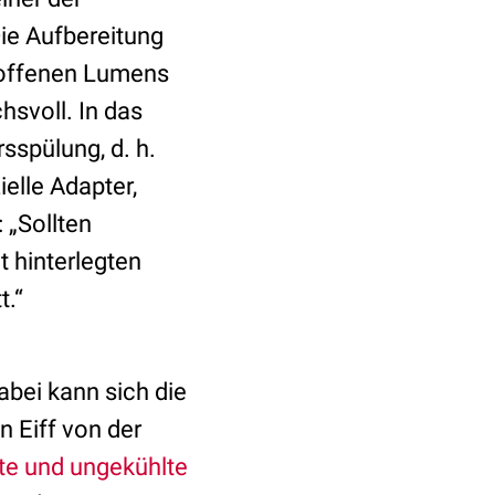
Die Aufbereitung
s offenen Lumens
svoll. In das
rsspülung, d. h.
elle Adapter,
 „Sollten
 hinterlegten
t.“
abei kann sich die
 Eiff von der
te und ungekühlte