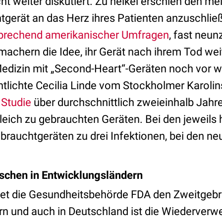
t weiter diskutiert. Zu heikel erschien den me
htgerät an das Herz ihres Patienten anzuschli
prechend amerikanischer Umfragen
, fast neun
machern die Idee, ihr Gerät nach ihrem Tod we
edizin mit „Second-Heart“-Geräten noch vor 
entlichte Cecilia Linde vom Stockholmer Karoli
 Studie
über durchschnittlich zweieinhalb Jahr
leich zu gebrauchten Geräten. Bei den jeweils 
brauchtgeräten zu drei Infektionen, bei den n
schen in Entwicklungsländern
tet die Gesundheitsbehörde FDA den Zweitgeb
n und auch in Deutschland ist die Wiederver