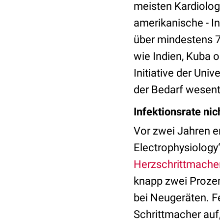
meisten Kardiolog
amerikanische - In
über mindestens 70
wie Indien, Kuba 
Initiative der Uni
der Bedarf wesentl
Infektionsrate ni
Vor zwei Jahren er
Electrophysiology
Herzschrittmache
knapp zwei Prozen
bei Neugeräten. Fe
Schrittmacher auf,