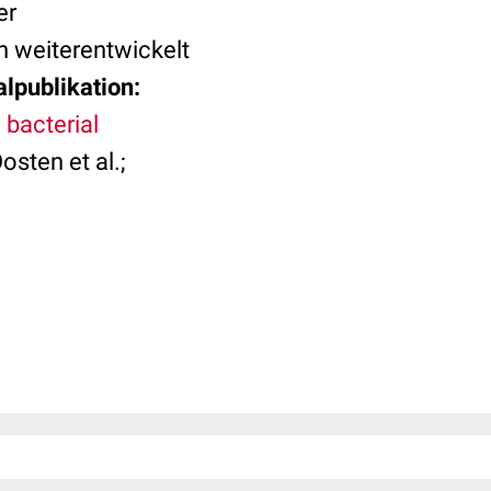
er
 weiterentwickelt
alpublikation:
 bacterial
sten et al.;