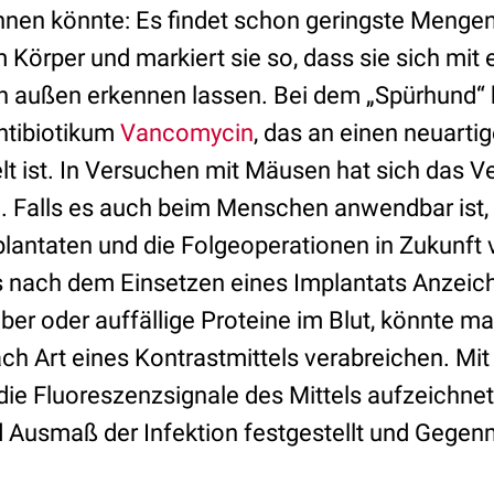
nen könnte: Es findet schon geringste Mengen
Körper und markiert sie so, dass sie sich mit 
 außen erkennen lassen. Bei dem „Spürhund“ h
ntibiotikum
Vancomycin
, das an einen neuarti
t ist. In Versuchen mit Mäusen hat sich das Ve
. Falls es auch beim Menschen anwendbar ist, 
lantaten und die Folgeoperationen in Zukunft v
s nach dem Einsetzen eines Implantats Anzeich
eber oder auffällige Proteine im Blut, könnte m
h Art eines Kontrastmittels verabreichen. Mit
die Fluoreszenzsignale des Mittels aufzeichne
 Ausmaß der Infektion festgestellt und Geg