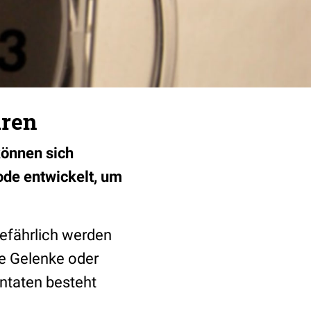
üren
können sich
ode entwickelt, um
efährlich werden
he Gelenke oder
ntaten besteht