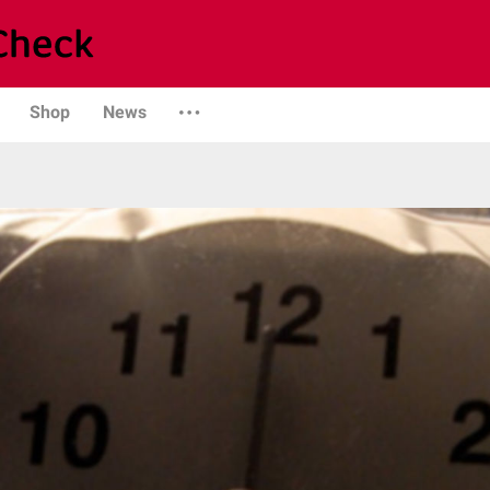
Shop
News