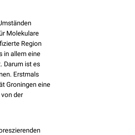
r Umständen
für Molekulare
fizierte Region
s in allem eine
. Darum ist es
nnen. Erstmals
ät Groningen eine
 von der
uoreszierenden