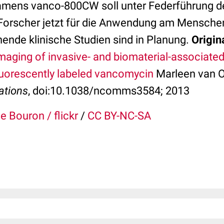
amens vanco-800CW soll unter Federführung d
Forscher jetzt für die Anwendung am Menschen
ende klinische Studien sind in Planung.
Origin
imaging of invasive- and biomaterial-associated
fluorescently labeled vancomycin
Marleen van Oo
ations
, doi:10.1038/ncomms3584; 2013
 Bouron / flickr
/
CC BY-NC-SA