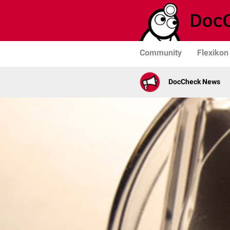
Community
Flexikon
DocCheck News