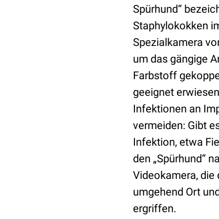
Spürhund“ bezeich
Staphylokokken im 
Spezialkamera von
um das gängige A
Farbstoff gekoppel
geeignet erwiesen
Infektionen an Imp
vermeiden: Gibt e
Infektion, etwa Fi
den „Spürhund“ nac
Videokamera, die 
umgehend Ort und
ergriffen.