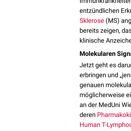
Immunkrankheiten,
entzündlichen Er
Sklerose
(MS) ang
bereits zeigen, da
klinische Anzeic
Molekularen Sign
Jetzt geht es dar
erbringen und „jen
genauen molekular
möglicherweise ei
an der MedUni Wien
deren
Pharmakoki
Human T-Lymphocyt