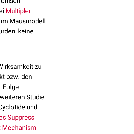
ronisch-
ei
Multipler
n im Mausmodell
urden, keine
 Wirksamkeit zu
kt bzw. den
r Folge
weiteren Studie
Cyclotide und
des Suppress
nt Mechanism