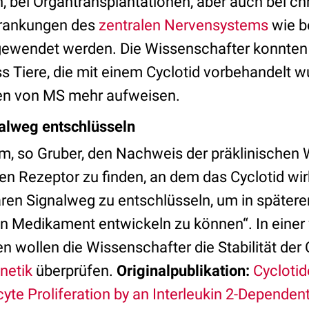
 bei Organtransplantationen, aber auch bei ch
krankungen des
zentralen Nervensystems
wie b
ewendet werden. Die Wissenschafter konnte
ss Tiere, die mit einem Cyclotid vorbehandelt w
hen von MS mehr aufweisen.
alweg entschlüsseln
um, so Gruber, den Nachweis der präklinischen
en Rezeptor zu finden, an dem das Cyclotid wir
en Signalweg zu entschlüsseln, um in spätere
n Medikament entwickeln zu können“. In einer 
 wollen die Wissenschafter die Stabilität der 
netik
überprüfen.
Originalpublikation:
Cycloti
e Proliferation by an Interleukin 2-Depende