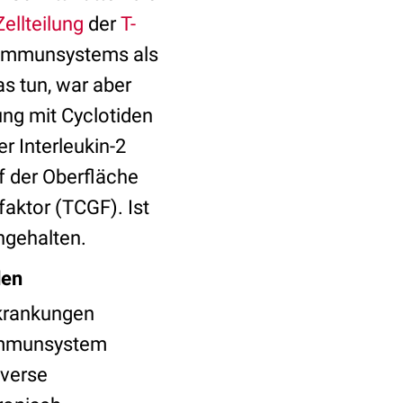
Zellteilung
der
T-
 Immunsystems als
as tun, war aber
ung mit Cyclotiden
er Interleukin-2
f der Oberfläche
faktor (TCGF). Ist
angehalten.
den
rkrankungen
s Immunsystem
iverse