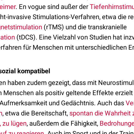
eimer
. En vogue sind außer der
Tiefenhirnstimu
ht-invasive Stimulations-Verfahren, etwa die re
gnetstimulation
(rTMS) und die transkranielle
ation
(tDCS). Eine Vielzahl von Studien hat in
rfahren für Menschen mit unterschiedlichen 
 sozial kompatibel
en haben zudem gezeigt, dass mit Neurostimu
 Menschen als positiv geltende Effekte erziel
, Aufmerksamkeit und Gedächtnis. Auch das
Ve
n
, etwa die Bereitschaft,
spontan die Wahrheit 
, zu lügen
, außerdem die Fähigkeit,
Bedrohunge
uf zu reagieren
. Auch im Sport und in der Tra