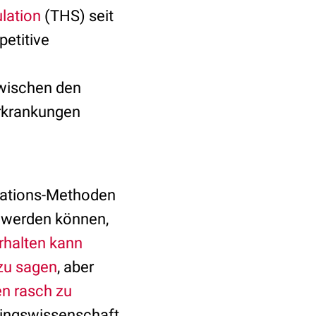
lation
(THS) seit
petitive
zwischen den
Erkrankungen
lations-Methoden
t werden können,
rhalten kann
zu sagen
, aber
n rasch zu
iningswissenschaft