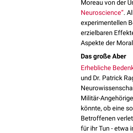
Moreau von der Un
Neuroscience“
. A
experimentellen B
erzielbaren Effek
Aspekte der Moral 
Das große Aber
Erhebliche Beden
und Dr. Patrick Ra
Neurowissenschafte
Militär-Angehörig
könnte, ob eine so
Betroffenen verlet
für ihr Tun - etwa