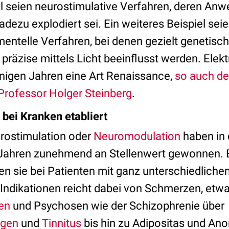
l seien neurostimulative Verfahren, deren Anw
adezu explodiert sei. Ein weiteres Beispiel sei
mentelle Verfahren, bei denen gezielt genetisch
räzise mittels Licht beeinflusst werden. Elekt
inigen Jahren eine Art Renaissance,
so auch de
 Professor Holger Steinberg
.
bei Kranken etabliert
rostimulation oder
Neuromodulation
haben in 
n Jahren zunehmend an Stellenwert gewonnen. 
 sie bei Patienten mit ganz unterschiedliche
Indikationen reicht dabei von Schmerzen, etw
en
und Psychosen wie der Schizophrenie über
ngen
und
Tinnitus
bis hin zu Adipositas und Ano