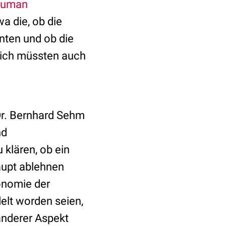
 Human
wa die, ob die
nten und ob die
dlich müssten auch
Dr. Bernhard Sehm
nd
 klären, ob ein
aupt ablehnen
tonomie der
delt worden seien,
 anderer Aspekt