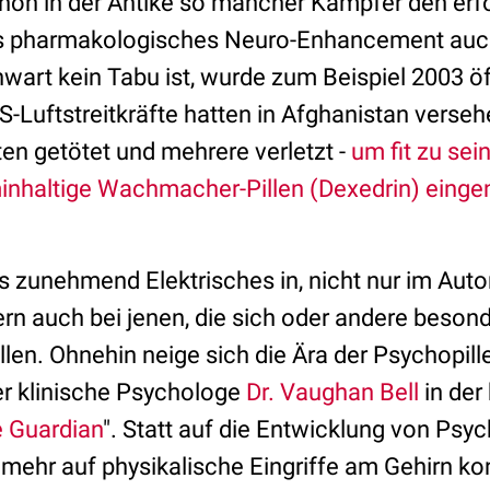
hon in der Antike so mancher Kämpfer den erf
s pharmakologisches Neuro-Enhancement auc
art kein Tabu ist, wurde zum Beispiel 2003 öf
S-Luftstreitkräfte hatten in Afghanistan versehe
en getötet und mehrere verletzt -
um fit zu sein
inhaltige Wachmacher-Pillen (Dexedrin) ein
gs zunehmend Elektrisches in, nicht nur im Aut
rn auch bei jenen, die sich oder andere besond
en. Ohnehin neige sich die Ära der Psychopill
der klinische Psychologe
Dr. Vaughan Bell
in der
 Guardian
". Statt auf die Entwicklung von Ps
mehr auf physikalische Eingriffe am Gehirn kon