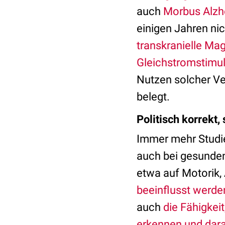
auch
Morbus Alzh
einigen Jahren nic
transkranielle Ma
Gleichstromstimul
Nutzen solcher Ve
belegt.
Politisch korrekt,
Immer mehr Studi
auch bei gesunden
etwa auf Motorik
beeinflusst werde
auch
die Fähigkeit
erkennen und dara