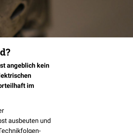
ed?
ist angeblich kein
lektrischen
rteilhaft im
er
lbst ausbeuten und
 Technikfolgen-