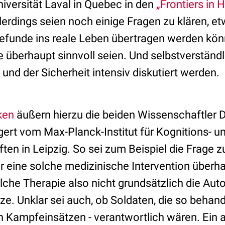
iversität Laval in Quebec in den
„Frontiers in
llerdings seien noch einige Fragen zu klären, et
efunde ins reale Leben übertragen werden kön
te überhaupt sinnvoll seien. Und selbstverstän
und der Sicherheit intensiv diskutiert werden.
ken
äußern hierzu die beiden Wissenschaftler 
gert vom Max-Planck-Institut für Kognitions- u
n in Leipzig. So sei zum Beispiel die Frage zu
er eine solche medizinische Intervention überh
lche Therapie also nicht grundsätzlich die Au
ze. Unklar sei auch, ob Soldaten, die so behan
 in Kampfeinsätzen - verantwortlich wären. Ein