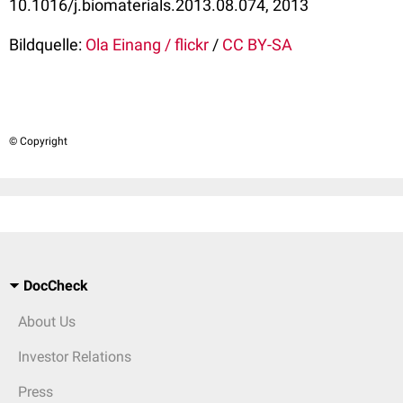
10.1016/j.biomaterials.2013.08.074, 2013
Bildquelle:
Ola Einang / flickr
/
CC BY-SA
© Copyright
DocCheck
About Us
Investor Relations
Press