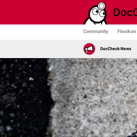
Community
Flexikon
DocCheck News