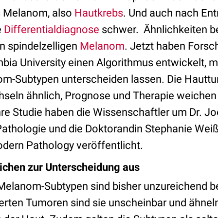
s
Melanom, also
Hautkrebs
. Und auch nach En
e
Differentialdiagnose
schwer. Ähnlichkeiten b
n spindelzelligen
Melanom
. Jetzt haben Forsch
bia University einen Algorithmus entwickelt, m
om-Subtypen unterscheiden lassen. Die Hautt
seln ähnlich, Prognose und Therapie weichen
hre Studie haben die Wissenschaftler um Dr. 
 Pathologie und die Doktorandin Stephanie Weiß
odern Pathology veröffentlicht.
ichen zur Unterscheidung aus
Melanom-Subtypen sind bisher unzureichend b
ierten Tumoren sind sie unscheinbar und ähnel