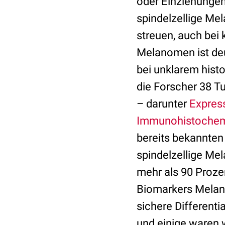
oder Einziehungen
spindelzellige M
streuen, auch bei
Melanomen ist deu
bei unklarem hist
die Forscher 38 T
– darunter
Expres
Immunohistoche
bereits bekannte
spindelzellige Me
mehr als 90 Proze
Biomarkers Melan 
sichere Different
und einige waren w