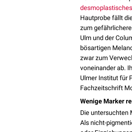
desmoplastische
Hautprobe fällt di
zum gefährlichere
Ulm und der Colum
bösartigen Melan
zwar zum Verwech
voneinander ab. I
Ulmer Institut für
Fachzeitschrift M
Wenige Marker re
Die untersuchten 
Als nicht-pigment