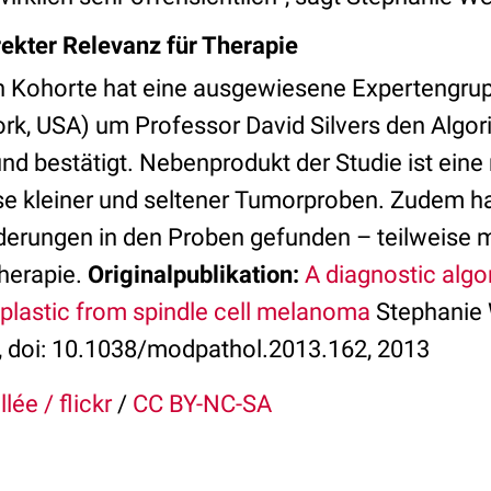
rekter Relevanz für Therapie
n Kohorte hat eine ausgewiesene Expertengru
ork, USA) um Professor David Silvers den Algo
nd bestätigt. Nebenprodukt der Studie ist eine
e kleiner und seltener Tumorproben. Zudem h
erungen in den Proben gefunden – teilweise mi
Therapie.
Originalpublikation:
A diagnostic algo
plastic from spindle cell melanoma
Stephanie W
, doi: 10.1038/modpathol.2013.162, 2013
llée / flickr
/
CC BY-NC-SA