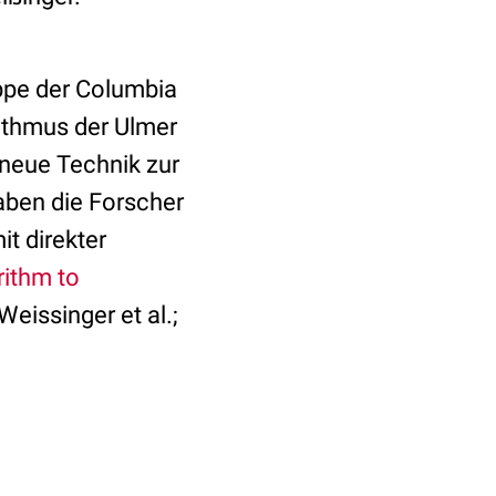
ppe der Columbia
rithmus der Ulmer
 neue Technik zur
aben die Forscher
t direkter
rithm to
eissinger et al.;