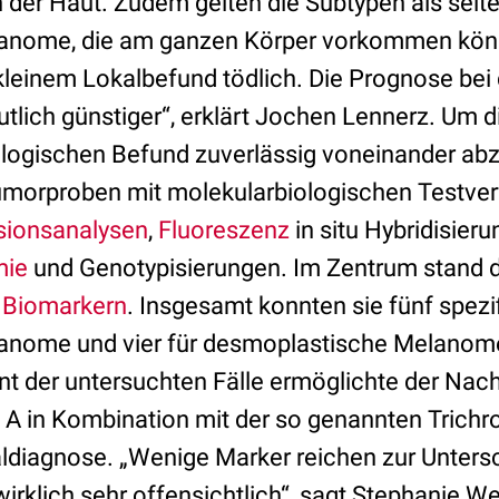
 der Haut. Zudem gelten die Subtypen als selte
elanome, die am ganzen Körper vorkommen kön
 kleinem Lokalbefund tödlich. Die Prognose be
tlich günstiger“, erklärt Jochen Lennerz. Um 
ologischen Befund zuverlässig voneinander ab
umorproben mit molekularbiologischen Testver
sionsanalysen
,
Fluoreszenz
in situ Hybridisieru
mie
und Genotypisierungen. Im Zentrum stand 
n
Biomarkern
. Insgesamt konnten sie fünf spezi
lanome und vier für desmoplastische Melanome i
nt der untersuchten Fälle ermöglichte der Nac
A in Kombination mit der so genannten Trich
ialdiagnose. „Wenige Marker reichen zur Unter
irklich sehr offensichtlich“, sagt Stephanie We