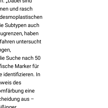
n. „Dabei sind
nen und rasch
i desmoplastischen
die Subtypen auch
zugrenzen, haben
fahren untersucht
ngen,
die Suche nach 50
fische Marker für
dentifizieren. In
hweis des
romfärbung eine
scheidung aus –
ißinger.