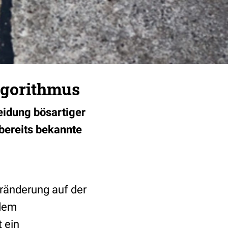
lgorithmus
eidung bösartiger
bereits bekannte
eränderung auf der
 dem
 ein