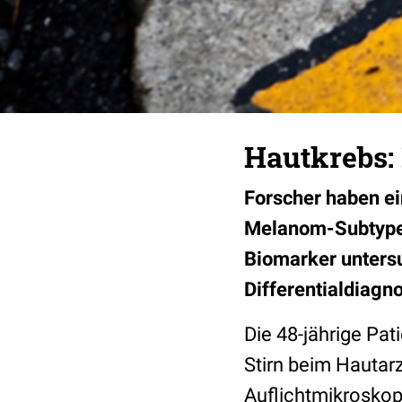
Hautkrebs: 
Forscher haben ei
Melanom-Subtypen
Biomarker untersu
Differentialdiagno
Die 48-jährige Pat
Stirn beim Hautar
Auflichtmikroskop