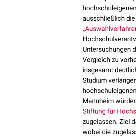
hochschuleigenen
ausschließlich di
„Auswahlverfahre
Hochschulverantwo
Untersuchungen de
Vergleich zu vorh
insgesamt deutlich
Studium verlänger
hochschuleigenen
Mannheim würden 
Stiftung für Hoch
zugelassen. Ziel 
wobei die zugelas