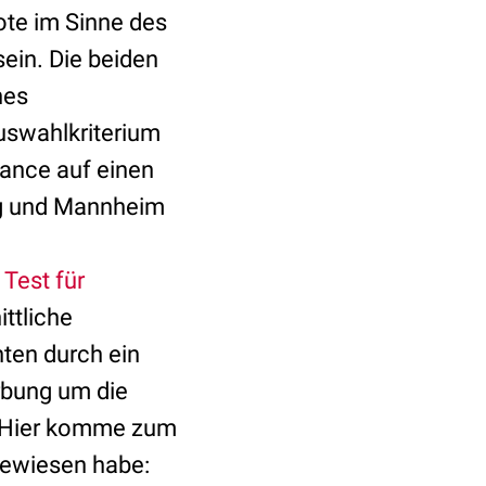
ote im Sinne des
ein. Die beiden
nes
uswahlkriterium
hance auf einen
erg und Mannheim
n
Test für
ittliche
nten durch ein
rbung um die
n. Hier komme zum
gewiesen habe: