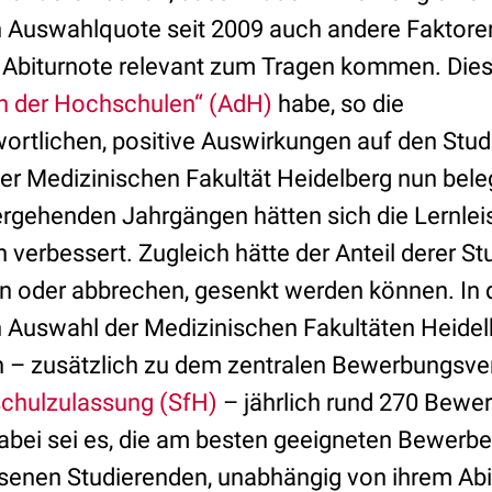
 Auswahlquote seit 2009 auch andere Faktoren
e Abiturnote relevant zum Tragen kommen. Die
n der Hochschulen“ (AdH)
habe, so die
rtlichen, positive Auswirkungen auf den Studi
r Medizinischen Fakultät Heidelberg nun bel
ergehenden Jahrgängen hätten sich die Lernle
 verbessert. Zugleich hätte der Anteil derer St
n oder abbrechen, gesenkt werden können. In 
 Auswahl der Medizinischen Fakultäten Heidel
– zusätzlich zu dem zentralen Bewerbungsver
schulzulassung (SfH)
– jährlich rund 270 Bewe
dabei sei es, die am besten geeigneten Bewerb
senen Studierenden, unabhängig von ihrem Abit