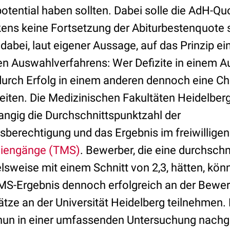
otential haben sollten. Dabei solle die AdH-Qu
kens keine Fortsetzung der Abiturbestenquote s
dabei, laut eigener Aussage, auf das Prinzip ei
 Auswahlverfahrens: Wer Defizite in einem A
durch Erfolg in einem anderen dennoch eine C
beiten. Die Medizinischen Fakultäten Heidelb
angig die Durchschnittspunktzahl der
erechtigung und das Ergebnis im freiwillige
diengänge (TMS)
. Bewerber, die eine durchschn
elsweise mit einem Schnitt von 2,3, hätten, kön
MS-Ergebnis dennoch erfolgreich an der Bewe
ätze an der Universität Heidelberg teilnehme
nun in einer umfassenden Untersuchung nach