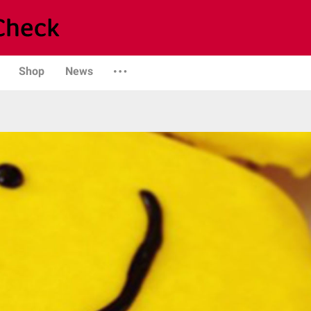
Shop
News