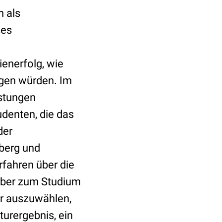
 als
ses
enerfolg, wie
egen würden. Im
istungen
udenten, die das
der
berg und
fahren über die
rber zum Studium
er auszuwählen,
urergebnis, ein