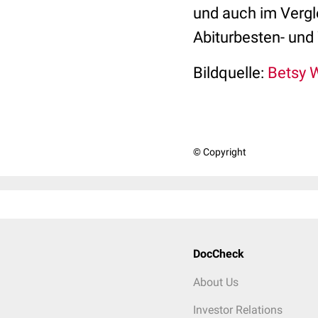
und auch im Vergl
Abiturbesten- und
Bildquelle:
Betsy W
© Copyright
DocCheck
About Us
Investor Relations