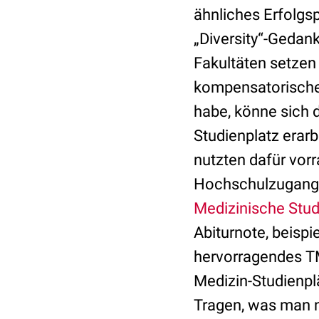
ähnliches Erfolgsp
„Diversity“-Gedan
Fakultäten setzen 
kompensatorischen
habe, könne sich 
Studienplatz erar
nutzten dafür vorr
Hochschulzugangsb
Medizinische Stu
Abiturnote, beispi
hervorragendes T
Medizin-Studienpl
Tragen, was man 