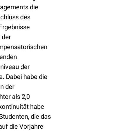
nagements die
schluss des
 Ergebnisse
 der
kompensatorischen
henden
sniveau der
. Dabei habe die
n der
ter als 2,0
kontinuität habe
 Studenten, die das
uf die Vorjahre