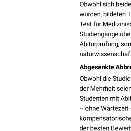
Obwohl sich beide
würden, bildeten 
Test für Medizini
Studiengänge über
Abiturprüfung, so
naturwissenschaft
Abgesenkte Abbr
Obwohl die Studie
der Mehrheit seie
Studenten mit Abi
– ohne Wartezeit 
kompensatorischen
der besten Bewerb