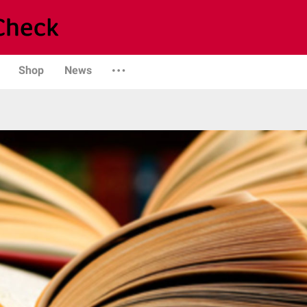
Shop
News