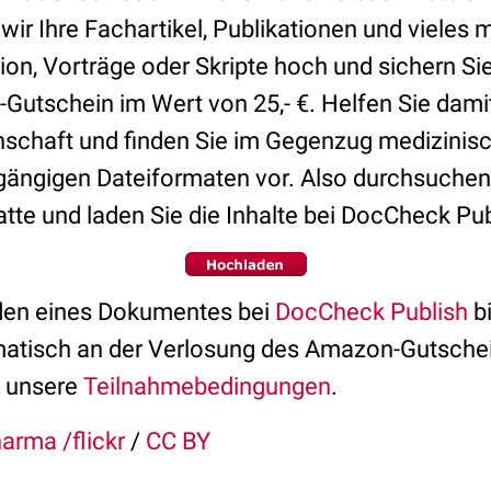
ir Ihre Fachartikel, Publikationen und vieles m
ation, Vorträge oder Skripte hoch und sichern S
utschein im Wert von 25,- €. Helfen Sie damit 
chaft und finden Sie im Gegenzug medizinis
 gängigen Dateiformaten vor. Also durchsuchen
atte und laden Sie die Inhalte bei DocCheck Pu
en eines Dokumentes bei
DocCheck Publish
b
tisch an der Verlosung des Amazon-Gutscheine
e unsere
Teilnahmebedingungen
.
arma /flickr
/
CC BY