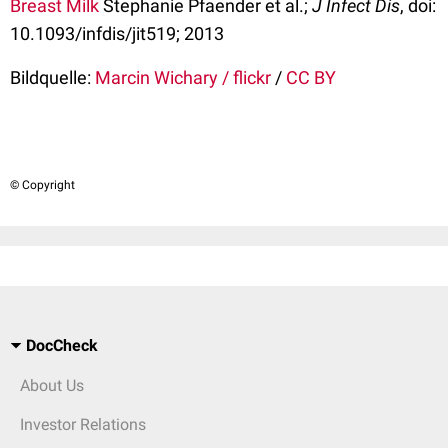
Breast Milk
Stephanie Pfaender et al.;
J Infect Dis
, doi:
10.1093/infdis/jit519; 2013
Bildquelle:
Marcin Wichary / flickr
/
CC BY
© Copyright
DocCheck
About Us
Investor Relations