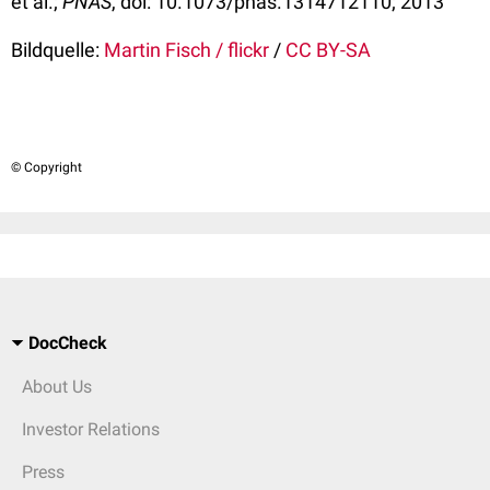
et al.;
PNAS
, doi: 10.1073/pnas.1314712110; 2013
Bildquelle:
Martin Fisch / flickr
/
CC BY-SA
© Copyright
DocCheck
About Us
Investor Relations
Press