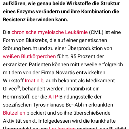
aufklären, wie genau beide Wirkstoffe die Struktur
eines Enzyms verändern und ihre Kombination die
Resistenz überwinden kann.
Die
chronische myeloische Leukämie
(CML) ist eine
Form von Blutkrebs, die auf einer genetischen
Störung beruht und zu einer Überproduktion von
weißen Blutkörperchen
führt. 95 Prozent der
erkrankten Patienten können mittlerweile erfolgreich
mit dem von der Firma Novartis entwickelten
Wirkstoff
Imatinib
, auch bekannt als Medikament
®
Glivec
, behandelt werden. Imatinib ist ein
Hemmstoff, der die
ATP
-Bindungsstelle der
spezifischen Tyrosinkinase Bcr-Abl in erkrankten
Blutzellen
blockiert und so ihre überschießende
Aktivität senkt. Infolgedessen wird die krankhafte
Überproduktion von
Leukozyten
gestoppt, das Blutbild