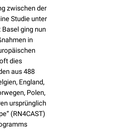
ng zwischen der
ine Studie unter
 Basel ging nun
aßnahmen in
europäischen
ft dies
den aus 488
lgien, England,
orwegen, Polen,
en ursprünglich
rope“ (RN4CAST)
programms