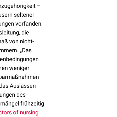
rzugehörigkeit –
sern seltener
ungen vorfanden.
leitung, die
aß von nicht-
zimmern. „Das
menbedingungen
men weniger
r Sparmaßnahmen
 das Auslassen
gungen des
mängel frühzeitig
ctors of nursing