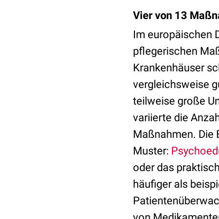
Vier von 13 Maßn
Im europäischen D
pflegerischen Maß
Krankenhäuser sc
vergleichsweise g
teilweise große U
variierte die Anza
Maßnahmen. Die Er
Muster:
Psychoed
oder das praktisch
häufiger als bei
Patientenüberwach
von Medikamenten