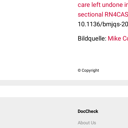
care left undone i
sectional RN4CAS
10.1136/bmjqs-20
Bildquelle:
Mike Co
© Copyright
DocCheck
About Us