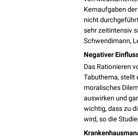
Kernaufgaben der 
nicht durchgeführt
sehr zeitintensiv 
Schwendimann, Le
Negativer Einflus
Das Rationieren v
Tabuthema, stellt
moralisches Dilemm
auswirken und ga
wichtig, dass zu 
wird, so die Studi
Krankenhausmana