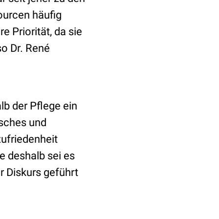
ourcen häufig
 Priorität, da sie
so Dr. René
b der Pflege ein
isches und
zufriedenheit
e deshalb sei es
 Diskurs geführt