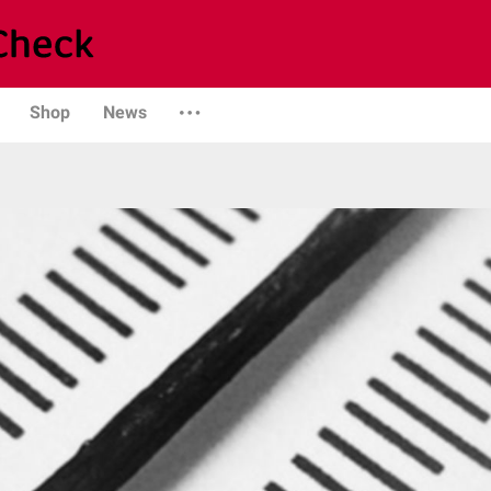
Shop
News