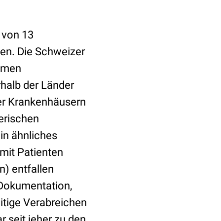
 von 13
sen. Die Schweizer
ahmen
rhalb der Länder
zer Krankenhäusern
gerischen
in ähnliches
it Patienten
n) entfallen
 Dokumentation,
itige Verabreichen
seit jeher zu den