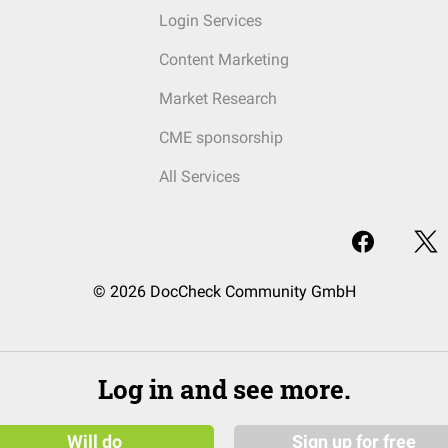
Login Services
Content Marketing
Market Research
CME sponsorship
All Services
© 2026 DocCheck Community GmbH
Log in and see more.
Will do
Sign up for free