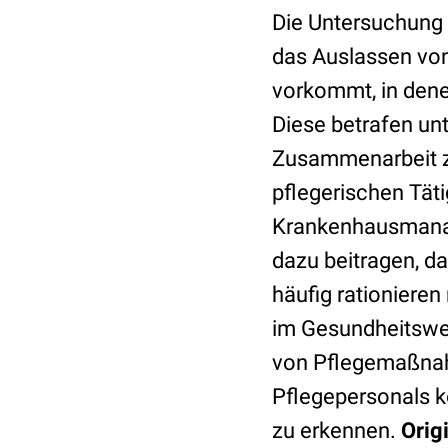
Die Untersuchung 
das Auslassen vo
vorkommt, in den
Diese betrafen unt
Zusammenarbeit z
pflegerischen Tät
Krankenhausmana
dazu beitragen, 
häufig rationier
im Gesundheitswes
von Pflegemaßnah
Pflegepersonals 
zu erkennen.
Orig