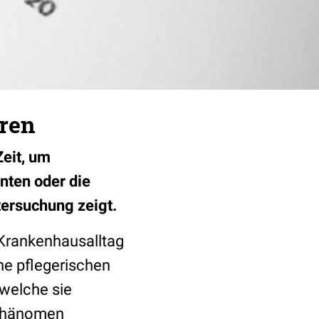
eren
Zeit, um
nten oder die
tersuchung zeigt.
Krankenhausalltag
he pflegerischen
welche sie
 Phänomen