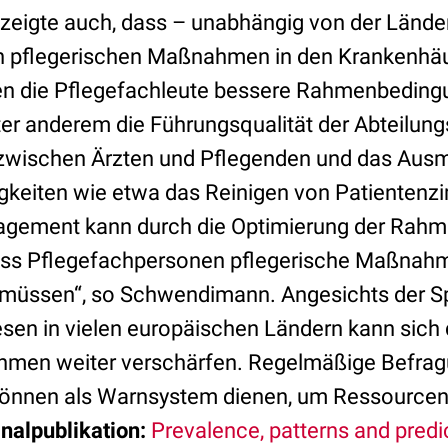
zeigte auch, dass – unabhängig von der Lände
n pflegerischen Maßnahmen in den Krankenhäu
en die Pflegefachleute bessere Rahmenbeding
er anderem die Führungsqualität der Abteilungs
wischen Ärzten und Pflegenden und das Ausm
igkeiten wie etwa das Reinigen von Patienten
gement kann durch die Optimierung der Rah
dass Pflegefachpersonen pflegerische Maßnah
en müssen“, so Schwendimann. Angesichts de
en in vielen europäischen Ländern kann sich
men weiter verschärfen. Regelmäßige Befra
können als Warnsystem dienen, um Ressourcen
inalpublikation:
Prevalence, patterns and predi