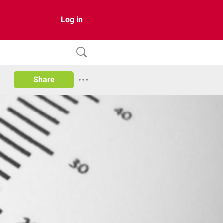
Log in
Share