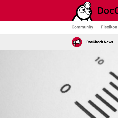
Community
Flexikon
DocCheck News