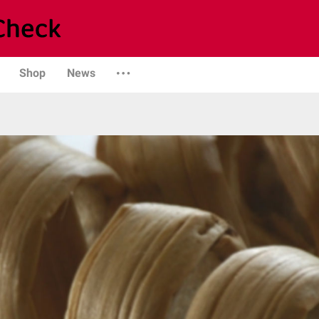
Shop
News