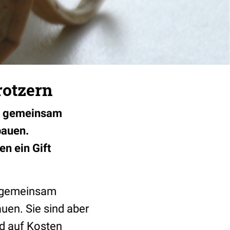
rotzern
nd gemeinsam
bauen.
n ein Gift
d gemeinsam
uen. Sie sind aber
nd auf Kosten