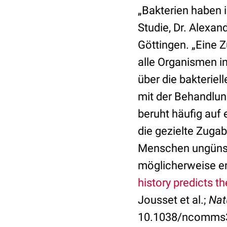
„Bakterien haben ih
Studie, Dr. Alexan
Göttingen. „Eine 
alle Organismen in
über die bakterie
mit der Behandlun
beruht häufig auf
die gezielte Zuga
Menschen ungünst
möglicherweise en
history predicts t
Jousset et al.;
Nat
10.1038/ncomms3