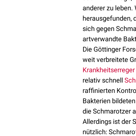
anderer zu leben.
herausgefunden, d
sich gegen Schmar
artverwandte Bakt
Die Göttinger For
weit verbreitete G
Krankheitserreger
relativ schnell
Sch
raffinierten Kont
Bakterien bildeten
die Schmarotzer a
Allerdings ist d
nützlich: Schmarot