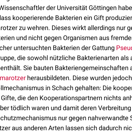
 Wissenschaftler der Universität Göttingen hab
ass kooperierende Bakterien ein Gift produzi
otzer zu wehren. Dieses wirkt allerdings nur 
erien und nicht gegen Organismen aus fremde
scher untersuchten Bakterien der Gattung
Pseu
ruppe, die sowohl nützliche Bakterienarten als
enthält. Sie bauten Bakteriengemeinschaften a
marotzer
herausbildeten. Diese wurden jedoch
rollmechanismus in Schach gehalten: Die koope
 Gifte, die den Kooperationspartnern nichts an
ber tödlich waren und damit deren Verbreitun
er Schutzmechanismus nur gegen nahverwandte
zer aus anderen Arten lassen sich dadurch nich