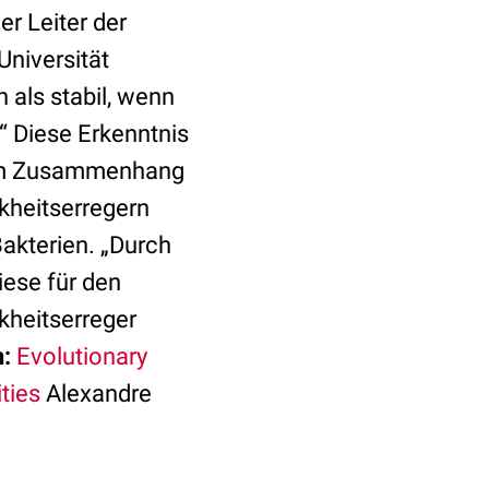
er Leiter der
Universität
als stabil, wenn
“ Diese Erkenntnis
le im Zusammenhang
kheitserregern
akterien. „Durch
ese für den
kheitserreger
n:
Evolutionary
ties
Alexandre