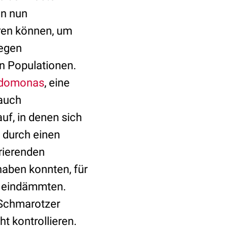
en nun
eren können, um
gegen
n Populationen.
domonas
, eine
 auch
uf, in denen sich
 durch einen
rierenden
haben konnten, für
g eindämmten.
 Schmarotzer
t kontrollieren.