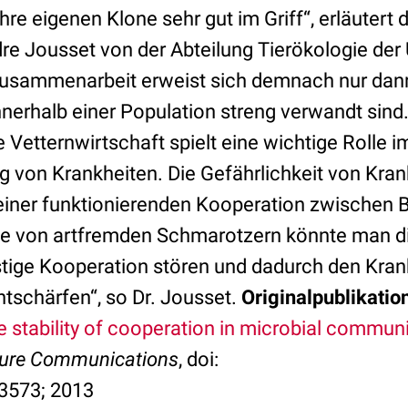
re eigenen Klone sehr gut im Griff“, erläutert d
dre Jousset von der Abteilung Tierökologie der 
Zusammenarbeit erweist sich demnach nur dann 
nerhalb einer Population streng verwandt sind.
lle Vetternwirtschaft spielt eine wichtige Rol
g von Krankheiten. Die Gefährlichkeit von Kran
 einer funktionierenden Kooperation zwischen B
be von artfremden Schmarotzern könnte man di
ige Kooperation stören und dadurch den Kran
tschärfen“, so Dr. Jousset.
Originalpublikatio
he stability of cooperation in microbial communi
ure Communications
, doi:
573; 2013