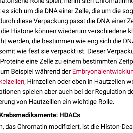
latorische Rolle spielt, nennt sich Chromatinm
 es sich um die DNA einer Zelle, die um die s
 durch diese Verpackung passt die DNA einer Ze
n die Histone können wiederum verschiedene k
t werden, die bestimmen wie eng sich die DN
omit wie fest sie verpackt ist. Dieser Verpac
Proteine eine Zelle zu einem bestimmten Zeitp
zum Beispiel während der
Embryonalentwicklu
elzellen
, Hirnzellen oder eben in Hautzellen w
tionen spielen aber auch bei der Regulation
erung von Hautzelllen ein wichtige Rolle.
r Krebsmedikamente: HDACs
n, das Chromatin modifiziert, ist die Histon-De