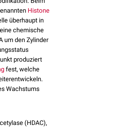
odifikation. Beim
ogenannten
Histone
lle überhaupt in
leine chemische
A um den Zylinder
kungsstatus
unkt produziert
ng
fest, welche
eiterentwickeln.
 des Wachstums
acetylase (HDAC),