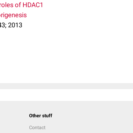
 roles of HDAC1
rigenesis
43; 2013
Other stuff
Contact