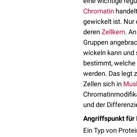
eine wichtige regu
Chromatin
handelt
gewickelt ist. Nur
deren
Zellkern
. A
Gruppen angebrach
wickeln kann und s
bestimmt, welche 
werden. Das legt 
Zellen sich in
Musk
Chromatinmodifika
und der Differenzi
Angriffspunkt fü
Ein Typ von Protei