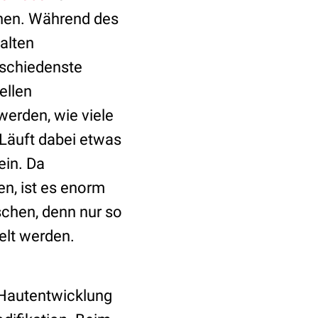
nnen. Während des
alten
rschiedenste
ellen
werden, wie viele
 Läuft dabei etwas
ein. Da
n, ist es enorm
schen, denn nur so
elt werden.
r Hautentwicklung