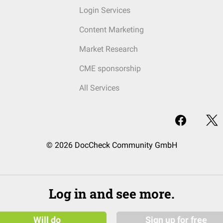
Login Services
Content Marketing
Market Research
CME sponsorship
All Services
© 2026 DocCheck Community GmbH
Log in and see more.
Will do
Sign up for free