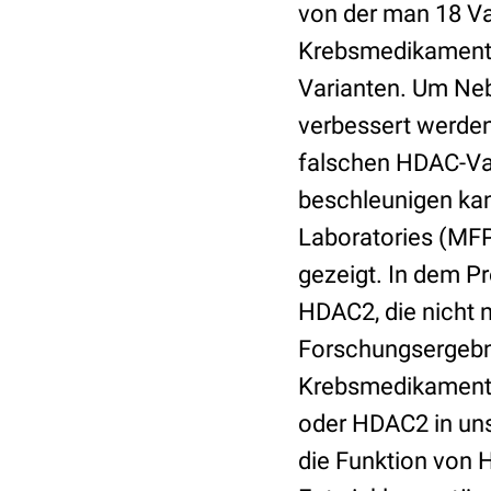
von der man 18 V
Krebsmedikamente 
Varianten. Um Neb
verbessert werden
falschen HDAC-Var
beschleunigen kan
Laboratories (MFP
gezeigt. In dem P
HDAC2, die nicht 
Forschungsergebni
Krebsmedikamente
oder HDAC2 in uns
die Funktion von 