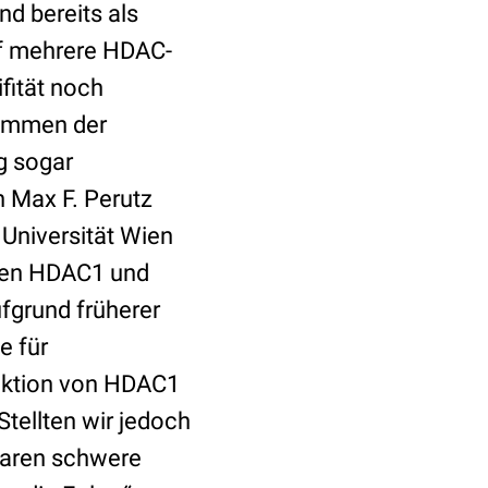
d bereits als
uf mehrere HDAC-
fität noch
Hemmen der
g sogar
n Max F. Perutz
 Universität Wien
nten HDAC1 und
fgrund früherer
e für
nktion von HDAC1
tellten wir jedoch
waren schwere