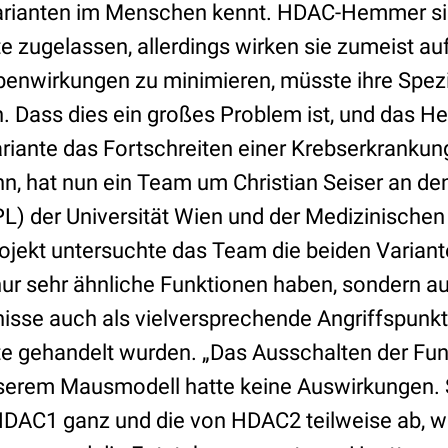
arianten im Menschen kennt. HDAC-Hemmer sin
zugelassen, allerdings wirken sie zumeist a
enwirkungen zu minimieren, müsste ihre Spezi
. Dass dies ein großes Problem ist, und das 
iante das Fortschreiten einer Krebserkrankun
n, hat nun ein Team um Christian Seiser an de
L) der Universität Wien und der Medizinischen
rojekt untersuchte das Team die beiden Varia
nur sehr ähnliche Funktionen haben, sondern au
sse auch als vielversprechende Angriffspunkt
 gehandelt wurden. „Das Ausschalten der Fu
erem Mausmodell hatte keine Auswirkungen. S
HDAC1 ganz und die von HDAC2 teilweise ab, 