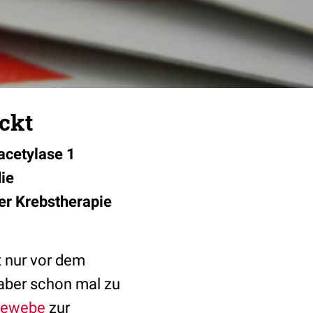
ckt
acetylase 1
ie
er Krebstherapie
t nur vor dem
 aber schon mal zu
gewebe
zur