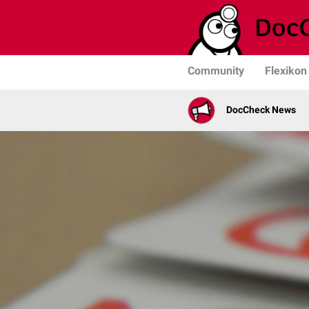
Community
Flexikon
DocCheck News