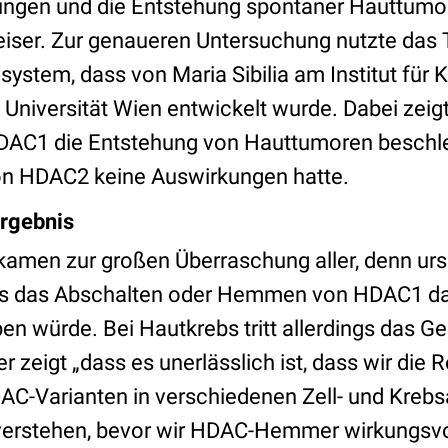
ngen und die Entstehung spontaner Hauttumore
 Seiser. Zur genaueren Untersuchung nutzte das
ystem, dass von Maria Sibilia am Institut für
Universität Wien entwickelt wurde. Dabei zeigt
DAC1 die Entstehung von Hauttumoren beschle
on HDAC2 keine Auswirkungen hatte.
rgebnis
kamen zur großen Überraschung aller, denn urs
ss das Abschalten oder Hemmen von HDAC1 da
n würde. Bei Hautkrebs tritt allerdings das Ge
er zeigt „dass es unerlässlich ist, dass wir die R
C-Varianten in verschiedenen Zell- und Kreb
verstehen, bevor wir HDAC-Hemmer wirkungsvol