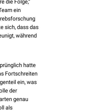
 die Folge,“
 Team ein
 Krebsforschung
e sich, dass das
unigt, während
prünglich hatte
s Fortschreiten
genteil ein, was
olle der
sarten genau
l als