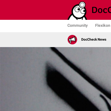
Community
Flexikon
DocCheck News