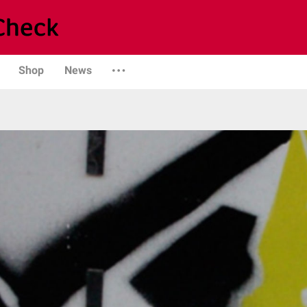
Shop
News