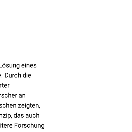
 Lösung eines
e. Durch die
rter
rscher an
schen zeigten,
nzip, das auch
eitere Forschung