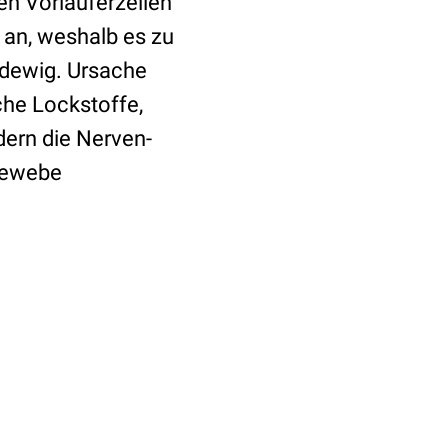
en Vorläuferzellen
 an, weshalb es zu
adewig. Ursache
che Lockstoffe,
dern die Nerven-
 Gewebe