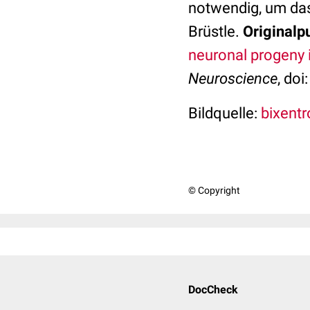
notwendig, um das 
Brüstle.
Originalpu
neuronal progeny 
Neuroscience
, do
Bildquelle:
bixentro
© Copyright
DocCheck