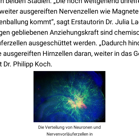
n beiden Stadien. „Die noch weitgehend unreif
s weiter ausgereiften Nervenzellen wie Magnete
nballung kommt“, sagt Erstautorin Dr. Julia L
rgen gebliebenen Anziehungskraft sind chemis
uferzellen ausgeschüttet werden. „Dadurch hin
e ausgereiften Hirnzellen daran, weiter in das
t Dr. Philipp Koch.
Die Verteilung von Neuronen und
Nervenvorläuferzellen in