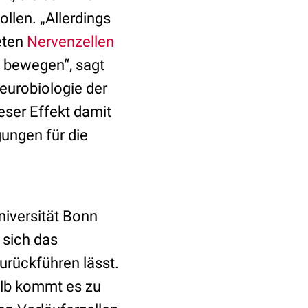
llen. „Allerdings
eten
Nervenzellen
e bewegen“, sagt
Neurobiologie der
eser Effekt damit
ungen für die
niversität Bonn
 sich das
rückführen lässt.
halb kommt es zu