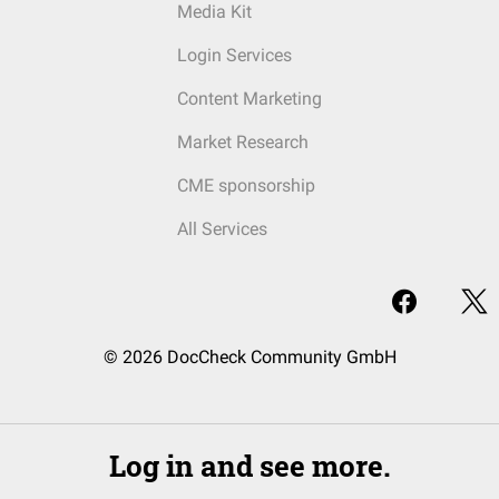
Media Kit
Login Services
Content Marketing
Market Research
CME sponsorship
All Services
© 2026 DocCheck Community GmbH
Log in and see more.