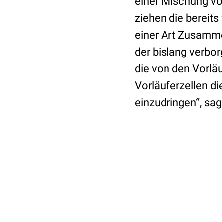
einer Mischung vo
ziehen die bereit
einer Art Zusamme
der bislang verbo
die von den Vorlä
Vorläuferzellen di
einzudringen“, sag