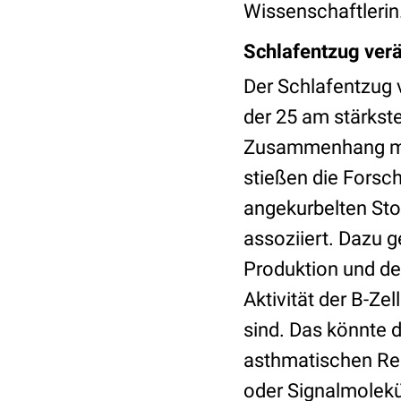
Wissenschaftlerin
Schlafentzug ver
Der Schlafentzug 
der 25 am stärkst
Zusammenhang mi
stießen die Forsch
angekurbelten St
assoziiert. Dazu g
Produktion und de
Aktivität der B-Ze
sind. Das könnte
asthmatischen Re
oder Signalmolekü