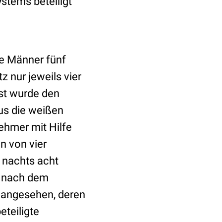
stems beteiligt
ge Männer fünf
z nur jeweils vier
st wurde den
us die weißen
nehmer mit Hilfe
n von vier
 nachts acht
d nach dem
 angesehen, deren
eteiligte