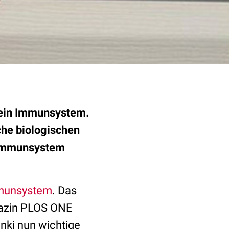
 sein Immunsystem.
che biologischen
s Immunsystem
munsystem
. Das
gazin PLOS ONE
inki nun wichtige