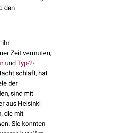
d den
 ihr
mer Zeit vermuten,
en
und
Typ-2-
acht schläft, hat
ele der
en, sind mit
r aus Helsinki
 die mit
en. Sie konnten