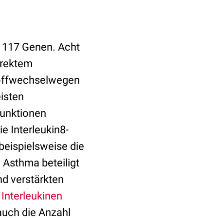
t 117 Genen. Acht
irektem
offwechselwegen
eisten
unktionen
ie Interleukin8-
beispielsweise die
d Asthma beteiligt
d verstärkten
n
Interleukinen
auch die Anzahl