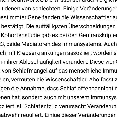
it denen von schlechten. Einige Veränderungen
bestimmter Gene fanden die Wissenschaftler au
 bestätigt. Die auffälligsten Überschneidunge
Kohortenstudie gab es bei den Gentranskript
, beide Mediatoren des Immunsystems. Auch
ach mit Krebserkrankungen assoziiert worden s
n ihrer Ablesehäufigkeit verändert. Diese vier
 von Schlafmangel auf das menschliche Immu
ielen, vermuten die Wissenschaftler. Aho fass
igen die Annahme, dass Schlaf offenbar nicht n
ionen hat, sondern auch mit unserem Immunsy
ziiert ist. Schlafentzug verursacht Veränderu
bwehr reguliert. Einige dieser Veränderungen