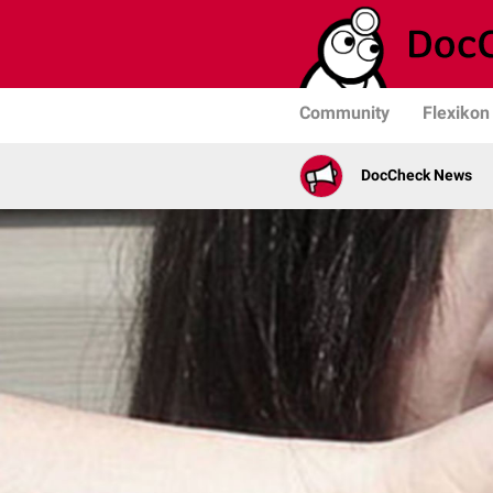
Community
Flexikon
DocCheck News