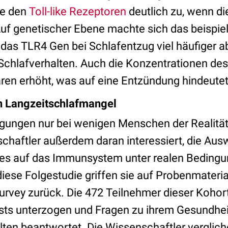
ie den
Toll-like Rezeptoren
deutlich zu, wenn d
Auf genetischer Ebene machte sich das beispie
das TLR4 Gen bei Schlafentzug viel häufiger 
Schlafverhalten. Auch die Konzentrationen de
en erhöht, was auf eine Entzündung hindeutet
 Langzeitschlafmangel
gungen nur bei wenigen Menschen der Realität
chaftler außerdem daran interessiert, die Aus
fes auf das Immunsystem unter realen Beding
iese Folgestudie griffen sie auf Probenmateria
urvey zurück. Die 472 Teilnehmer dieser Kohor
tests unterzogen und Fragen zu ihrem Gesundhe
lten beantwortet. Die Wissenschaftler verglich