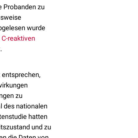
ie Probanden zu
lsweise
abgelesen wurde
s
C-reaktiven
.
 entsprechen,
wirkungen
ungen zu
l des nationalen
tenstudie hatten
itszustand und zu
en die Daten von