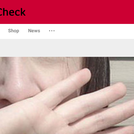
Shop
News