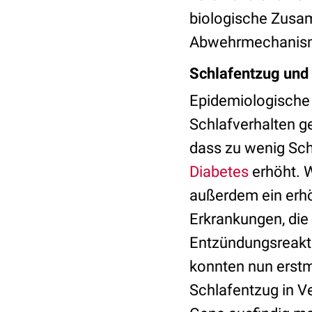
biologische Zusa
Abwehrmechanisme
Schlafentzug und
Epidemiologische 
Schlafverhalten g
dass zu wenig Sch
Diabetes
erhöht. W
außerdem ein erhöh
Erkrankungen, die
Entzündungsreakti
konnten nun erstm
Schlafentzug in V