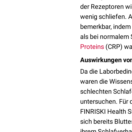
der Rezeptoren w
wenig schliefen. 
bemerkbar, indem 
als bei normalem 
Proteins
(CRP) war
Auswirkungen von
Da die Laborbedin
waren die Wissens
schlechten Schla
untersuchen. Für d
FINRISKI Health S
sich bereits Blut
ihrem Schlafverha