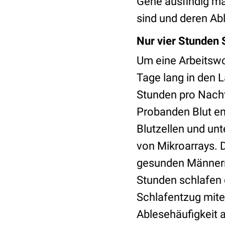
Gene ausfindig ma
sind und deren Ab
Nur vier Stunden 
Um eine Arbeitswo
Tage lang in den L
Stunden pro Nacht
Probanden Blut en
Blutzellen und un
von Mikroarrays. D
gesunden Männern 
Stunden schlafen 
Schlafentzug mite
Ablesehäufigkeit am