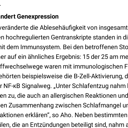
.
ändert Genexpression
veränderte die Ablesehäufigkeit von insgesam
en hochregulierten Gentranskripte standen in d
t dem Immunsystem. Bei den betroffenen St
er auf ein ähnliches Ergebnis: 15 der 25 am m
offwechselwege waren mit immunologischen F
ehörten beispielsweise die B-Zell-Aktivierung, d
r NF-κB Signalweg. „Unter Schlafentzug nahm 
llen zu, die auch an allergischen Reaktionen un
 den Zusammenhang zwischen Schlafmangel un
aktionen erklären“, so Aho. Neben bestimmte
len, die an Entzündungen beteiligt sind, nahm 