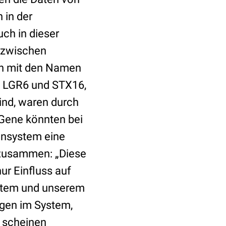
 in der
ch in dieser
n zwischen
en mit den Namen
 LGR6 und STX16,
ind, waren durch
 Gene könnten bei
nsystem eine
t zusammen: „Diese
ur Einfluss auf
stem und unserem
ngen im System,
 scheinen