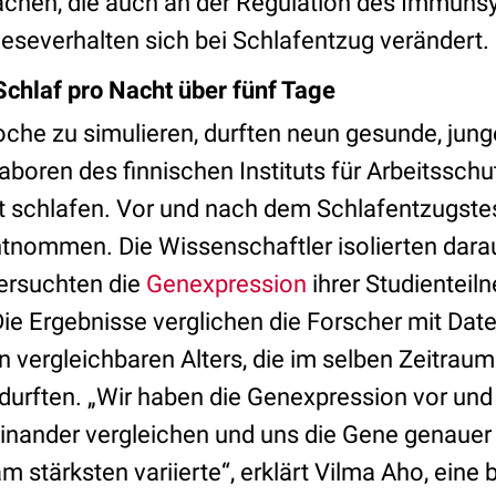
chen, die auch an der Regulation des Immunsy
leseverhalten sich bei Schlafentzug verändert.
Schlaf pro Nacht über fünf Tage
che zu simulieren, durften neun gesunde, jun
aboren des finnischen Instituts für Arbeitsschut
 schlafen. Vor und nach dem Schlafentzugste
tnommen. Die Wissenschaftler isolierten dara
tersuchten die
Genexpression
ihrer Studienteil
ie Ergebnisse verglichen die Forscher mit Date
vergleichbaren Alters, die im selben Zeitraum
durften. „Wir haben die Genexpression vor un
inander vergleichen und uns die Gene genauer
 stärksten variierte“, erklärt Vilma Aho, eine b