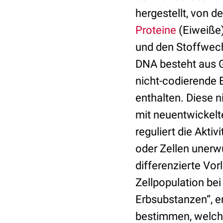
hergestellt, von 
Proteine
(Eiweiße)
und den Stoffwechs
DNA besteht aus 
nicht-codierende 
enthalten. Diese n
mit neuentwickelt
reguliert die Akti
oder Zellen unerw
differenzierte Vo
Zellpopulation be
Erbsubstanzen“, er
bestimmen, welche