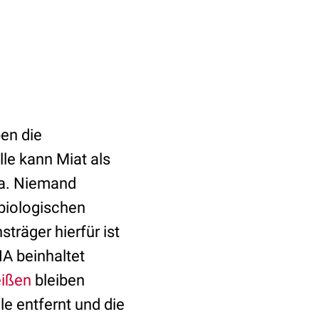
en die
le kann Miat als
ea. Niemand
 biologischen
träger hierfür ist
NA beinhaltet
eißen
bleiben
e entfernt und die