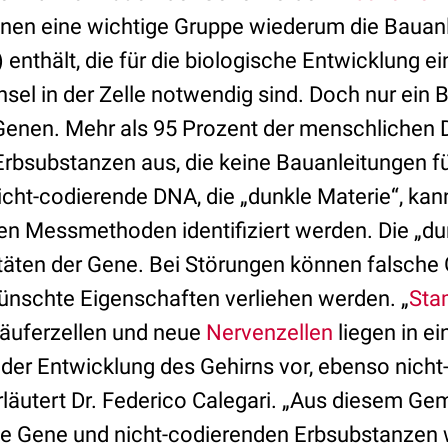
denen eine wichtige Gruppe wiederum die Bauanl
 enthält, die für die biologische Entwicklung 
el in der Zelle notwendig sind. Doch nur ein Br
Genen. Mehr als 95 Prozent der menschliche
Erbsubstanzen aus, die keine Bauanleitungen fü
icht-codierende DNA, die „dunkle Materie“, kan
en Messmethoden identifiziert werden. Die „du
vitäten der Gene. Bei Störungen können falsche 
ünschte Eigenschaften verliehen werden. „
Sta
rläuferzellen und neue
Nervenzellen
liegen in e
i der Entwicklung des Gehirns vor, ebenso nich
läutert Dr. Federico Calegari. „Aus diesem Gem
 Gene und nicht-codierenden Erbsubstanzen wi