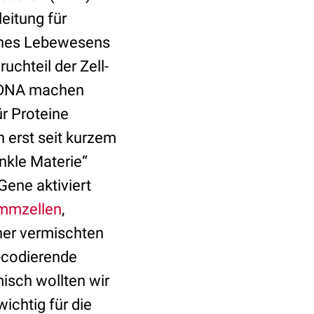
eitung für
eines Lebewesens
uchteil der Zell-
n DNA machen
r Proteine
n erst seit kurzem
nkle Materie“
Gene aktiviert
mmzellen
,
iner vermischten
t-codierende
isch wollten wir
chtig für die