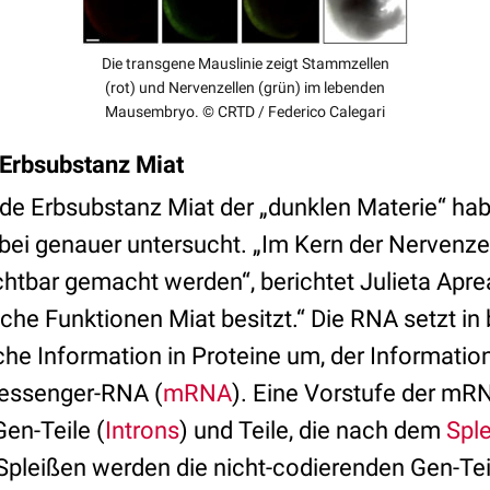
Die transgene Mauslinie zeigt Stammzellen
(rot) und Nervenzellen (grün) im lebenden
Mausembryo. © CRTD / Federico Calegari
 Erbsubstanz Miat
nde Erbsubstanz Miat der „dunklen Materie“ hab
bei genauer untersucht. „Im Kern der Nervenzel
chtbar gemacht werden“, berichtet Julieta Apr
che Funktionen Miat besitzt.“ Die RNA setzt in
che Information in Proteine um, der Informations
essenger-RNA (
mRNA
). Eine Vorstufe der mR
en-Teile (
Introns
) und Teile, die nach dem
Spl
Spleißen werden die nicht-codierenden Gen-Teil