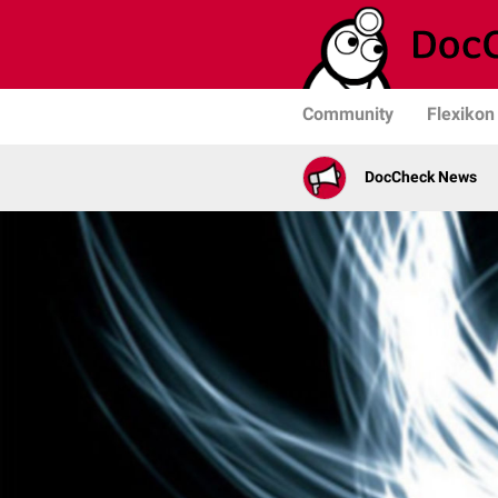
Community
Flexikon
DocCheck News