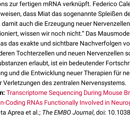
s zur fertigen mRNA verknüpft. Federico Cale
weisen, dass Miat das sogenannte Spleißen d
, damit auch die Erzeugung neuer Nervenzelle
oniert, wissen wir noch nicht.“ Das Mausmodel
das das exakte und sichtbare Nachverfolgen v
deren Tochterzellen und neuen Nervenzellen so
stanzen erlaubt, ist ein bedeutender Fortschrit
g und die Entwicklung neuer Therapien für n
r Verletzungen des zentralen Nervensystems.
n:
Transcriptome Sequencing During Mouse B
on-Coding RNAs Functionally Involved in Neuro
ta Aprea et al.;
The EMBO Journal
, doi: 10.10