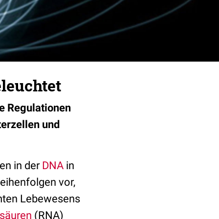
leuchtet
ie Regulationen
erzellen und
en in der
DNA
in
eihenfolgen vor,
samten Lebewesens
nsäuren
(RNA)