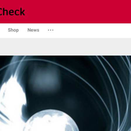
Shop
News