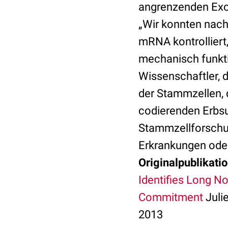
angrenzenden Exon
„Wir konnten nach
mRNA kontrolliert
mechanisch funkti
Wissenschaftler, 
der Stammzellen, 
codierenden Erbsub
Stammzellforschun
Erkrankungen ode
Originalpublikatio
Identifies Long N
Commitment
Julie
2013