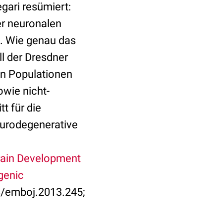
gari resümiert:
er neuronalen
n. Wie genau das
l der Dresdner
on Populationen
wie nicht-
t für die
eurodegenerative
rain Development
genic
38/emboj.2013.245;